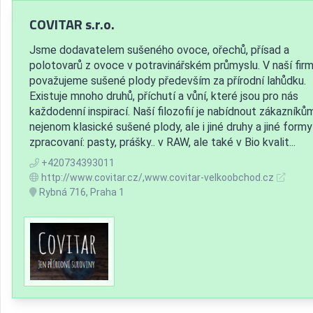
COVITAR s.r.o.
Jsme dodavatelem sušeného ovoce, ořechů, přísad a
polotovarů z ovoce v potravinářském průmyslu. V naší fir
považujeme sušené plody především za přírodní lahůdku.
Existuje mnoho druhů, příchutí a vůní, které jsou pro nás
každodenní inspirací. Naší filozofií je nabídnout zákazníků
nejenom klasické sušené plody, ale i jiné druhy a jiné formy
zpracovaní: pasty, prášky.. v RAW, ale také v Bio kvalit...
+420734393011
http://www.covitar.cz/,www.covitar-velkoobchod.cz
Rybná 716, Praha 1