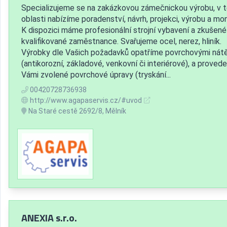
Specializujeme se na zakázkovou zámečnickou výrobu, v 
oblasti nabízíme poradenství, návrh, projekci, výrobu a mo
K dispozici máme profesionální strojní vybavení a zkušené
kvalifikované zaměstnance. Svařujeme ocel, nerez, hliník.
Výrobky dle Vašich požadavků opatříme povrchovými nát
(antikorozní, základové, venkovní či interiérové), a prove
Vámi zvolené povrchové úpravy (tryskání...
00420728736938
http://www.agapaservis.cz/#uvod
Na Staré cestě 2692/8, Mělník
ANEXIA s.r.o.