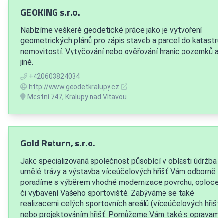
GEOKING s.r.o.
Nabízíme veškeré geodetické práce jako je vytvoření
geometrických plánů pro zápis staveb a parcel do katastr
nemovitostí. Vytyčování nebo ověřování hranic pozemků 
jiné.
+420603824034
http://www.geodetkralupy.cz
Mostní 747, Kralupy nad Vltavou
Gold Return, s.r.o.
Jako specializovaná společnost působící v oblasti údržba
umělé trávy a výstavba víceúčelových hřišť Vám odborně
poradíme s výběrem vhodné modernizace povrchu, oploce
či vybavení Vašeho sportoviště. Zabýváme se také
realizacemi celých sportovních areálů (víceúčelových hřiš
nebo projektováním hřišť. Pomůžeme Vám také s opravam