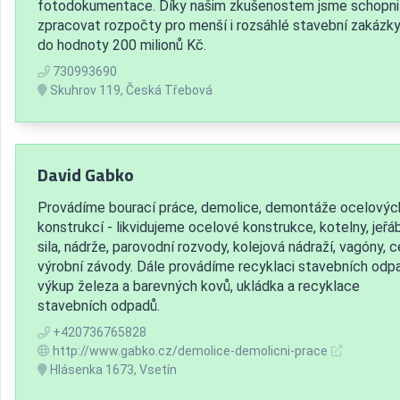
fotodokumentace. Díky našim zkušenostem jsme schopni
zpracovat rozpočty pro menší i rozsáhlé stavební zakázky
do hodnoty 200 milionů Kč.
730993690
Skuhrov 119, Česká Třebová
David Gabko
Provádíme bourací práce, demolice, demontáže ocelovýc
konstrukcí - likvidujeme ocelové konstrukce, kotelny, jeřáb
sila, nádrže, parovodní rozvody, kolejová nádraží, vagóny, c
výrobní závody. Dále provádíme recyklaci stavebních odp
výkup železa a barevných kovů, ukládka a recyklace
stavebních odpadů.
+420736765828
http://www.gabko.cz/demolice-demolicni-prace
Hlásenka 1673, Vsetín