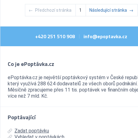
←
Předchozí stránka
1
Následující stránka
→
+420 251 510 908
info@epoptavka.cz
|
Co je ePoptávka.cz
ePoptávka.cz je největší poptávkový systém v České republ
který využívá 288 624 dodavatelů ze všech oborů podnikání.
Měsíčně zpracujeme přes 11 tis. poptávek ve finančním ob
více než 7 mld. Kč.
Poptávající
Zadat poptávku
Vyhledat v poptávkách