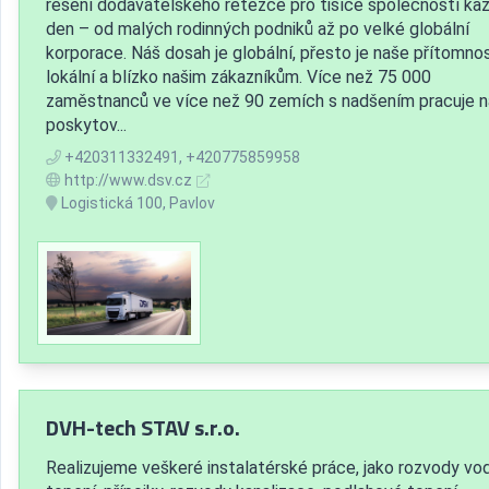
řešení dodavatelského řetězce pro tisíce společností ka
den – od malých rodinných podniků až po velké globální
korporace. Náš dosah je globální, přesto je naše přítomno
lokální a blízko našim zákazníkům. Více než 75 000
zaměstnanců ve více než 90 zemích s nadšením pracuje n
poskytov...
+420311332491, +420775859958
http://www.dsv.cz
Logistická 100, Pavlov
DVH-tech STAV s.r.o.
Realizujeme veškeré instalatérské práce, jako rozvody vod