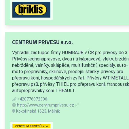
CENTRUM PRIVESU s.r.o.
Výhradní zástupce firmy HUMBAUR v ČR pro přívěsy do 3.
Přívěsy jednonápravové, dvou i třínápravové, vleky, bržděn
nebržděné, valníky, sklápěče, multifunkční, speciály, auto-
moto přepravníky, skříňové, prodejní stánky, přívěsy pro
přepravu koní, hospodářských zvířat. Přívěsy WT-METALL
přepravu psů, přívěsy THIEL pro přepravu koní, francouzs
autopřepravníky koní THEAULT.
+420776072306
http://www.centrumprivesu.cz
Kokořínská 1623, Mělník