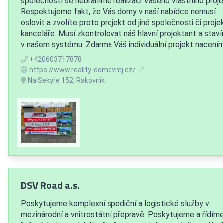
společností se nebráníme realizaci Vašeho vlastního proje
Respektujeme fakt, že Vás domy v naší nabídce nemusí
oslovit a zvolíte proto projekt od jiné společnosti či proje
kanceláře. Musí zkontrolovat náš hlavní projektant a stav
v našem systému. Zdarma Váš individuální projekt nacením.
+420603717878
https://www.reality-domovmj.cz/
Na Sekyře 152, Rakovník
DSV Road a.s.
Poskytujeme komplexní spediční a logistické služby v
mezinárodní a vnitrostátní přepravě. Poskytujeme a řídím