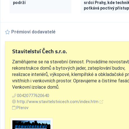
podrží
srdci Prahy, kde techni
potkává poctivý přístu
Prémioví dodavatelé
Stavitelství Čech s.r.o.
Zaměřujeme se na stavební činnost. Provádíme novostavb
rekonstrukce domů a bytových jader, zateplování budov,
realizace interiérů, výkopové, klempířské a obkladačské p
vnitřních i venkovních prostor. Opravujeme a čistíme fasád
Venkovní izolace domů.
00420777620640
http://www.stavitelstvicech.com/index.htm
Přerov