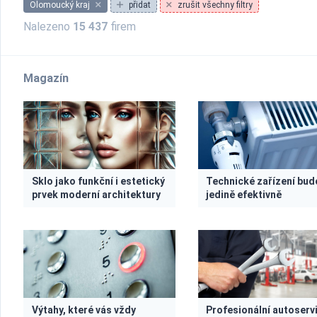
Olomoucký kraj
přidat
zrušit všechny filtry
Nalezeno
15 437
firem
Magazín
Sklo jako funkční i estetický
Technické zařízení bud
prvek moderní architektury
jedině efektivně
Výtahy, které vás vždy
Profesionální autoservi