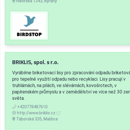
Havířská 1343, Nýřany
BRIKLIS, spol. s r.o.
Vyrábíme briketovací lisy pro zpracování odpadu briketov
pro tepelné využití odpadu nebo recyklaci. Lisy pracují v
truhlárnách, na pilách, ve slévárnách, kovošrotech, v
papírenském průmyslu a v zemědělství ve více než 30 ze
světa.
+420778487610
http://www.briklis.cz
Táborská 335, Malšice