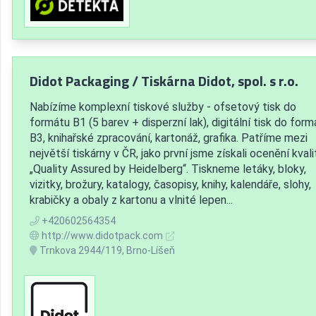
Didot Packaging / Tiskárna Didot, spol. s r.o.
Nabízíme komplexní tiskové služby - ofsetový tisk do
formátu B1 (5 barev + disperzní lak), digitální tisk do form
B3, knihařské zpracování, kartonáž, grafika. Patříme mezi
největší tiskárny v ČR, jako první jsme získali ocenění kvali
„Quality Assured by Heidelberg“. Tiskneme letáky, bloky,
vizitky, brožury, katalogy, časopisy, knihy, kalendáře, slohy,
krabičky a obaly z kartonu a vlnité lepen...
+420602564354
http://www.didotpack.com
Trnkova 2944/119, Brno-Líšeň