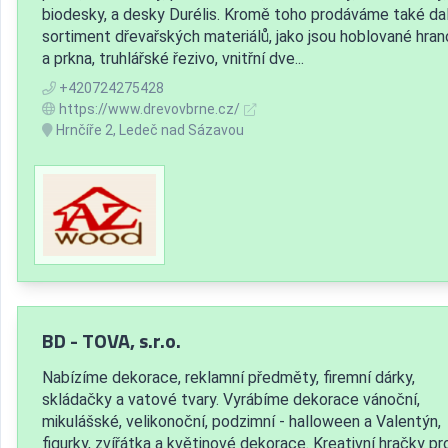
biodesky, a desky Durélis. Kromě toho prodáváme také dal
sortiment dřevařských materiálů, jako jsou hoblované hran
a prkna, truhlářské řezivo, vnitřní dve...
+420724275428
https://www.drevovbrne.cz/
Hrnčíře 2, Ledeč nad Sázavou
BD - TOVA, s.r.o.
Nabízíme dekorace, reklamní předměty, firemní dárky,
skládačky a vatové tvary. Vyrábíme dekorace vánoční,
mikulášské, velikonoční, podzimní - halloween a Valentýn,
figurky, zvířátka a květinové dekorace. Kreativní hračky pr