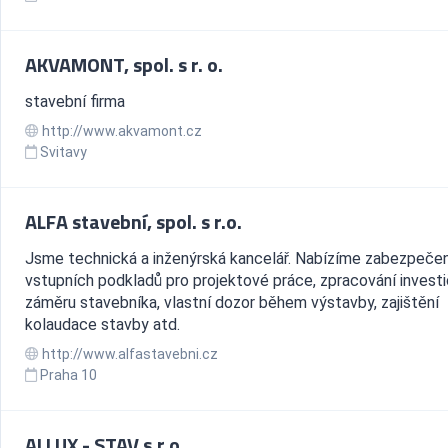
AKVAMONT, spol. s r. o.
stavební firma
http://www.akvamont.cz
Svitavy
ALFA stavební, spol. s r.o.
Jsme technická a inženýrská kancelář. Nabízíme zabezpečen
vstupních podkladů pro projektové práce, zpracování invest
záměru stavebníka, vlastní dozor během výstavby, zajištění
kolaudace stavby atd.
http://www.alfastavebni.cz
Praha 10
ALLUX - STAV s.r.o.