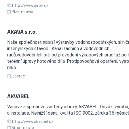
http://www.airon.cz
Plzeň-sever
AKAVA s.r.o.
Naše společnost nabízí výstavby vodohospodářských, silnič
inženýrských staveb : Kanalizačních a vodovodních
řadů,vodovodních sítí od provedení výkopových prací až po f
terénní úpravy hotového díla. Protipovodňová opatření, výst
reko...
Liberec
AKVABEL
Vanové a sprchové zástěny a boxy AKVABEL. Dovoz, výroba,
a instalace. Nejnižší cena, kvalita ISO 9002, záruka 36 měsíc
http://www.akvabel.cz
Brno-město