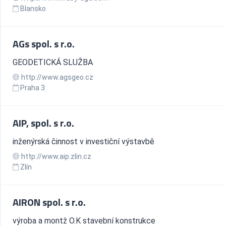
Blansko
AGs spol. s r.o.
GEODETICKÁ SLUŽBA
http://www.agsgeo.cz
Praha 3
AIP, spol. s r.o.
inženýrská činnost v investiční výstavbě
http://www.aip.zlin.cz
Zlín
AIRON spol. s r.o.
výroba a montž O.K stavební konstrukce