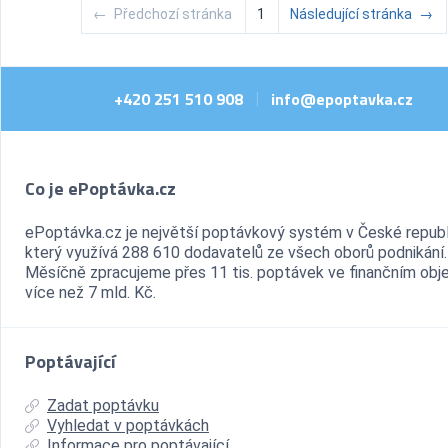
←
Předchozí stránka
1
Následující stránka
→
+420 251 510 908
info@epoptavka.cz
|
Co je ePoptávka.cz
ePoptávka.cz je největší poptávkový systém v České republ
který využívá 288 610 dodavatelů ze všech oborů podnikání.
Měsíčně zpracujeme přes 11 tis. poptávek ve finančním ob
více než 7 mld. Kč.
Poptávající
Zadat poptávku
Vyhledat v poptávkách
Informace pro poptávající