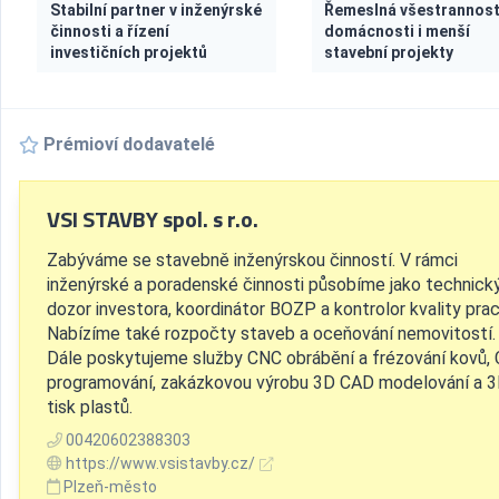
Stabilní partner v inženýrské
Řemeslná všestrannost
činnosti a řízení
domácnosti i menší
investičních projektů
stavební projekty
Prémioví dodavatelé
VSI STAVBY spol. s r.o.
Zabýváme se stavebně inženýrskou činností. V rámci
inženýrské a poradenské činnosti působíme jako technick
dozor investora, koordinátor BOZP a kontrolor kvality prac
Nabízíme také rozpočty staveb a oceňování nemovitostí.
Dále poskytujeme služby CNC obrábění a frézování kovů,
programování, zakázkovou výrobu 3D CAD modelování a 
tisk plastů.
00420602388303
https://www.vsistavby.cz/
Plzeň-město