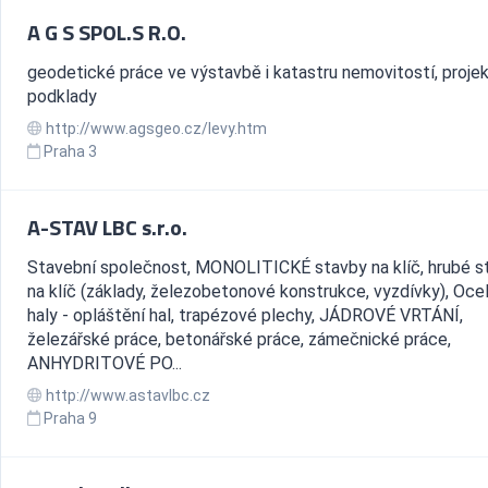
A G S SPOL.S R.O.
geodetické práce ve výstavbě i katastru nemovitostí, proje
podklady
http://www.agsgeo.cz/levy.htm
Praha 3
A-STAV LBC s.r.o.
Stavební společnost, MONOLITICKÉ stavby na klíč, hrubé s
na klíč (základy, železobetonové konstrukce, vyzdívky), Oce
haly - opláštění hal, trapézové plechy, JÁDROVÉ VRTÁNÍ,
železářské práce, betonářské práce, zámečnické práce,
ANHYDRITOVÉ PO...
http://www.astavlbc.cz
Praha 9