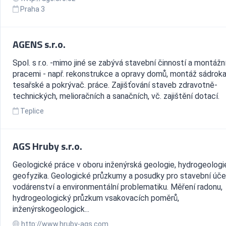
Praha 3
AGENS s.r.o.
Spol. s r.o. -mimo jiné se zabývá stavební činností a montážn
pracemi - např. rekonstrukce a opravy domů, montáž sádroka
tesařské a pokrývač. práce. Zajišťování staveb zdravotně-
technických, melioračních a sanačních, vč. zajištění dotací.
Teplice
AGS Hruby s.r.o.
Geologické práce v oboru inženýrská geologie, hydrogeologie
geofyzika. Geologické průzkumy a posudky pro stavební účel
vodárenství a environmentální problematiku. Měření radonu,
hydrogeologický průzkum vsakovacích poměrů,
inženýrskogeologick...
http://www.hruby-ags.com