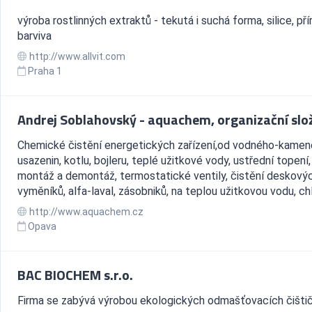
výroba rostlinných extraktů - tekutá i suchá forma, silice, pří
barviva
http://www.allvit.com
Praha 1
Andrej Soblahovský - aquachem, organizační slo
Chemické čistění energetických zařízení,od vodného-kamen
usazenin, kotlu, bojleru, teplé užitkové vody, ustřední topení,
montáž a demontáž, termostatické ventily, čistění deskový
vyměníků, alfa-laval, zásobniků, na teplou užitkovou vodu, chl
http://www.aquachem.cz
Opava
BAC BIOCHEM s.r.o.
Firma se zabývá výrobou ekologických odmašťovacích čištič