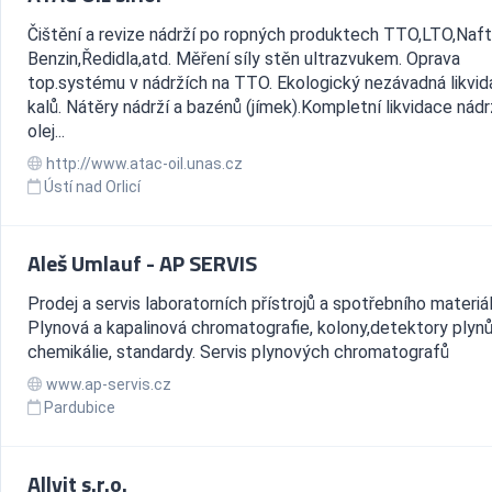
Čištění a revize nádrží po ropných produktech TTO,LTO,Naf
Benzin,Ředidla,atd. Měření síly stěn ultrazvukem. Oprava
top.systému v nádržích na TTO. Ekologický nezávadná likvi
kalů. Nátěry nádrží a bazénů (jímek).Kompletní likvidace nádr
olej...
http://www.atac-oil.unas.cz
Ústí nad Orlicí
Aleš Umlauf - AP SERVIS
Prodej a servis laboratorních přístrojů a spotřebního materiál
Plynová a kapalinová chromatografie, kolony,detektory plynů
chemikálie, standardy. Servis plynových chromatografů
www.ap-servis.cz
Pardubice
Allvit s.r.o.