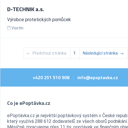
D-TECHNIK a.s.
Výrobce protetických pomůcek
Vsetín
←
Předchozí stránka
1
Následující stránka
→
+420 251 510 908
info@epoptavka.cz
|
Co je ePoptávka.cz
ePoptávka.cz je největší poptávkový systém v České republ
který využívá 288 612 dodavatelů ze všech oborů podnikání.
Měsíčně zpracujeme přes 11 tis. poptávek ve finančním ob