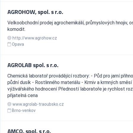
AGROHOW, spol. s r.o.
Velkoobchodní prodej agrochemikálií, průmyslových hnojiv, os
komodit.
http://www.agrohow.cz
Opava
AGROLAB spol. s r.o.
Chemická laboratoř provádějící rozbory: - Půd pro jarní přihno
půdní dusík - Rostlinného materiálu - Krmiv a krmných směsí 
výživářského hodnocení Předností laboratoře je rychlost roz
přijatelná cena
www.agrolab-traoubsko.cz
Brno-venkov
AMCO, spol. s r.o.