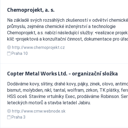
Chemoprojekt, a. s.
Na základě svých rozsáhlých zkušeností v odvětví chemick
průmyslu, zejména chemické inženýrství a technologie
Chemoprojekt, a.s. nabízí následující služby: •realizace proje
klíč •projektová a konzultační činnost, dokumentace pro úřady
http://www.chemoprojekt.cz
Praha 10
Copter Metal Works Ltd. - organizační složka
Dodáváme kovy, slitiny, drahé kovy, pájky, zinek, olovo, antim
bismut, molybden, nikl, tantal, wolfram, zirkon, TK plátky, fero
HSS oceli. Stavíme vrtulníky Exec, prodáváme Robinson. Ser
leteckých motorů a stavba letadel Jabiru.
http://www.cmw.webnode.sk
Praha 3