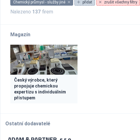
Chemický průmysl - služby jiné
přidat
zrušit všechny filtry
Nalezeno
137
firem
Magazín
Český výrobce, který
propojuje chemickou
expertizu s individuálním
přístupem
Ostatní dodavatelé
ADAM & PARTNER, s.r.o.