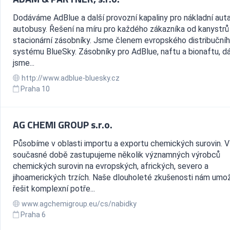
Dodáváme AdBlue a další provozní kapaliny pro nákladní auta
autobusy. Řešení na míru pro každého zákazníka od kanystrů
stacionární zásobníky. Jsme členem evropského distribuční
systému BlueSky. Zásobníky pro AdBlue, naftu a bionaftu, d
jsme...
http://www.adblue-bluesky.cz
Praha 10
AG CHEMI GROUP s.r.o.
Působíme v oblasti importu a exportu chemických surovin. V
současné době zastupujeme několik významných výrobců
chemických surovin na evropských, afrických, severo a
jihoamerických trzích. Naše dlouholeté zkušenosti nám umož
řešit komplexní potře...
www.agchemigroup.eu/cs/nabidky
Praha 6