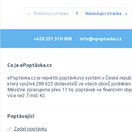
←
Předchozí stránka
1
Následující stránka
→
+420 251 510 908
info@epoptavka.cz
|
Co je ePoptávka.cz
ePoptávka.cz je největší poptávkový systém v České republ
který využívá 288 623 dodavatelů ze všech oborů podnikání.
Měsíčně zpracujeme přes 11 tis. poptávek ve finančním ob
více než 7 mld. Kč.
Poptávající
Zadat poptávku