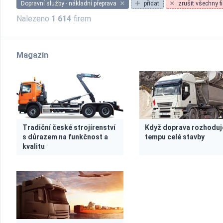
Dopravní služby - nákladní přeprava
přidat
zrušit všechny fi
Nalezeno
1 614
firem
Magazín
Tradiční české strojírenství
Když doprava rozhoduj
s důrazem na funkčnost a
tempu celé stavby
kvalitu