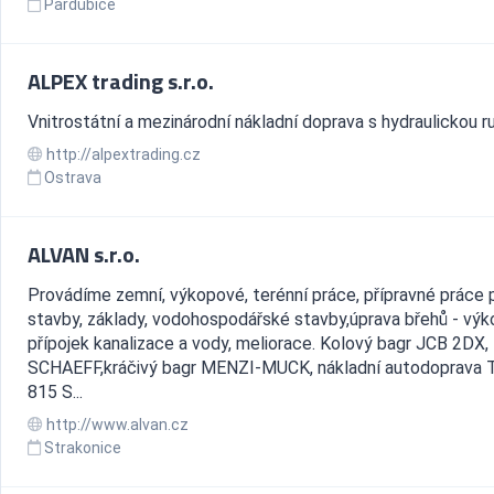
Pardubice
ALPEX trading s.r.o.
Vnitrostátní a mezinárodní nákladní doprava s hydraulickou r
http://alpextrading.cz
Ostrava
ALVAN s.r.o.
Provádíme zemní, výkopové, terénní práce, přípravné práce 
stavby, základy, vodohospodářské stavby,úprava břehů - vý
přípojek kanalizace a vody, meliorace. Kolový bagr JCB 2DX,
SCHAEFF,kráčivý bagr MENZI-MUCK, nákladní autodoprava 
815 S...
http://www.alvan.cz
Strakonice