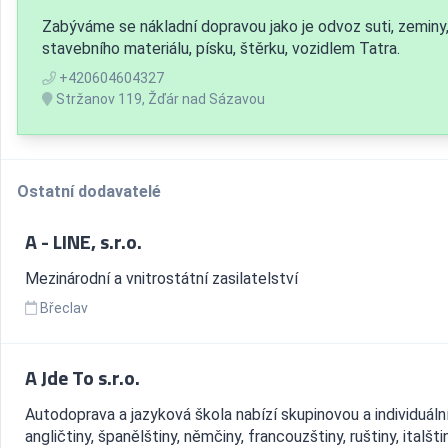
Zabýváme se nákladní dopravou jako je odvoz suti, zeminy
stavebního materiálu, písku, štěrku, vozidlem Tatra.
+420604604327
Stržanov 119, Žďár nad Sázavou
Ostatní dodavatelé
A - LINE, s.r.o.
Mezinárodní a vnitrostátní zasilatelství
Břeclav
A Jde To s.r.o.
Autodoprava a jazyková škola nabízí skupinovou a individuáln
angličtiny, španělštiny, němčiny, francouzštiny, ruštiny, italšti