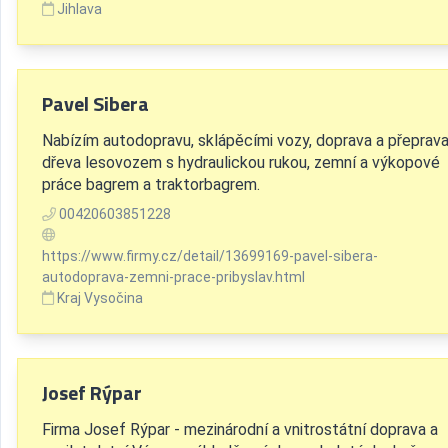
Jihlava
Pavel Sibera
Nabízím autodopravu, sklápěcími vozy, doprava a přeprav
dřeva lesovozem s hydraulickou rukou, zemní a výkopové
práce bagrem a traktorbagrem.
00420603851228
https://www.firmy.cz/detail/13699169-pavel-sibera-
autodoprava-zemni-prace-pribyslav.html
Kraj Vysočina
Josef Rýpar
Firma Josef Rýpar - mezinárodní a vnitrostátní doprava a