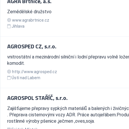
AGRA Brtnice, a.s.
Zemědělské družstvo
www.agrabrtnice.cz
Jihlava
AGROSPED CZ, s.r.o.
vnitrostátní a mezinárodní silniční i lodní přepravu volně lož
komodit.
http://www.agrosped.cz
Ústí nad Labem
AGROSPOL STAŘÍČ, s.r.o.
Zajišťujeme přepravy sypkých materiálů a balených i živičný
. Přeprava cisternovými vozy ADR. Práce autojeřábem.Produ
rostlinné výroby pšenice ,ječmen ,oves,soja.