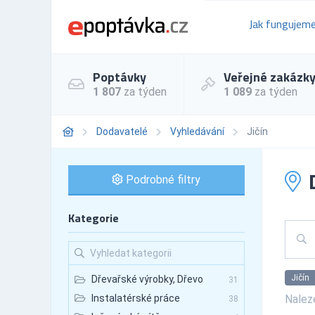
Jak fungujem
Poptávky
Veřejné zakázk
1 807
za týden
1 089
za týden
Dodavatelé
Vyhledávání
Jičín
D
Podrobné filtry
Kategorie
Jičín
Dřevařské výrobky, Dřevo
31
Nale
Instalatérské práce
38