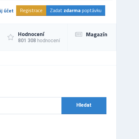
Registrace
Zadat
zdarma
poptávku
j účet
Hodnocení
Magazín
801 308
hodnocení
Hledat