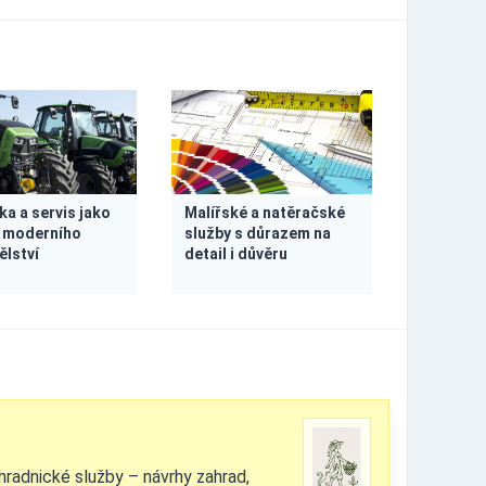
ka a servis jako
Malířské a natěračské
 moderního
služby s důrazem na
lství
detail i důvěru
radnické služby – návrhy zahrad,