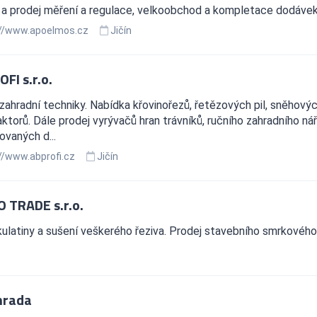
 a prodej měření a regulace, velkoobchod a kompletace dodávek
//www.apoelmos.cz
Jičín
FI s.r.o.
zahradní techniky. Nabídka křovinořezů, řetězových pil, sněhových
ktorů. Dále prodej vyrývačů hran trávníků, ručního zahradního ná
vaných d...
//www.abprofi.cz
Jičín
 TRADE s.r.o.
ulatiny a sušení veškerého řeziva. Prodej stavebního smrkového 
hrada