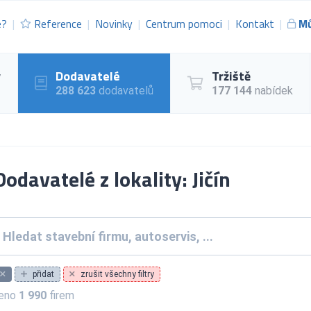
e?
Reference
Novinky
Centrum pomoci
Kontakt
Mů
y
Dodavatelé
Tržiště
288 623
dodavatelů
177 144
nabídek
odavatelé z lokality: Jičín
přidat
zrušit všechny filtry
zeno
1 990
firem