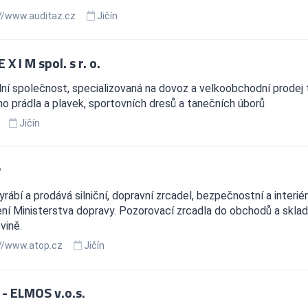
//www.auditaz.cz
Jičín
 X I M spol. s r. o.
í společnost, specializovaná na dovoz a velkoobchodní prodej te
o prádla a plavek, sportovních dresů a tanečních úborů
Jičín
P
yrábí a prodává silniční, dopravní zrcadel, bezpečnostní a interiér
ní Ministerstva dopravy. Pozorovací zrcadla do obchodů a sklad
vině.
//www.atop.cz
Jičín
 - ELMOS v.o.s.