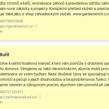
dby stromů a keřů, revitalizace záhonů a pravidelnou údržbu zahr
ímám nové zakázky a projekty. Kompletní přehled služeb a orienta
uje také jako e-shop zahradnických služeb: www.gardenwitch.cz
420730932658
tps://gardenwitch.cz/
ín
Buřil
zíme kvalitní hodinový manžel, který vám pomůže s drobnými op
ho domova. Věnujeme se také rekonstrukcím, abyste mohli pro
odernizace ve svém bydlení. Naše zkušené týmy se specializují 
vitostí a pečují o jejich dlouhodobou a bezproblémovou funkci.
jeme zemním a výkopovým pracím, abychom vám pomohli při zaklá
420721325412
tp://zemnipraceburil.cz/
ín