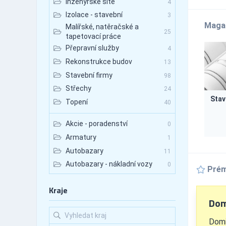
Inženýrské sítě
4
Izolace - stavební
3
Maga
Malířské, natěračské a
25
tapetovací práce
Přepravní služby
4
Rekonstrukce budov
13
Stavební firmy
98
Střechy
24
Stav
Topení
40
Akcie - poradenství
0
Armatury
1
Autobazary
11
Autobazary - nákladní vozy
0
Prém
Autobazary - osobní vozy
10
Kraje
Autobazary - užitkové vozy
3
Dom
Autobusová doprava
10
Autobusová doprava -
Domi
4
mezinárodní