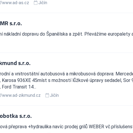
//www.ad-as.cz
Jičín
MR s.r.o.
ní nákladní dopravu do Španělska a zpět. Převážíme europalety 
kmund s.r.o.
rodní a vnitrostátní autobusová a mikrobusová doprava: Merced
 Karosa 936XE 45míst s možností lůžkové úpravy sedadel, Sor 
 Ford Transit 14...
//www.ad-zikmund.cz
Jičín
obotka s.r.o.
vá přeprava +hydraulika navíc prodej grilů WEBER vč.příslušens