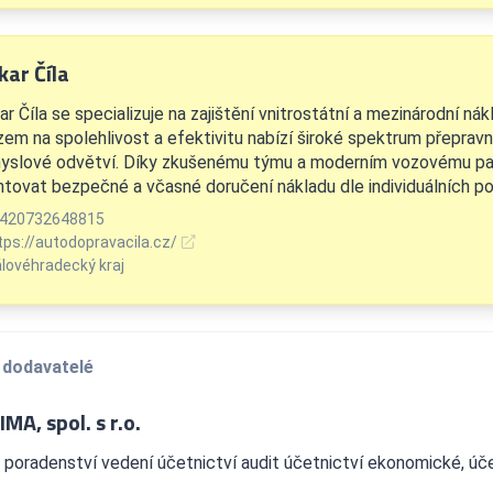
kar Číla
r Číla se specializuje na zajištění vnitrostátní a mezinárodní ná
zem na spolehlivost a efektivitu nabízí široké spektrum přepravn
yslové odvětví. Díky zkušenému týmu a moderním vozovému pa
ntovat bezpečné a včasné doručení nákladu dle individuálních pot
420732648815
tps://autodopravacila.cz/
álovéhradecký kraj
 dodavatelé
IMA, spol. s r.o.
poradenství vedení účetnictví audit účetnictví ekonomické, úče