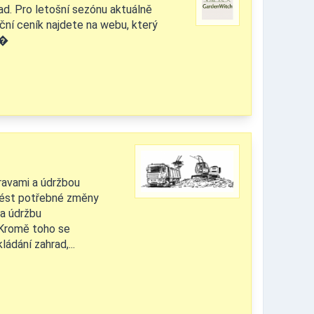
ad. Pro letošní sezónu aktuálně
ční ceník najdete na webu, který
⁠�
ravami a údržbou
vést potřebné změny
na údržbu
 Kromě toho se
dání zahrad,...