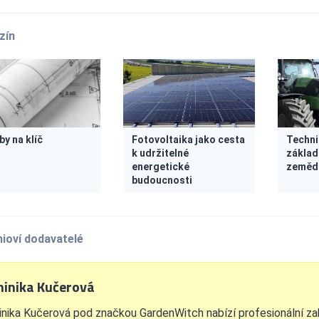
zín
by na klíč
Fotovoltaika jako cesta
Techni
k udržitelné
základ
energetické
zemědě
budoucnosti
ioví dodavatelé
inika Kučerová
nika Kučerová pod značkou GardenWitch nabízí profesionální zah