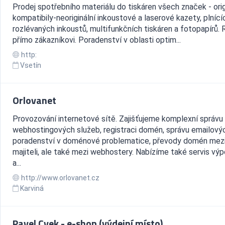
Prodej spotřebního materiálu do tiskáren všech značek - orig
kompatibily-neoriginální inkoustové a laserové kazety, plnící
rozlévaných inkoustů, multifunkčních tiskáren a fotopapírů.
přímo zákazníkovi. Poradenství v oblasti optim...
http:
Vsetín
Orlovanet
Provozování internetové sítě. Zajišťujeme komplexní správu
webhostingových služeb, registraci domén, správu emailovýc
poradenství v doménové problematice, převody domén mez
majiteli, ale také mezi webhostery. Nabízíme také servis vý
a...
http://www.orlovanet.cz
Karviná
Pavel Cvek - e-shop (výdejní místo)