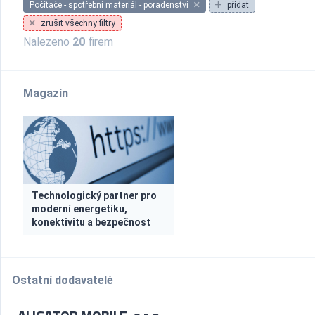
Počítače - spotřební materiál - poradenství
přidat
zrušit všechny filtry
Nalezeno
20
firem
Magazín
Technologický partner pro
moderní energetiku,
konektivitu a bezpečnost
Ostatní dodavatelé