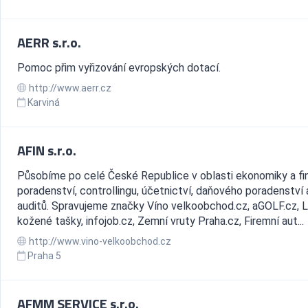
AERR s.r.o.
Pomoc přim vyřizování evropských dotací.
http://www.aerr.cz
Karviná
AFIN s.r.o.
Působíme po celé České Republice v oblasti ekonomiky a fin
poradenství, controllingu, účetnictví, daňového poradenství 
auditů. Spravujeme značky Víno velkoobchod.cz, aGOLF.cz, 
kožené tašky, infojob.cz, Zemní vruty Praha.cz, Firemní aut...
http://www.vino-velkoobchod.cz
Praha 5
AFMM SERVICE s.r.o.