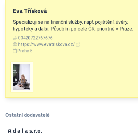
Eva Třísková
Specializuji se na finanční služby, např. pojištění, úvěry,
hypotéky a další. Působím po celé ČR, prioritně v Praze.
00420722767676
https://www.evatriskova.cz/
Praha 5
Ostatní dodavatelé
A d a l a s.r.o.