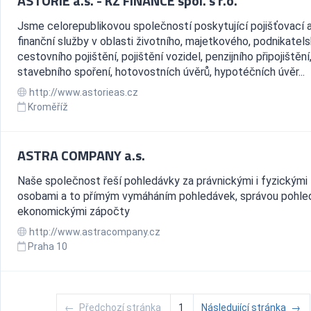
ASTORIE a.s. - KZ FINANCE spol. s r.o.
Jsme celorepublikovou společností poskytující pojišťovací 
finanční služby v oblasti životního, majetkového, podnikatel
cestovního pojištění, pojištění vozidel, penzijního připojištění
stavebního spoření, hotovostních úvěrů, hypotéčních úvěr...
http://www.astorieas.cz
Kroměříž
ASTRA COMPANY a.s.
Naše společnost řeší pohledávky za právnickými i fyzickými
osobami a to přímým vymáháním pohledávek, správou pohle
ekonomickými zápočty
http://www.astracompany.cz
Praha 10
←
Předchozí stránka
1
Následující stránka
→