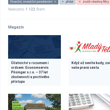
Finanční, investiční poradenství
přidat
zrušit všechny filtry
Nalezeno
1 122
firem
Magazín
Účetnictví s rozumem i
Když už nevíte kudy, za
srdcem: Economservis
vaše pravá cesta
Pösinger s.r.o. – 37 let
zkušeností a poctivého
přístupu