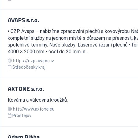
AVAPS s.r.o.
• CZP Avaps – nabízíme zpracování plechů a kovovýrobu Na
kompletní služby na jednom místě s důrazem na přesnost, kv
spolehlivé termíny. Naše služby: Laserové řezání plechů • fo
4000 × 2000 mm • ocel do 20 mm, n...
https://czp.avaps.cz
Středočeský kraj
AXTONE s.r.o.
Kovárna a válcovna kroužků.
httt//www.axtone.eu
Prostějov
Adam Bláha