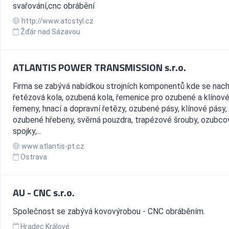
svařování,cnc obrábění
http://www.atcstyl.cz
Žďár nad Sázavou
ATLANTIS POWER TRANSMISSION s.r.o.
Firma se zabývá nabídkou strojních komponentů kde se nach
řetězová kola, ozubená kola, řemenice pro ozubené a klínov
řemeny, hnací a dopravní řetězy, ozubené pásy, klínové pásy,
ozubené hřebeny, svěrná pouzdra, trapézové šrouby, ozubco
spojky,...
www.atlantis-pt.cz
Ostrava
AU - CNC s.r.o.
Společnost se zabývá kovovýrobou - CNC obráběním.
Hradec Králové