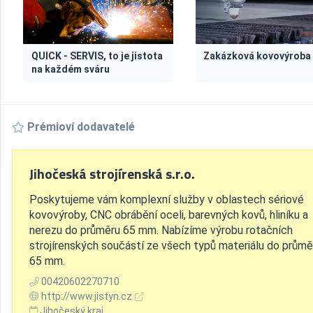
QUICK - SERVIS, to je jistota
Zakázková kovovýroba
na každém sváru
Prémioví dodavatelé
Jihočeská strojírenská s.r.o.
Poskytujeme vám komplexní služby v oblastech sériové
kovovýroby, CNC obrábění oceli, barevných kovů, hliníku a
nerezu do průměru 65 mm. Nabízíme výrobu rotačních
strojírenských součástí ze všech typů materiálu do průmě
65 mm.
00420602270710
http://www.jistyn.cz
Jihočeský kraj