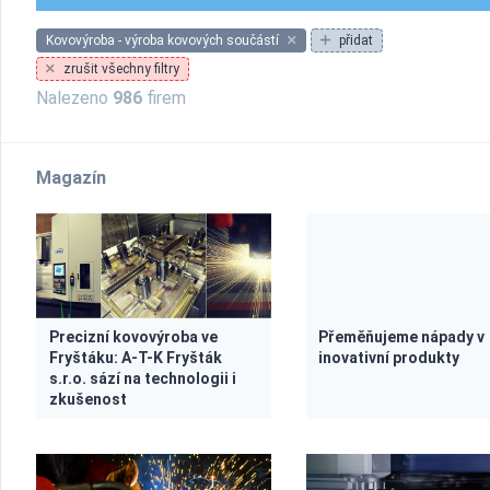
Kovovýroba - výroba kovových součástí
přidat
zrušit všechny filtry
Nalezeno
986
firem
Magazín
Precizní kovovýroba ve
Přeměňujeme nápady v
Fryštáku: A-T-K Fryšták
inovativní produkty
s.r.o. sází na technologii i
zkušenost