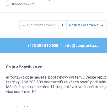
Středočeský kraj
←
Předchozí stránka
1
Následující stránka
→
+420 251 510 908
info@epoptavka.cz
|
Co je ePoptávka.cz
ePoptávka.cz je největší poptávkový systém v České republ
který využívá 288 609 dodavatelů ze všech oborů podnikání.
Měsíčně zpracujeme přes 11 tis. poptávek ve finančním ob
více než 7 mld. Kč.