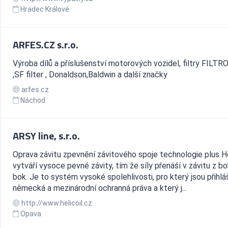
Hradec Králové
ARFES.CZ s.r.o.
Výroba dílů a příslušenství motorových vozidel, filtry FILT
,SF filter , Donaldson,Baldwin a další značky
arfes.cz
Náchod
ARSY line, s.r.o.
Oprava závitu zpevnění závitového spoje technologie plus Hel
vytváří vysoce pevné závity, tím že síly přenáší v závitu z b
bok. Je to systém vysoké spolehlivosti, pro který jsou přihl
německá a mezinárodní ochranná práva a který j...
http://www.helicoil.cz
Opava