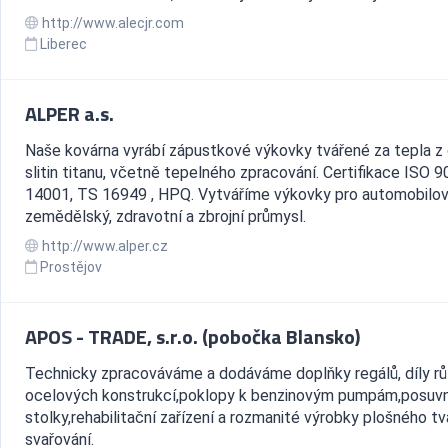
http://www.alecjr.com
Liberec
ALPER a.s.
Naše kovárna vyrábí zápustkové výkovky tvářené za tepla z 
slitin titanu, včetně tepelného zpracování. Certifikace ISO 9
14001, TS 16949 , HPQ. Vytváříme výkovky pro automobilov
zemědělský, zdravotní a zbrojní průmysl.
http://www.alper.cz
Prostějov
APOS - TRADE, s.r.o. (pobočka Blansko)
Technicky zpracováváme a dodáváme doplňky regálů, díly r
ocelových konstrukcí,poklopy k benzinovým pumpám,posuv
stolky,rehabilitační zařízení a rozmanité výrobky plošného tv
svařování.