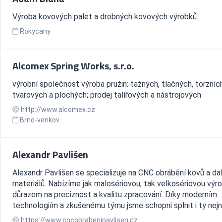
Výroba kovových palet a drobných kovových výrobků.
Rokycany
Alcomex Spring Works, s.r.o.
výrobní společnost výroba pružin: tažných, tlačných, torzníc
tvarových a plochých; prodej talířových a nástrojových
http://www.alcomex.cz
Brno-venkov
Alexandr Pavlišen
Alexandr Pavlišen se specializuje na CNC obrábění kovů a da
materiálů. Nabízíme jak malosériovou, tak velkosériovou výr
důrazem na preciznost a kvalitu zpracování. Díky moderním
technologiím a zkušenému týmu jsme schopni splnit i ty nejná
https://www.cncobrabenipavlisen.cz