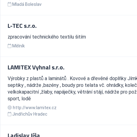
Mladá Boleslav
L-TEC s.r.o.
zpracování technického textilu šitím
Mělník
LAMITEX Vyhnal s.r.o.
Výrobky z plastů a laminátů . Kovové a dřevěné doplňky Jímk
septiky , nádrže ,bazény , boudy pro telata vč. ohrádky, kole
velkokapacitní ,žlaby, napáječky, větrání stájí, nádrže pro pož
sport, lodě
http://www.lamitex.cz
Jindřichův Hradec
Ladislav Jíša