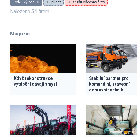
Lodě - výroba
přidat
zrušit všechny filtry
Nalezeno
54
firem
Magazín
Když rekonstrukce i
Stabilní partner pro
vytápění dávají smysl
komunální, stavební i
dopravní techniku