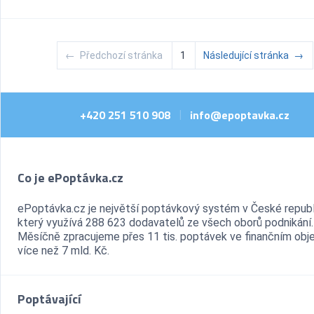
←
Předchozí stránka
1
Následující stránka
→
+420 251 510 908
info@epoptavka.cz
|
Co je ePoptávka.cz
ePoptávka.cz je největší poptávkový systém v České republ
který využívá 288 623 dodavatelů ze všech oborů podnikání.
Měsíčně zpracujeme přes 11 tis. poptávek ve finančním ob
více než 7 mld. Kč.
Poptávající