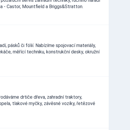
pozáruční servis zahradní techniky, ručního nářadí
a - Castor, Mountfield a Briggs&Stratton.
í, pásků či fólií. Nabízíme spojovací materiály,
sekáče, měřící techniku, konstrukční desky, okružní
Prodáváme drtiče dřeva, zahradní traktory,
popela, tlakové myčky, závěsné vozíky, řetězové