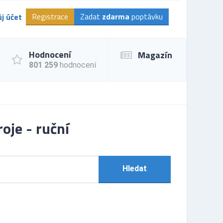
Registrace
Zadat
zdarma
poptávku
j účet
Hodnocení
Magazín
801 259
hodnocení
oje - ruční
Hledat