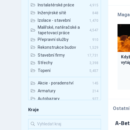
Instalatérské práce
4,915
Inženýrské sítě
848
Maga
Izolace - stavební
1,470
Malířské, natěračské a
4,547
tapetovací práce
Přepravní služby
910
Rekonstrukce budov
1,529
Stavební firmy
17,731
Když
vytá
Střechy
3,398
Topení
5,457
Akcie - poradenství
145
Armatury
214
Autobazary
927
Autobazary - nákladní vozy
89
Ostatní
Kraje
Autobazary - osobní vozy
531
A-Beta
Autobazary - užitkové vozy
133
Autobusová doprava
672