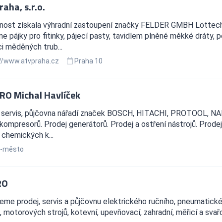
aha, s.r.o.
nost získala výhradní zastoupení značky FELDER GMBH Löttechni
e pájky pro fitinky, pájecí pasty, tavidlem plněné měkké dráty, 
ci měděných trub...
//www.atvpraha.cz
Praha 10
PRO Michal Havlíček
, servis, půjčovna nářadí značek BOSCH, HITACHI, PROTOOL, NAR
kompresorů. Prodej generátorů. Prodej a ostření nástrojů. Prode
chemických k...
ň-město
RO
jeme prodej, servis a půjčovnu elektrického ručního, pneumatic
 motorových strojů, kotevní, upevňovací, zahradní, měřicí a svař