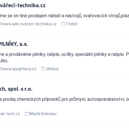
vářecí-technika.cz
e se on-line prodejem nářadí a nástrojů, svařovacích strojů,pla
//www.aek-svareci-technika.cz
Třebíč
ILNÍKY, a.s.
e a prodáváme pilníky, rašple, ocílky, speciální pilníky a rašple
zku.
//www.ajaxjihlava.cz
Jihlava
h, spol. s r.o.
 prodej chemických přípravků pro průmysl, autoopravárenství, ú
ak-tech.cz
Mladá Boleslav