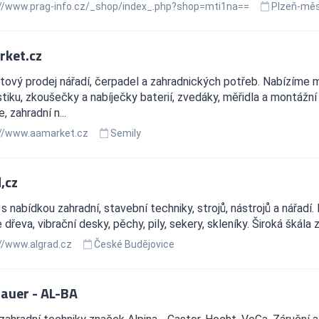
//www.prag-info.cz/_shop/index_.php?shop=mti1na==
Plzeň-mě
ket.cz
tový prodej nářadí, čerpadel a zahradnických potřeb. Nabízíme 
tiku, zkoušečky a nabíječky baterií, zvedáky, měřidla a montážní 
, zahradní n...
//www.aamarket.cz
Semily
,cz
s nabídkou zahradní, stavební techniky, strojů, nástrojů a nářad
 dřeva, vibrační desky, pěchy, pily, sekery, skleníky. Široká škála
//www.algrad.cz
České Budějovice
Bauer - AL-BA