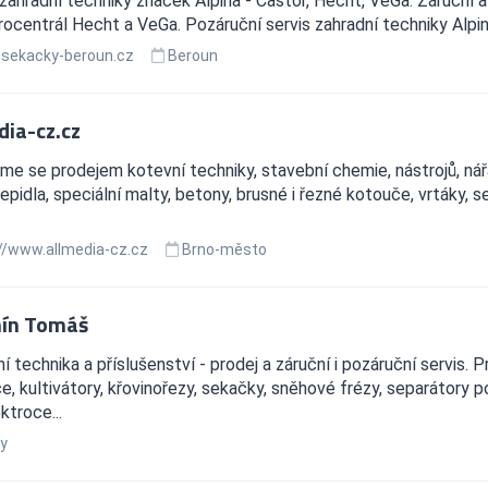
zahradní techniky značek Alpina - Castor, Hecht, VeGa. Záruční a 
rocentrál Hecht a VeGa. Pozáruční servis zahradní techniky Alpin
sekacky-beroun.cz
Beroun
dia-cz.cz
e se prodejem kotevní techniky, stavební chemie, nástrojů, nářad
lepidla, speciální malty, betony, brusné i řezné kotouče, vrtáky, 
//www.allmedia-cz.cz
Brno-město
ín Tomáš
í technika a příslušenství - prodej a záruční i pozáruční servis. 
e, kultivátory, křovinořezy, sekačky, sněhové frézy, separátory 
ektroce...
y