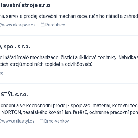
tavební stroje s.r.o.
a, servis a prodej stavební mechanizace, ručního nářadí a zahrad
//www.akis-pce.cz
Pardubice
 spol. s r.o.
el.nářadí,malé mechanizace, čisticí a úklidové techniky. Nabídka
ích strojů,mobilních topidel a odvlhčovačů.
ec
STÝL s.r.o.
hodní a velkoobchodní prodej - spojovací materiál, kotevní te
 NORTON, tesařského kování, lan, řetězů, ochranné pracovní po
//www.atilastyl.cz
Brno-venkov