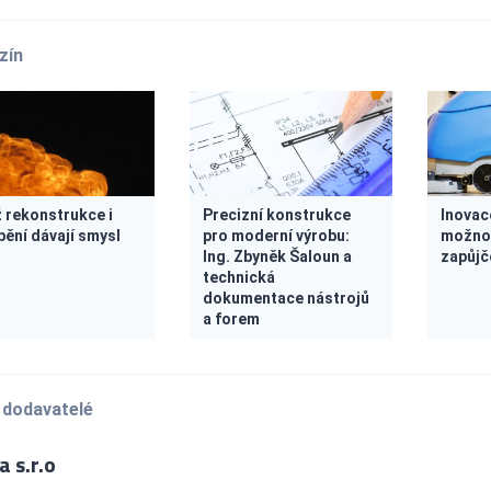
zín
 rekonstrukce i
Precizní konstrukce
Inovace
pění dávají smysl
pro moderní výrobu:
možnos
Ing. Zbyněk Šaloun a
zapůjč
technická
dokumentace nástrojů
a forem
 dodavatelé
 s.r.o