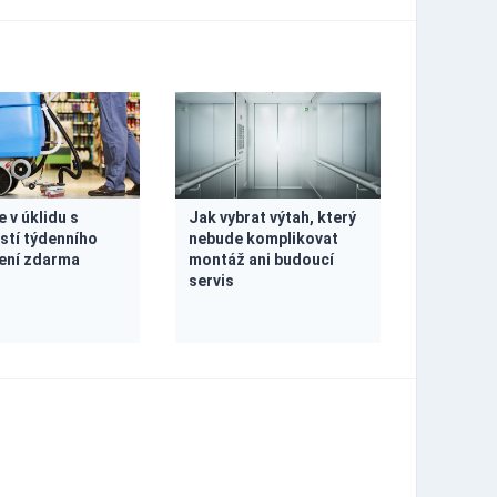
 v úklidu s
Jak vybrat výtah, který
tí týdenního
nebude komplikovat
ení zdarma
montáž ani budoucí
servis