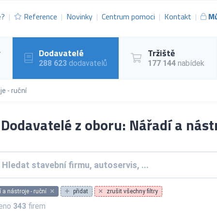
e?
Reference
Novinky
Centrum pomoci
Kontakt
Mů
y
Dodavatelé
Tržiště
288 623
dodavatelů
177 144
nabídek
je - ruční
Dodavatelé z oboru: Nářadí a nástr
 a nástroje - ruční
přidat
zrušit všechny filtry
zeno
343
firem