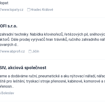
lopat
//www.lopaty.cz
Hradec Králové
FI s.r.o.
zahradní techniky. Nabídka křovinořezů, řetězových pil, sněhových
ktorů. Dále prodej vyrývačů hran trávníků, ručního zahradního ná
vaných d...
//www.abprofi.cz
Jičín
IV, akciová společnost
jeme a dodáváme ruční, pneumatické a aku nýtovací nářadí, nářadí 
ště pro leštění, tryskací stroje přenosné, kabinové, komorové a 
přenosn...
 Boleslav