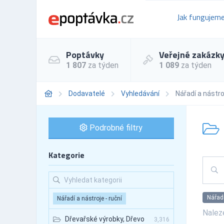
Jak fungujem
Poptávky
Veřejné zakázk
1 807
za týden
1 089
za týden
Dodavatelé
Vyhledávání
Nářadí a nástro
Podrobné filtry
Kategorie
Nářadí
Nářadí a nástroje - ruční
Nale
Dřevařské výrobky, Dřevo
3,316