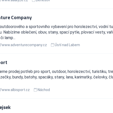
nture Company
outdoorového a sportovního vybavení pro horolezectví, vodní tur
ku. Nabízíme oblečení, obuv, stany, spací pytle, plovací vesty, va
či lamp...
//www.adventurecompany.cz
Ústí nad Labem
port
jeme prodej potřeb pro sport, outdoor, horolezectví, turistiku, t
ezečky, bundy, batohy, spacáky, stany, lana, karimatky, čelovky, čl
//www.albisport.cz
Náchod
ejsek