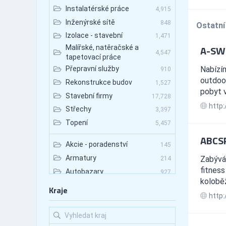
Instalatérské práce
4,915
Inženýrské sítě
848
Ostatní
Izolace - stavební
1,471
A-SWIT
Malířské, natěračské a
4,547
tapetovací práce
Nabízím
Přepravní služby
910
outdoor
Rekonstrukce budov
1,527
pobyt v 
Stavební firmy
17,728
http:
Střechy
3,397
Topení
5,457
ABCS
Akcie - poradenství
145
Armatury
Zabývám
214
fitness
Autobazary
927
kolobě
Autobazary - nákladní vozy
89
Kraje
http:
Autobazary - osobní vozy
531
Autobazary - užitkové vozy
133
Autobusová doprava
672