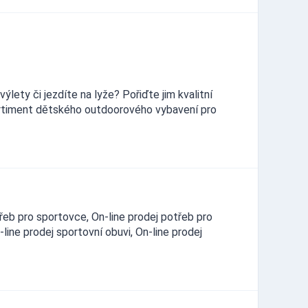
ýlety či jezdíte na lyže? Pořiďte jim kvalitní
ortiment dětského outdoorového vybavení pro
řeb pro sportovce, On-line prodej potřeb pro
-line prodej sportovní obuvi, On-line prodej