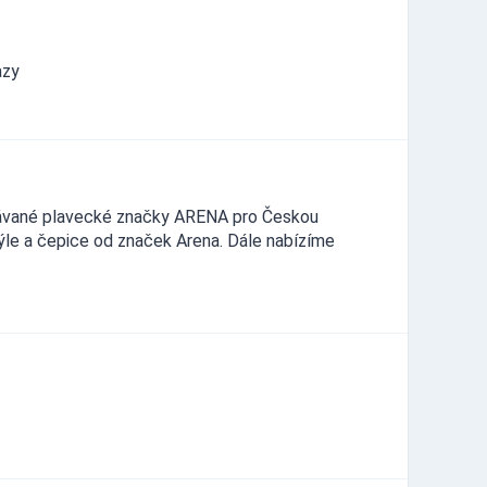
azy
návané plavecké značky ARENA pro Českou
rýle a čepice od značek Arena. Dále nabízíme