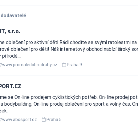
 dodavatelé
, s.r.o.
e oblečení pro aktivní děti Rádi chodíte se svými ratolestmi na v
ové oblečení pro děti! Náš internetový obchod nabízí široký s
přírodě....
//www.promaledobrodruhy.cz
Praha 9
PORT.CZ
e se On-line prodejem cyklistických potřeb, On-line prodej pot
 a bodybuilding, On-line prodej oblečení pro sport a volný čas, On
žek.
//www.abcsport.cz
Praha 5