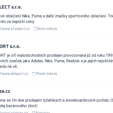
LECT s.r.o.
é oblečení Nike, Puma a další značky sportovního oblečení. Tričk
ím za nejnižší ceny.
//www.a1select.cz
Brno-město
ORT s.r.o.
T je síť maloobchodních prodejen provozovaná již od roku 1993
ních značek jako Adidas, Nike, Puma, Reebok a je jejich největší
edu na vě...
//www.a3sport.cz
Plzeň-město
ze.cz
e se On-line prodejem lyžařských a snowboardových potřeb, On-
odej bazarového zboží.
//www.aaalyze.cz
Benešov