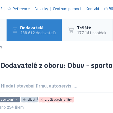
e?
Reference
Novinky
Centrum pomoci
Kontakt
Mů
y
Dodavatelé
Tržiště
288 612
dodavatelů
177 141
nabídek
ní
Dodavatelé z oboru: Obuv - sporto
 sportovní
přidat
zrušit všechny filtry
zeno
254
firem