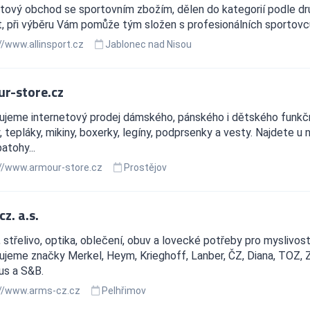
tový obchod se sportovním zbožím, dělen do kategorií podle druh
, při výběru Vám pomůže tým složen s profesionálních sportovc
//www.allinsport.cz
Jablonec nad Nisou
r-store.cz
jeme internetový prodej dámského, pánského i dětského funkčníh
, tepláky, mikiny, boxerky, legíny, podprsenky a vesty. Najdete u 
atohy...
//www.armour-store.cz
Prostějov
z. a.s.
 střelivo, optika, oblečení, obuv a lovecké potřeby pro myslivost
jeme značky Merkel, Heym, Krieghoff, Lanber, ČZ, Diana, TOZ, 
us a S&B.
//www.arms-cz.cz
Pelhřimov