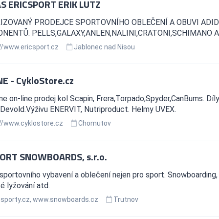
S ERICSPORT ERIK LUTZ
IZOVANÝ PRODEJCE SPORTOVNÍHO OBLEČENÍ A OBUVI ADID
NENTŮ. PELLS,GALAXY,ANLEN,NALINI,CRATONI,SCHIMANO A
//www.ericsport.cz
Jablonec nad Nisou
E - CykloStore.cz
me on-line prodej kol Scapin, Frera,Torpado,Spyder,CanBums. D
Devold.Výživu ENERVIT, Nutriproduct. Helmy UVEX.
//www.cyklostore.cz
Chomutov
ORT SNOWBOARDS, s.r.o.
sportovního vybavení a oblečení nejen pro sport. Snowboarding, fr
 lyžování atd.
porty.cz, www.snowboards.cz
Trutnov