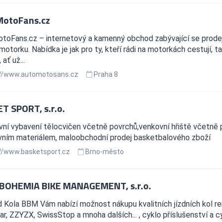
otoFans.cz
toFans.cz – internetový a kamenný obchod zabývající se prodej
 motorku. Nabídka je jak pro ty, kteří rádi na motorkách cestují, ta
ať už...
//www.automotosans.cz
Praha 8
T SPORT, s.r.o.
ní vybavení tělocvičen včetně povrchů,venkovní hřiště včetně p
vním materiálem, maloobchodní prodej basketbalového zboží
//www.basketsport.cz
Brno-město
BOHEMIA BIKE MANAGEMENT, s.r.o.
 Kola BBM Vám nabízí možnost nákupu kvalitních jízdních kol r
, ZZYZX, SwissStop a mnoha dalších... , cyklo příslušenství a cy