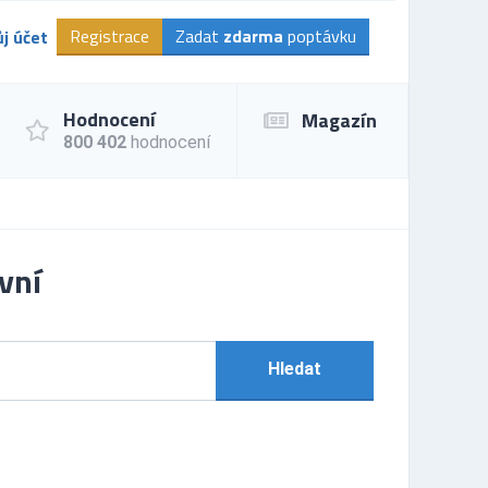
Registrace
Zadat
zdarma
poptávku
j účet
Hodnocení
Magazín
800 402
hodnocení
vní
Hledat