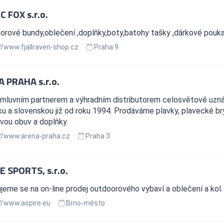
C FOX s.r.o.
orové bundy,oblečení ,doplňky,boty,batohy tašky ,dárkové pouk
//www.fjallraven-shop.cz
Praha 9
 PRAHA s.r.o.
mluvním partnerem a výhradním distributorem celosvětově uz
ku a slovenskou již od roku 1994. Prodáváme plavky, plavecké b
vou obuv a doplňky.
//www.arena-praha.cz
Praha 3
E SPORTS, s.r.o.
eme se na on-line prodej outdoorového vybaví a oblečení a kol.
//www.aspire.eu
Brno-město