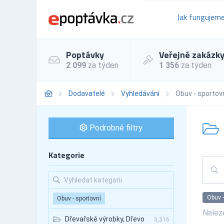
Jak fungujem
Poptávky
Veřejné zakázk
2 099
za týden
1 356
za týden
Dodavatelé
Vyhledávání
Obuv - sportov
Podrobné filtry
Kategorie
Obuv -
Obuv - sportovní
Nale
Dřevařské výrobky, Dřevo
3,316