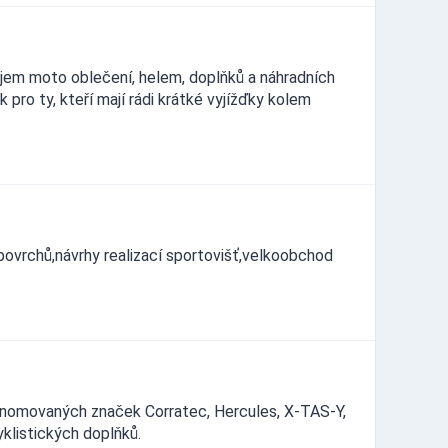
em moto oblečení, helem, doplňků a náhradních
k pro ty, kteří mají rádi krátké vyjížďky kolem
ovrchů,návrhy realizací sportovišť,velkoobchod
enomovaných značek Corratec, Hercules, X-TAS-Y,
klistických doplňků.