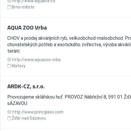
http://www.aqualife.cz
Brno-město
AQUA ZOO Vrba
CHOV a prodej akvarijních ryb, velkoobchod-maloobchod. Pr
chovatelských potřeb a exotického zvířectva, výroba akvárií
terárií.
http://www.aquazoo-vrba
Klatovy
ARDK-CZ, s.r.o.
Provozujeme sklářskou huť. PROVOZ Nábřežní 8, 591 01 Ž
sÁZAVOU
http://www.princglass.com
Žďár nad Sázavou