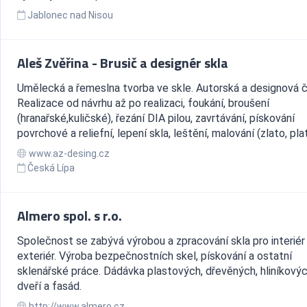
Jablonec nad Nisou
Aleš Zvěřina - Brusič a designér skla
Umělecká a řemeslna tvorba ve skle. Autorská a designová č
Realizace od návrhu až po realizaci, foukání, broušení
(hranařské,kuličské), řezání DIA pilou, zavrtávání, pískování
povrchové a reliefní, lepení skla, leštění, malování (zlato, plati
www.az-desing.cz
Česká Lípa
Almero spol. s r.o.
Společnost se zabývá výrobou a zpracování skla pro interiér 
exteriér. Výroba bezpečnostních skel, pískování a ostatní
sklenářské práce. Dádávka plastových, dřevěných, hliníkovýc
dveří a fasád.
http://www.almero.cz