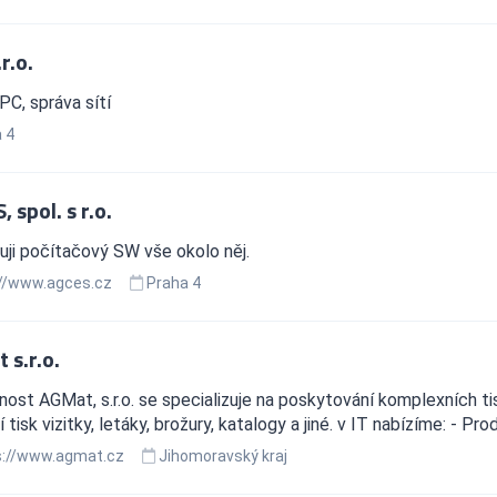
r.o.
PC, správa sítí
 4
 spol. s r.o.
ji počítačový SW vše okolo něj.
//www.agces.cz
Praha 4
 s.r.o.
ost AGMat, s.r.o. se specializuje na poskytování komplexních ti
ní tisk vizitky, letáky, brožury, katalogy a jiné. v IT nabízíme: - Pr
://www.agmat.cz
Jihomoravský kraj