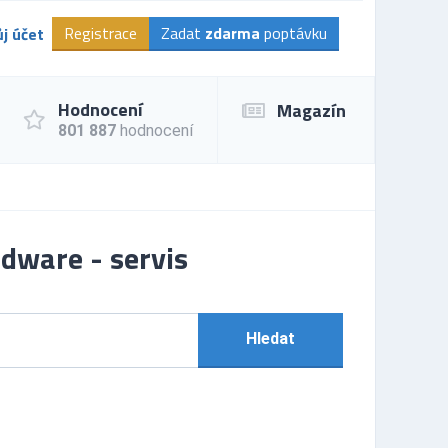
Registrace
Zadat
zdarma
poptávku
j účet
Hodnocení
Magazín
801 887
hodnocení
rdware - servis
Hledat