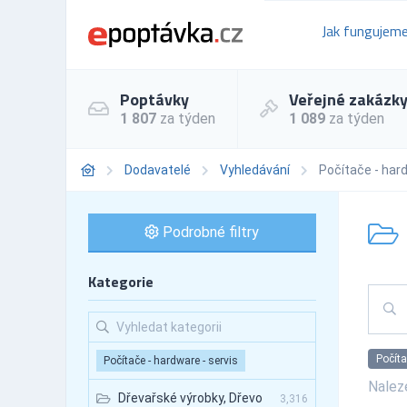
Jak fungujem
Poptávky
Veřejné zakázk
1 807
za týden
1 089
za týden
Dodavatelé
Vyhledávání
Počítače - hard
Podrobné filtry
Kategorie
Počíta
Počítače - hardware - servis
Nale
Dřevařské výrobky, Dřevo
3,316