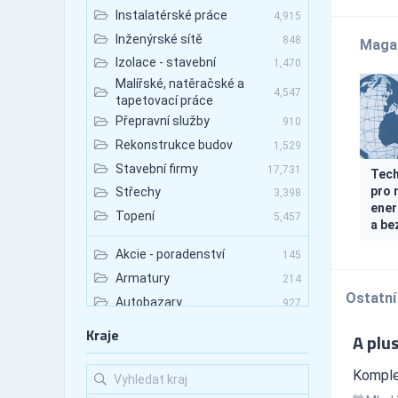
Instalatérské práce
4,915
Inženýrské sítě
848
Maga
Izolace - stavební
1,470
Malířské, natěračské a
4,547
tapetovací práce
Přepravní služby
910
Rekonstrukce budov
1,529
Stavební firmy
17,731
Tech
pro 
Střechy
3,398
ener
Topení
5,457
a be
Akcie - poradenství
145
Armatury
214
Ostatní
Autobazary
927
Autobazary - nákladní vozy
89
Kraje
A plus
Autobazary - osobní vozy
531
Autobazary - užitkové vozy
Komplex
133
Autobusová doprava
672