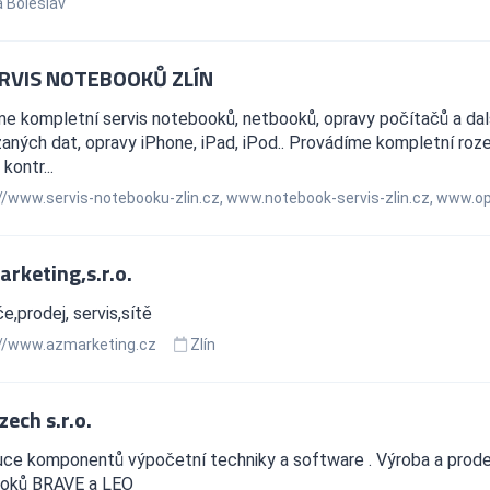
 Boleslav
RVIS NOTEBOOKŮ ZLÍN
e kompletní servis notebooků, netbooků, opravy počítačů a dal
aných dat, opravy iPhone, iPad, iPod.. Provádíme kompletní roz
 kontr...
//www.servis-notebooku-zlin.cz, www.notebook-servis-zlin.cz, www.op
arketing,s.r.o.
e,prodej, servis,sítě
//www.azmarketing.cz
Zlín
ech s.r.o.
buce komponentů výpočetní techniky a software . Výroba a prod
oků BRAVE a LEO