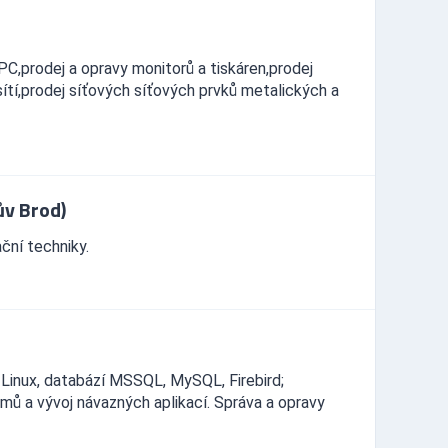
PC,prodej a opravy monitorů a tiskáren,prodej
ítí,prodej síťových síťových prvků metalických a
ův Brod)
ční techniky.
Linux, databází MSSQL, MySQL, Firebird;
mů a vývoj návazných aplikací. Správa a opravy