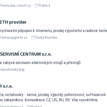
//www.aac-czech.cz
Praha 4
TH provider
ychlostní připojení k Internetu, prodej výpočetní a radiové tec
//www.aagneth.cz
Český Krumlov
SERVISNÍ CENTRUM s.r.o.
e zabývá servisem elektrických strojů a přístrojů.
skoslezský kraj
 s.r.o.
e, notebooky - servis, prodej, výjezdy, pohotovost, softwarové sl
 zákazníkovi. Komunikace CZ, US, RU, RS. Vše vysvětlíme.
//www.abder.cz
Praha 6