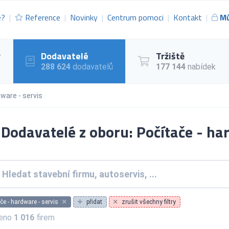
e?
Reference
Novinky
Centrum pomoci
Kontakt
Mů
y
Dodavatelé
Tržiště
288 624
dodavatelů
177 144
nabídek
ware - servis
Dodavatelé z oboru: Počítače - ha
če - hardware - servis
přidat
zrušit všechny filtry
zeno
1 016
firem