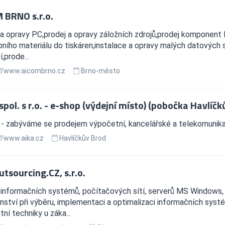
 BRNO s.r.o.
 a opravy PC,prodej a opravy záložních zdrojů,prodej komponent 
ního materiálu do tiskáren,instalace a opravy malých datových s
í,prode...
//www.aicombrno.cz
Brno-město
spol. s r.o. - e-shop (výdejní místo) (pobočka Havlíčk
- zabýváme se prodejem výpočetní, kancelářské a telekomunika
//www.aika.cz
Havlíčkův Brod
tsourcing.CZ, s.r.o.
informačních systémů, počítačových sítí, serverů MS Windows, 
ství při výběru, implementaci a optimalizaci informačních systé
ní techniky u záka...