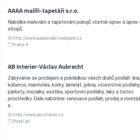
AAAA malíři-tapetáři s.r.o.
Nabídka malování a tapetování pokojů včetně oprav a úprav 
stropů.
http://www.aaaamaliri.webpark.cz
Praha 4
AB Interier-Václav Aubrecht
Zabýváme se prodejem a pokládkou všech druhů podlah: lina
koberce, marmolea, korky, laminát, prkna, vícevrstvé podlahy
parkety, mozaiky, exotika, sportovní podlahy, laky a čistící
prostředky. Dále nabízíme: renovace podlah, prodej a montáž
a...
http://www.ab-interier.cz
Plzeň-jih