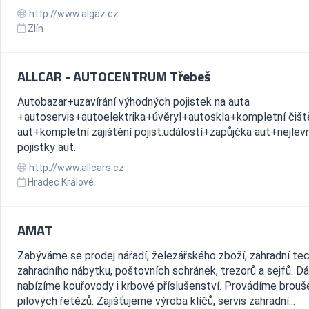
http://www.algaz.cz
Zlín
ALLCAR - AUTOCENTRUM Třebeš
Autobazar+uzavírání výhodných pojistek na auta
+autoservis+autoelektrika+úvěryl+autoskla+kompletní čišt
aut+kompletní zajištění pojist.událostí+zapůjčka aut+nejlevn
pojistky aut.
http://www.allcars.cz
Hradec Králové
AMAT
Zabýváme se prodej nářadí, železářského zboží, zahradní tec
zahradního nábytku, poštovních schránek, trezorů a sejfů. Dá
nabízíme kouřovody i krbové příslušenství. Provádíme brouš
pilových řetězů. Zajišťujeme výroba klíčů, servis zahradní...