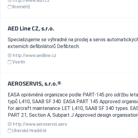
http://www.adh.cz
Kroměříž
AED Line CZ, s.r.o.
Specializujeme se výhradně na prodej a servis automatickýc
externích defibrilátorů Defibtech.
http://www.aedline.cz
Vsetín
AEROSERVIS, s.r.o.®
EASA oprávněná organizace podle PART-145 pro údržbu let
typů L410, SAAB SF 340. EASA PART 145 Approved organis
for aircraft maintenance LET L410, SAAB SF 340 types. EA
PART 21, Section A, Subpart J Approved design organisatio
http://www.aeroservis.aero
Uherské Hradiště