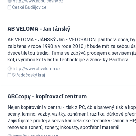
http://www.abpujcovny.cz
České Budějovice
AB VELOMA - Jan Jánský
AB VELOMA - JÁNSKÝ Jan - VELOSALON, panthera onca, by
založena v roce 1990 a v roce 2010 již bude mít za sebou ú
dvacetiletou tradici. Firma se zabývá prodejem a servisem jí
kol, i výrobou kol vlastní technologie a znač- ky Panthera...
http://www.abveloma.cz
Středočeský kraj
ABCcopy - kopírovací centrum
Nejen kopírování v centru - tisk z PC, čb a barevný tisk a kop
scany, lamino, vazby, vizitky, oznámení, razítka, dárkové před
Zajišťujeme prodej a servis kancelářské techniky Canon a HP,
renovace tonerů, tonery, inkousty, spotřební materiál.