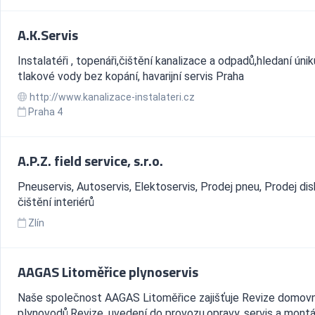
A.K.Servis
Instalatéři , topenáři,čištění kanalizace a odpadů,hledaní únik
tlakové vody bez kopání, havarijní servis Praha
http://www.kanalizace-instalateri.cz
Praha 4
A.P.Z. field service, s.r.o.
Pneuservis, Autoservis, Elektoservis, Prodej pneu, Prodej dis
čištění interiérů
Zlín
AAGAS Litoměřice plynoservis
Naše společnost AAGAS Litoměřice zajišťuje Revize domov
plynovodů,Revize, uvedení do provozu,opravy, servis a mont