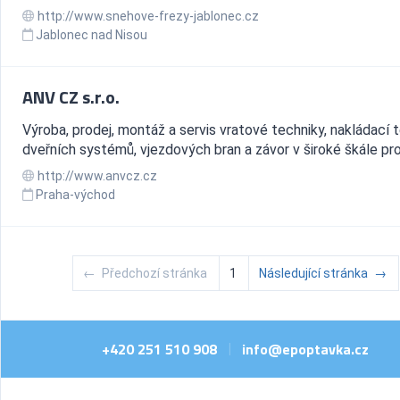
http://www.snehove-frezy-jablonec.cz
Jablonec nad Nisou
ANV CZ s.r.o.
Výroba, prodej, montáž a servis vratové techniky, nakládací t
dveřních systémů, vjezdových bran a závor v široké škále pr
http://www.anvcz.cz
Praha-východ
←
Předchozí stránka
1
Následující stránka
→
+420 251 510 908
info@epoptavka.cz
|