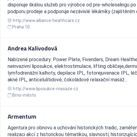
disponuje škálou služeb pro výrobce od pre-wholesalingu po
podporu prodeje a podporuje nezávislé lékárníky (zajištěním o
http://www.alliance-healthcare.cz
Praha 10
Andrea Kalivodová
Nabízené procedury: Power Plate, Fiveriders, Dream Healthe
neinvazivní liposukce, elektrostimulace, lifting obličeje,derm
lymfodrenážní kalhoty, depilace IPL, fotorejuvenace IPL, lé
akné IPL, anticelulitidové, čokoládové relaxační masáž...
http://www.liposukce-masaze.cz
Brno-město
Armentum
Agentura pro obnovu a uchování historických tradic, zaměře
realizaci akcí z historickou tématikou, slavností, historizující