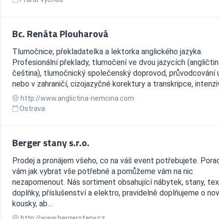
Bc. Renáta Plouharová
Tlumočnice, překladatelka a lektorka anglického jazyka.
Profesionální překlady, tlumočení ve dvou jazycích (angličtin
čeština), tlumočnický společenský doprovod, průvodcování 
nebo v zahraničí, cizojazyčné korektury a transkripce, intenzivn
http://www.anglictina-nemcina.com
Ostrava
Berger stany s.r.o.
Prodej a pronájem všeho, co na váš event potřebujete. Por
vám jak vybrat vše potřebné a pomůžeme vám na nic
nezapomenout. Nás sortiment obsahující nábytek, stany, text
doplňky, příslušenství a elektro, pravidelně doplňujeme o no
kousky, ab...
http://www.bergerstany.cz