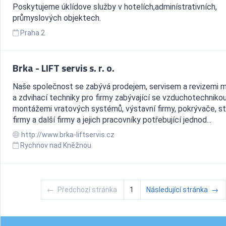
Poskytujeme úklídove služby v hotelích,adminístrativních,
průmyslových objektech.
Praha 2
Brka - LIFT servis s. r. o.
Naše společnost se zabývá prodejem, servisem a revizemi 
a zdvihací techniky pro firmy zabývající se vzduchotechnikou
montážemi vratových systémů, výstavní firmy, pokrývače, s
firmy a další firmy a jejich pracovníky potřebující jednod...
http://www.brka-liftservis.cz
Rychnov nad Kněžnou
←
Předchozí stránka
1
Následující stránka
→