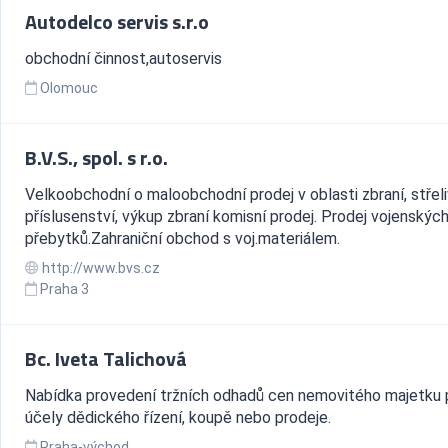
Autodelco servis s.r.o
obchodní činnost,autoservis
Olomouc
B.V.S., spol. s r.o.
Velkoobchodní o maloobchodní prodej v oblasti zbraní, střeli
příslusenství, výkup zbraní komisní prodej. Prodej vojenskýc
přebytků.Zahraniční obchod s voj.materiálem.
http://www.bvs.cz
Praha 3
Bc. Iveta Talichová
Nabídka provedení tržních odhadů cen nemovitého majetku 
účely dědického řízení, koupě nebo prodeje.
Praha-východ