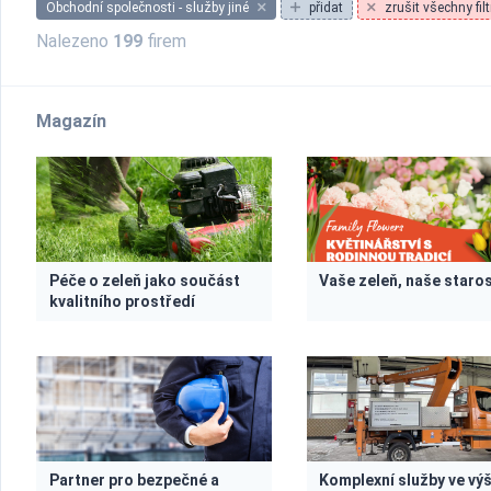
Obchodní společnosti - služby jiné
přidat
zrušit všechny filt
Nalezeno
199
firem
Magazín
Péče o zeleň jako součást
Vaše zeleň, naše staro
kvalitního prostředí
Partner pro bezpečné a
Komplexní služby ve vý