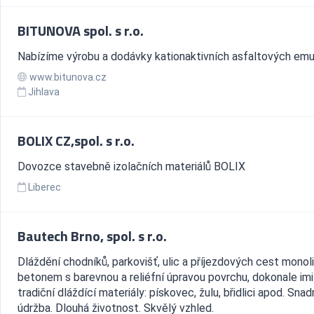
BITUNOVA spol. s r.o.
Nabízíme výrobu a dodávky kationaktivních asfaltových emul
www.bitunova.cz
Jihlava
BOLIX CZ,spol. s r.o.
Dovozce stavebně izolačních materiálů BOLIX
Liberec
Bautech Brno, spol. s r.o.
Dláždění chodníků, parkovišť, ulic a příjezdových cest monol
betonem s barevnou a reliéfní úpravou povrchu, dokonale imit
tradiční dláždící materiály: pískovec, žulu, břidlici apod. Snad
údržba. Dlouhá životnost. Skvělý vzhled.