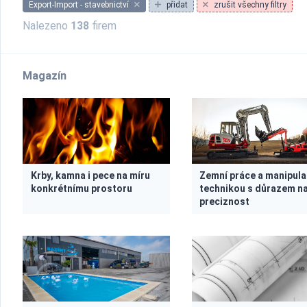
Export-Import - stavebnictví
přidat
zrušit všechny filtry
Nalezeno
138
firem
Magazín
Krby, kamna i pece na míru
Zemní práce a manipul
konkrétnímu prostoru
technikou s důrazem n
preciznost