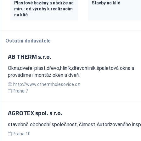
Plastové bazény a nádrže na
Stavby na klíč
míru: od výroby k realizacím
na klíč
Ostatní dodavatelé
AB THERM s.r.o.
Okna,dveře-plast,dřevo,hliník,dřevohliník,špaletová okna a
provádíme i montáž oken a dveří­.
http://www.othermholesovice.cz
Praha 7
AGROTEX spol. s r.o.
stavebně obchodní společnost, činnost Autorizovaného ins
Praha 10