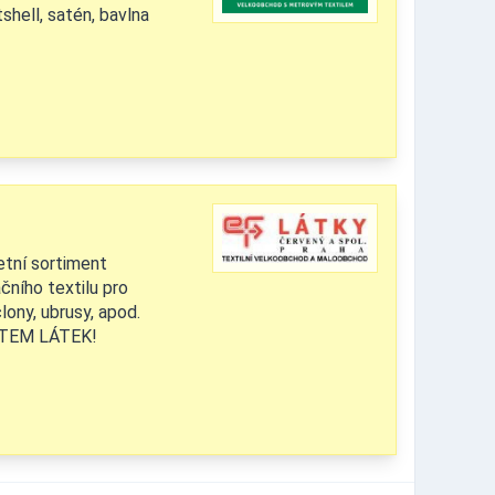
tshell, satén, bavlna
í sortiment
čního textilu pro
lony, ubrusy, apod.
ETEM LÁTEK!