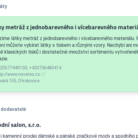
áty
ky metráž z jednobarevného i vícebarevného materi
zíme látky metráž z jednobarevného i vícebarevného materiálu.
ení můžete vybírat látky s tiskem a různými vzory. Nechybí ani mo
ě klasických tisků i dostatečné množství sortimentu vytvořené
zie.
20577440130, +420736480414
tp://www.novatex.cz
nská 155, Otrokovice
 dodavatelé
dní salon, s.r.o.
e i kamenný prodej dámské a pánské značkové mody a spodního p