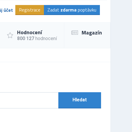
Registrace
Zadat
zdarma
poptávku
j účet
Hodnocení
Magazín
800 127
hodnocení
Hledat