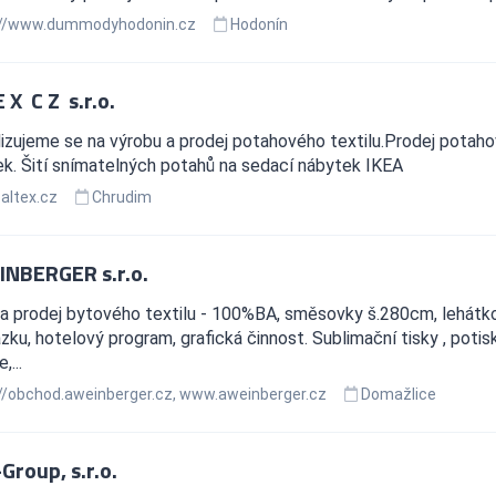
://www.dummodyhodonin.cz
Hodonín
E X C Z s.r.o.
izujeme se na výrobu a prodej potahového textilu.Prodej potaho
k. Šití snímatelných potahů na sedací nábytek IKEA
ltex.cz
Chrudim
INBERGER s.r.o.
a prodej bytového textilu - 100%BA, směsovky š.280cm, lehátko
zku, hotelový program, grafická činnost. Sublimační tisky , potis
,...
//obchod.aweinberger.cz, www.aweinberger.cz
Domažlice
-Group, s.r.o.