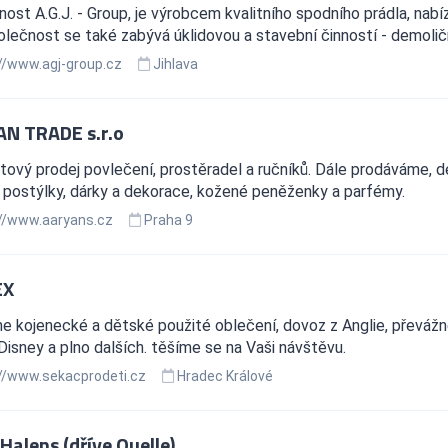
ost A.G.J. - Group, je výrobcem kvalitního spodního prádla, nabí
polečnost se také zabývá úklidovou a stavební činností - demoli
//www.agj-group.cz
Jihlava
N TRADE s.r.o
tový prodej povlečení, prostěradel a ručníků. Dále prodáváme, de
postýlky, dárky a dekorace, kožené peněženky a parfémy.
//www.aaryans.cz
Praha 9
EX
e kojenecké a dětské použité oblečení, dovoz z Anglie, převáž
Disney a plno dalších. těšíme se na Vaši návštěvu.
//www.sekacprodeti.cz
Hradec Králové
Halens (dříve Quelle)