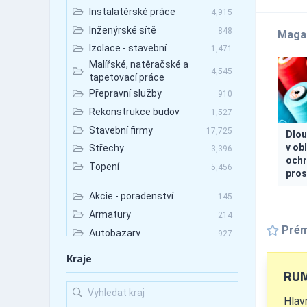
Instalatérské práce
4,915
Inženýrské sítě
848
Maga
Izolace - stavební
1,471
Malířské, natěračské a
4,545
tapetovací práce
Přepravní služby
910
Rekonstrukce budov
1,527
Stavební firmy
17,725
Dlou
v ob
Střechy
3,396
ochr
Topení
5,456
pros
Akcie - poradenství
145
Armatury
214
Prém
Autobazary
927
Autobazary - nákladní vozy
89
Kraje
Autobazary - osobní vozy
RUM
531
Autobazary - užitkové vozy
133
Hlav
Autobusová doprava
672