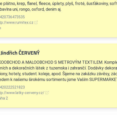
plátno, krep, flanel, fleece, úplety, plyš, froté, šusťákoviny, sof
 bavlna uni, rongo, oxford, denim aj.
420736473535
tp://www.rumitex.cz
n
. Jindřich ČERVENÝ
KOOBCHOD A MALOOBCHOD S METROVÝM TEXTILEM. Kompletn
ních a dekoračních látek z tuzemska i zahraničí. Dodávky dekora
ony, hotely, student. koleje, apod. Šijeme na zakázku závěsy, zác
edem k našemu širokému sortimentu jsme Vaším SUPERMARK
420222521823
tp://www.latky-cerveny.cz/
aha 2