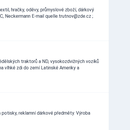
xtil, hračky, oděvy, průmyslové zboží, dárkový
ABC, Neckermann E-mail quelle.trutnov@zde.cz ;
zemědělských traktorů a ND, vysokozdvižných vozíků
na vlhké zdi do zemí Latinské Ameriky a
y a potisky, reklamní dárkové předměty. Výroba