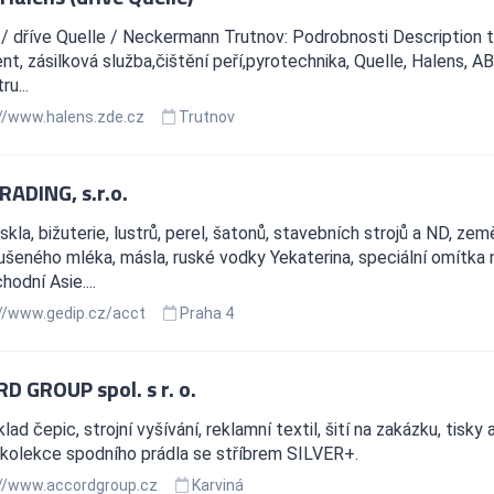
/ dříve Quelle / Neckermann Trutnov: Podrobnosti Description te
nt, zásilková služba,čištění peří,pyrotechnika, Quelle, Halens, 
ru...
//www.halens.zde.cz
Trutnov
RADING, s.r.o.
skla, bižuterie, lustrů, perel, šatonů, stavebních strojů a ND, 
ušeného mléka, másla, ruské vodky Yekaterina, speciální omítka 
hodní Asie....
//www.gedip.cz/acct
Praha 4
D GROUP spol. s r. o.
lad čepic, strojní vyšívání, reklamní textil, šití na zakázku, tisk
 kolekce spodního prádla se stříbrem SILVER+.
//www.accordgroup.cz
Karviná