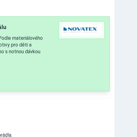
álu
 Podle materiálového
tivy pro děti a
ho s notnou dávkou
rádla.