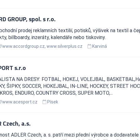
D GROUP, spol. s r.o.
chodní prodej reklamních textilií, potisků, výšivek na textil a 
ty, billboardy, inzeráty, kalendáře nebo tiskoviny.
//www.accordgroup.cz, www.silverplus.cz
Karviná
ORT s.r.o
LISTA NA DRESY: FOTBAL, HOKEJ, VOLEJBAL, BASKETBAL,H
Y, ŠIPKY, SOCCER, HOKEJBAL, IN-LINE, HOCKEY, STREET 
ROS, ENDURO, COUNTRY CROSS, SUPER MOTO,...
//www.acesport.cz
Písek
 Czech, a.s.
ost ADLER Czech, a. s. patří mezi přední výrobce a dodavatele 