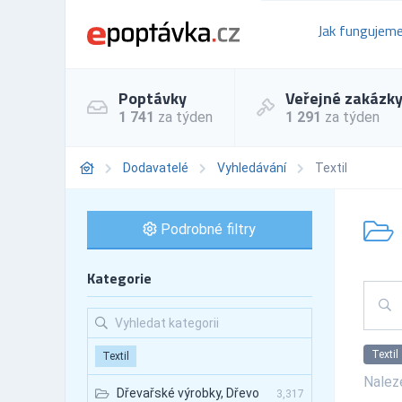
Jak fungujem
Poptávky
Veřejné zakázk
1 741
za týden
1 291
za týden
Dodavatelé
Vyhledávání
Textil
Podrobné filtry
Kategorie
Textil
Textil
Nale
Dřevařské výrobky, Dřevo
3,317