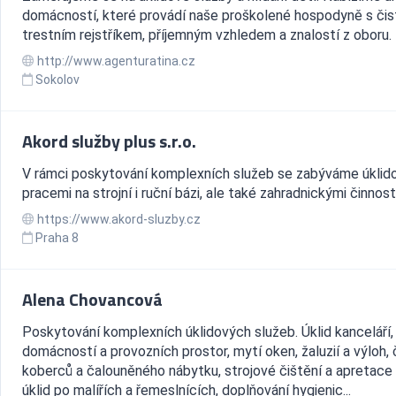
domácností, které provádí naše proškolené hospodyně s či
trestním rejstříkem, příjemným vzhledem a znalostí z oboru.
http://www.agenturatina.cz
Sokolov
Akord služby plus s.r.o.
V rámci poskytování komplexních služeb se zabýváme úklid
pracemi na strojní i ruční bázi, ale také zahradnickými činnost
https://www.akord-sluzby.cz
Praha 8
Alena Chovancová
Poskytování komplexních úklidových služeb. Úklid kanceláří,
domácností a provozních prostor, mytí oken, žaluzií a výloh, 
koberců a čalouněného nábytku, strojové čištění a apretace 
úklid po malířích a řemeslnících, doplňování hygienic...