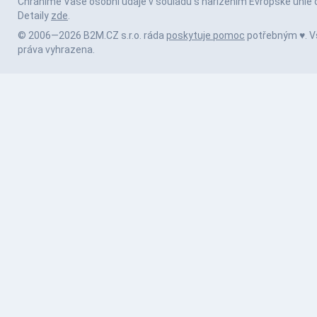
Chráníme Vaše osobní údaje v souladu s nařízením Evropské unie 
Detaily
zde
.
© 2006—2026 B2M.CZ s.r.o. ráda
poskytuje pomoc
potřebným ♥️. 
práva vyhrazena.