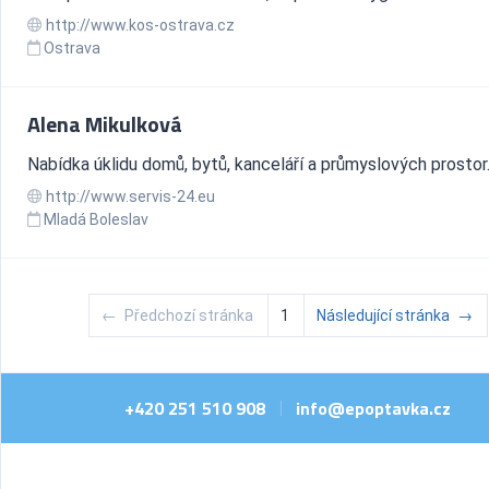
http://www.kos-ostrava.cz
Ostrava
Alena Mikulková
Nabídka úklidu domů, bytů, kanceláří a průmyslových prostor
http://www.servis-24.eu
Mladá Boleslav
←
Předchozí stránka
1
Následující stránka
→
+420 251 510 908
info@epoptavka.cz
|