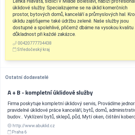
Lenka Hlavatá, sídlící v Mladé Boleslavi, nabízí profesionál
úklidové služby. Specializujeme se na úklid komerčních
prostor, bytových domů, kanceláří a průmyslových hal. Kr
úklidu zajišťujeme také údržbu zeleně. Naše služby jsou
dostupné a spolehlivé, přičemž dbáme na vysokou kvalitu 
důkladnost při každé zakázce.
00420777734438
Středočeský kraj
Ostatní dodavatelé
A + B - kompletní úklidové služby
Firma poskytuje kompletní úklidový servis, Provádíme jednor
pravidelné úklidové práce kanceláří, bytů, domů, administrati
budov... Vyklízení bytů, sklepů, půd, Mytí oken, čištění koberc
http://www.abuklid.cz
Praha 6