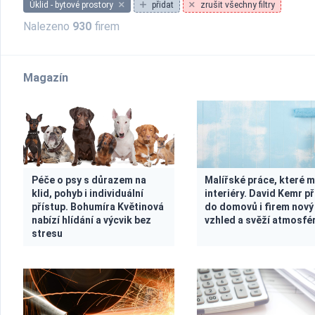
Úklid - bytové prostory
přidat
zrušit všechny filtry
Nalezeno
930
firem
Magazín
Péče o psy s důrazem na
Malířské práce, které 
klid, pohyb i individuální
interiéry. David Kemr př
přístup. Bohumíra Květinová
do domovů i firem nový
nabízí hlídání a výcvik bez
vzhled a svěží atmosfé
stresu