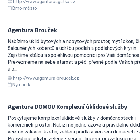
http://www.agenturaagatka.cz
Brno-město
Agentura Brouček
Nabízime úklid bytových a nebytových prostor, mytí oken, či
čalouněných koberců a údržbu podlah a podlahových krytin.
Zajistíme stálou a spolehlivou pomocnici pro Vaši domácnos
Převezmeme na sebe starost a péči přesně podle Vašich př
a p...
http://www.agentura-broucek.cz
Nymburk
Agentura DOMOV Komplexní úklidové služby
Poskytujeme komplexní úklidové služby v domácnostech i
komerčních prostor. Nabízíme jednorázové a pravidelné úkli
včetně zalévání květin, žehlení prádla a venčení domácích zv
Provádíme údržbu zeleně - sečení, hnojení, provzdušnění či