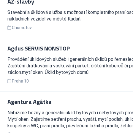
AZ-stavby
Stavební a úklidová služba s možností kompletního praní os
nákladních vozidel ve městě Kadaň.
Chomutov
Agdus SERVIS NONSTOP
Provádění úklidových služeb i generálních úklidů po řemesle
Zajištění drátkování a voskování parket, čištění koberců či p
záclon.mytí oken. Úklid bytových domů
Praha 10
Agentura Agátka
Nabízíme běžný a generální úklid bytových i nebytových pros
Mytí oken. Zajistíme setření prachu, vysátí, mytí podlah, úkli
koupelny a WC, praní prádla, převlečení ložního prádla, žehlen