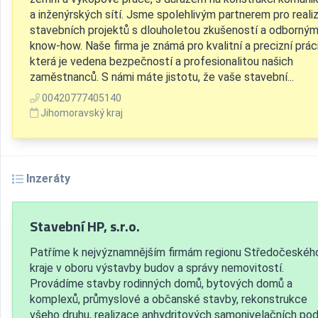
a inženýrských sítí. Jsme spolehlivým partnerem pro realiz
stavebních projektů s dlouholetou zkušeností a odborný
know-how. Naše firma je známá pro kvalitní a precizní práci
která je vedena bezpečností a profesionalitou našich
zaměstnanců. S námi máte jistotu, že vaše stavební...
00420777405140
Jihomoravský kraj
Inzeráty
Stavební HP, s.r.o.
Patříme k nejvýznamnějším firmám regionu Středočeskéh
kraje v oboru výstavby budov a správy nemovitostí.
Provádíme stavby rodinných domů, bytových domů a
komplexů, průmyslové a občanské stavby, rekonstrukce
všeho druhu, realizace anhydritových samonivelačních pod