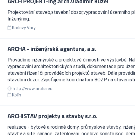
ARCH PROJEKT-Ing.arch.Vladimír Kužel
Projektování staveb,stavební dozor,vypracování územního pl
Inženýring.
Karlovy Vary
ARCHA - inženýrská agentura, a.s.
Provádíme inženýrské a projektové činnosti ve výstavbě. N
vypracování architektonických studií, dokumentace pro úze
stavební řízení či prováděcích projektů staveb. Dále provád
stavební dozor. Zajišťujeme koordinátora BOZP na staveništi.
http://www.archa.eu
Kolín
ARCHISTAV projekty a stavby s.r.o.
realizace - bytové a rodinné domy, průmyslové stavby, inžen
stavby a sítě, sanace, zateplování, ocelové konstrukce, dem