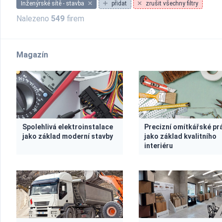
Inženýrské sítě - stavba
přidat
zrušit všechny filtry
Nalezeno
549
firem
Magazín
Spolehlivá elektroinstalace
Precizní omítkářské pr
jako základ moderní stavby
jako základ kvalitního
interiéru