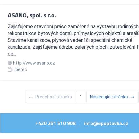
ASANO, spol. s r.o.
Zajišťujeme stavební práce zaměřené na výstavbu rodinnýc
rekonstrukce bytových domů, průmyslových objektů a areálů
Stavíme kanalizace, plynová vedení či speciální chemické
kanalizace. Zajišťujeme údržbu zelených ploch, zateplování 
de...
http://www.asano.cz
Liberec
←
Předchozí stránka
1
Následující stránka
→
+420 251 510 908
info@epoptavka.cz
|