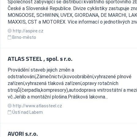
Společnost zabývající se distribucí kvalitního sportovního z
České a Slovenské Republice. Divize cyklistiky zastupuje zn
MONGOOSE, SCHWINN, UVEX, GIORDANA, DE MARCHI, LAK
MAXXIS, CST a MOTOREX. Více informací o jednotlivých zna
http://aspire.cz
Brno-město
ATLAS STEEL , spol. s r.o.
Provádění staveb jejich změn a
odstraňování,Zámečnictví,kovoobrábění,vyhrazené plnové
zařízení,vyhrazená tlaková zařízení,opravy rotačních
strojů(čerpadla,kompresory),autodoprava vnitrostátní a mez
vč.Jeřáb a montážní plošina.Prášková lakovna...
http://www.atlassteel.cz
Ústí nad Labem
AVORI s.r.o.