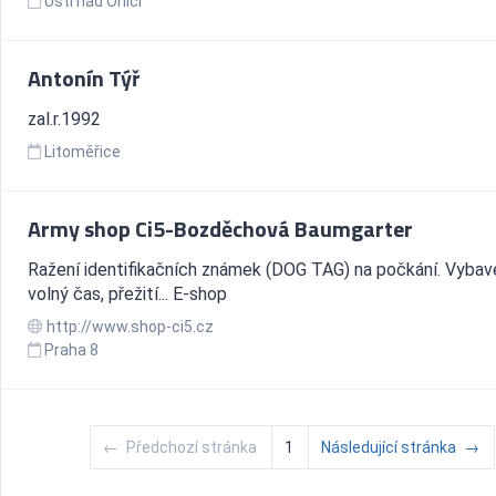
Ústí nad Orlicí
Antonín Týř
zal.r.1992
Litoměřice
Army shop Ci5-Bozděchová Baumgarter
Ražení identifikačních známek (DOG TAG) na počkání. Vybav
volný čas, přežití... E-shop
http://www.shop-ci5.cz
Praha 8
←
Předchozí stránka
1
Následující stránka
→