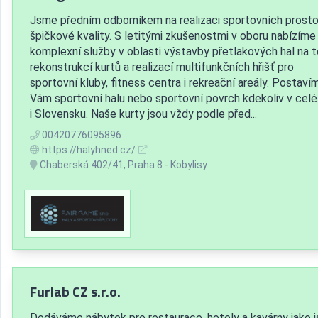
Jsme předním odborníkem na realizaci sportovních prosto
špičkové kvality. S letitými zkušenostmi v oboru nabízíme
komplexní služby v oblasti výstavby přetlakových hal na t
rekonstrukcí kurtů a realizací multifunkčních hřišť pro
sportovní kluby, fitness centra i rekreační areály. Postaví
Vám sportovní halu nebo sportovní povrch kdekoliv v cel
i Slovensku. Naše kurty jsou vždy podle před...
00420776095896
https://halyhned.cz/
Chaberská 402/41, Praha 8 - Kobylisy
Furlab CZ s.r.o.
Dodáváme nábytek pro restaurace, hotely a kavárny jako 