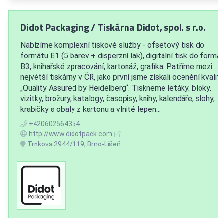
Didot Packaging / Tiskárna Didot, spol. s r.o.
Nabízíme komplexní tiskové služby - ofsetový tisk do
formátu B1 (5 barev + disperzní lak), digitální tisk do form
B3, knihařské zpracování, kartonáž, grafika. Patříme mezi
největší tiskárny v ČR, jako první jsme získali ocenění kvali
„Quality Assured by Heidelberg“. Tiskneme letáky, bloky,
vizitky, brožury, katalogy, časopisy, knihy, kalendáře, slohy,
krabičky a obaly z kartonu a vlnité lepen...
+420602564354
http://www.didotpack.com
Trnkova 2944/119, Brno-Líšeň