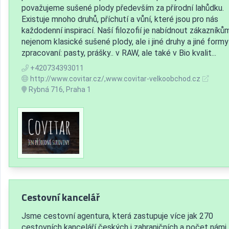
považujeme sušené plody především za přírodní lahůdku.
Existuje mnoho druhů, příchutí a vůní, které jsou pro nás
každodenní inspirací. Naší filozofií je nabídnout zákazníků
nejenom klasické sušené plody, ale i jiné druhy a jiné formy
zpracovaní: pasty, prášky.. v RAW, ale také v Bio kvalit...
+420734393011
http://www.covitar.cz/,www.covitar-velkoobchod.cz
Rybná 716, Praha 1
Cestovní kancelář
Jsme cestovní agentura, která zastupuje více jak 270
cestovních kanceláří českých i zahraničních a počet námi