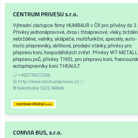
CENTRUM PRIVESU s.r.o.
Výhradní zástupce firmy HUMBAUR v ČR pro přívěsy do 3.
Přívěsy jednonápravové, dvou i třínápravové, vleky, bržděn
nebržděné, valníky, sklápěče, multifunkční, speciály, auto-
moto přepravníky, skříňové, prodejní stánky, přívěsy pro
přepravu koní, hospodářských zvířat. Přívěsy WT-METALL
přepravu psů, přívěsy THIEL pro přepravu koní, francouzs
autopřepravníky koní THEAULT.
+420776072306
http://www.centrumprivesu.cz
Kokořínská 1623, Mělník
COMVIA BUS, s.r.o.