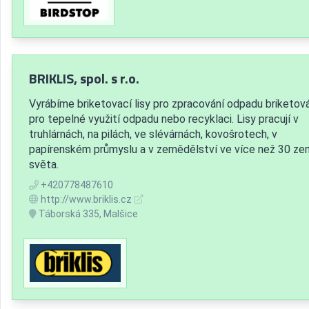
BRIKLIS, spol. s r.o.
Vyrábíme briketovací lisy pro zpracování odpadu briketov
pro tepelné využití odpadu nebo recyklaci. Lisy pracují v
truhlárnách, na pilách, ve slévárnách, kovošrotech, v
papírenském průmyslu a v zemědělství ve více než 30 ze
světa.
+420778487610
http://www.briklis.cz
Táborská 335, Malšice