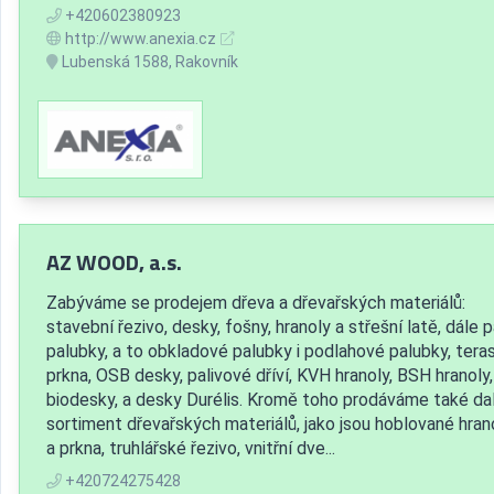
+420602380923
http://www.anexia.cz
Lubenská 1588, Rakovník
AZ WOOD, a.s.
Zabýváme se prodejem dřeva a dřevařských materiálů:
stavební řezivo, desky, fošny, hranoly a střešní latě, dále 
palubky, a to obkladové palubky i podlahové palubky, tera
prkna, OSB desky, palivové dříví, KVH hranoly, BSH hranoly,
biodesky, a desky Durélis. Kromě toho prodáváme také dal
sortiment dřevařských materiálů, jako jsou hoblované hran
a prkna, truhlářské řezivo, vnitřní dve...
+420724275428