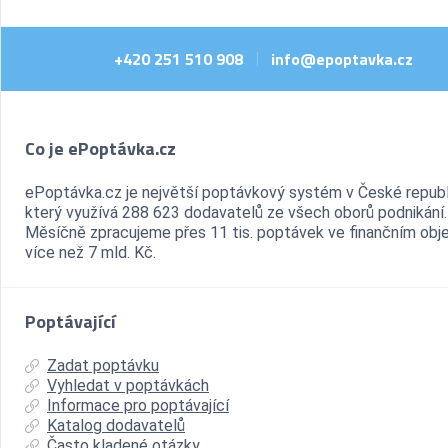
+420 251 510 908
info@epoptavka.cz
|
Co je ePoptávka.cz
ePoptávka.cz je největší poptávkový systém v České republ
který využívá 288 623 dodavatelů ze všech oborů podnikání.
Měsíčně zpracujeme přes 11 tis. poptávek ve finančním ob
více než 7 mld. Kč.
Poptávající
Zadat poptávku
Vyhledat v poptávkách
Informace pro poptávající
Katalog dodavatelů
Často kladené otázky