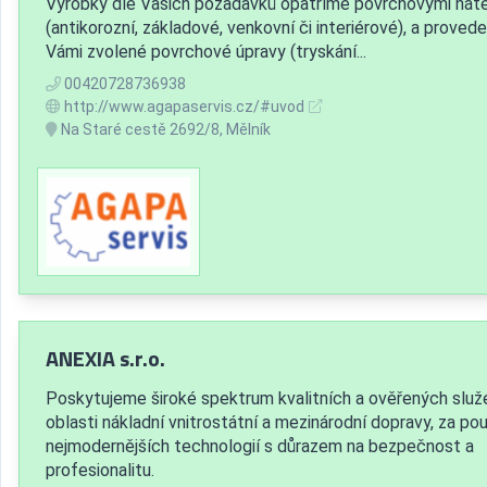
Výrobky dle Vašich požadavků opatříme povrchovými nát
(antikorozní, základové, venkovní či interiérové), a prove
Vámi zvolené povrchové úpravy (tryskání...
00420728736938
http://www.agapaservis.cz/#uvod
Na Staré cestě 2692/8, Mělník
ANEXIA s.r.o.
Poskytujeme široké spektrum kvalitních a ověřených služ
oblasti nákladní vnitrostátní a mezinárodní dopravy, za pou
nejmodernějších technologií s důrazem na bezpečnost a
profesionalitu.