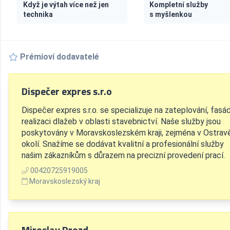
Když je výtah více než jen
Kompletní služby
technika
s myšlenkou
Prémioví dodavatelé
Dispečer expres s.r.o
Dispečer expres s.r.o. se specializuje na zateplování, fasá
realizaci dlažeb v oblasti stavebnictví. Naše služby jsou
poskytovány v Moravskoslezském kraji, zejména v Ostrav
okolí. Snažíme se dodávat kvalitní a profesionální služby
našim zákazníkům s důrazem na precizní provedení prací.
00420725919005
Moravskoslezský kraj
Miroslav Drozd