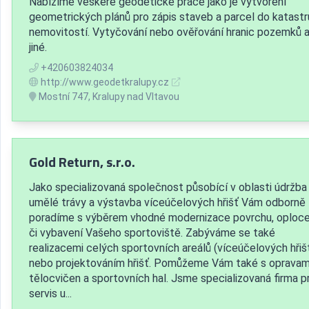
Nabízíme veškeré geodetické práce jako je vytvoření
geometrických plánů pro zápis staveb a parcel do katastr
nemovitostí. Vytyčování nebo ověřování hranic pozemků 
jiné.
+420603824034
http://www.geodetkralupy.cz
Mostní 747, Kralupy nad Vltavou
Gold Return, s.r.o.
Jako specializovaná společnost působící v oblasti údržba
umělé trávy a výstavba víceúčelových hřišť Vám odborně
poradíme s výběrem vhodné modernizace povrchu, oploce
či vybavení Vašeho sportoviště. Zabýváme se také
realizacemi celých sportovních areálů (víceúčelových hřiš
nebo projektováním hřišť. Pomůžeme Vám také s opravam
tělocvičen a sportovních hal. Jsme specializovaná firma p
servis u...