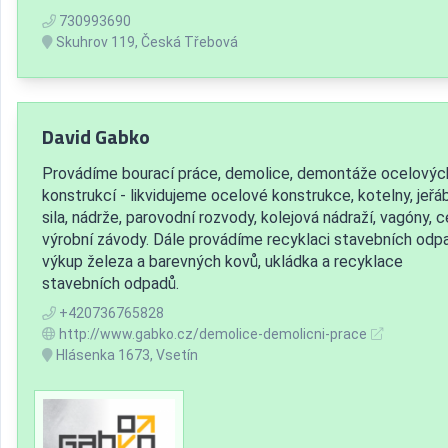
730993690
Skuhrov 119, Česká Třebová
David Gabko
Provádíme bourací práce, demolice, demontáže ocelovýc
konstrukcí - likvidujeme ocelové konstrukce, kotelny, jeřáb
sila, nádrže, parovodní rozvody, kolejová nádraží, vagóny, c
výrobní závody. Dále provádíme recyklaci stavebních odp
výkup železa a barevných kovů, ukládka a recyklace
stavebních odpadů.
+420736765828
http://www.gabko.cz/demolice-demolicni-prace
Hlásenka 1673, Vsetín