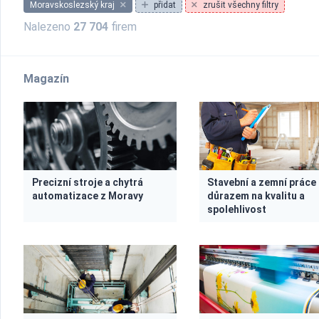
Moravskoslezský kraj
přidat
zrušit všechny filtry
Nalezeno
27 704
firem
Magazín
Precizní stroje a chytrá
Stavební a zemní práce
automatizace z Moravy
důrazem na kvalitu a
spolehlivost