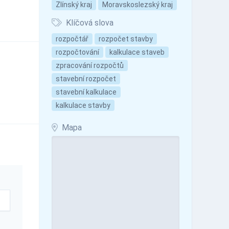
Zlínský kraj
Moravskoslezský kraj
Klíčová slova
rozpočtář
rozpočet stavby
rozpočtování
kalkulace staveb
zpracování rozpočtů
stavební rozpočet
stavební kalkulace
kalkulace stavby
Mapa