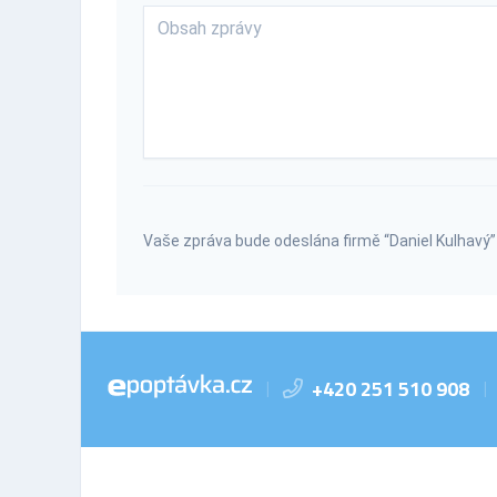
Vaše zpráva bude odeslána firmě “Daniel Kulhavý”
+420 251 510 908
|
|