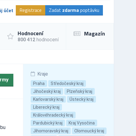
Registrace
Zadat
zdarma
poptávku
j účet
Hodnocení
Magazín
800 412
hodnocení
Kraje
irmy
Praha
Středočeský kraj
Jihočeský kraj
Plzeňský kraj
Karlovarský kraj
Ústecký kraj
Liberecký kraj
Královéhradecký kraj
Pardubický kraj
Kraj Vysočina
rbu
Jihomoravský kraj
Olomoucký kraj