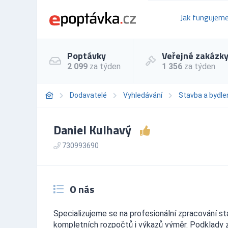
Jak fungujem
Poptávky
Veřejné zakázk
2 099
za týden
1 356
za týden
Dodavatelé
Vyhledávání
Stavba a bydle
Daniel Kulhavý
730993690
O nás
Specializujeme se na profesionální zpracování s
kompletních rozpočtů i výkazů výměr. Podklady