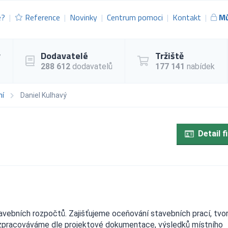
e?
Reference
Novinky
Centrum pomoci
Kontakt
Mů
y
Dodavatelé
Tržiště
288 612
dodavatelů
177 141
nabídek
ní
Daniel Kulhavý
Detail f
tavebních rozpočtů. Zajišťujeme oceňování stavebních prací, tvo
 zpracováváme dle projektové dokumentace, výsledků místního