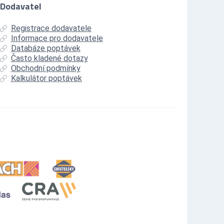
Dodavatel
Registrace dodavatele
Informace pro dodavatele
Databáze poptávek
Často kladené dotazy
Obchodní podmínky
Kalkulátor poptávek