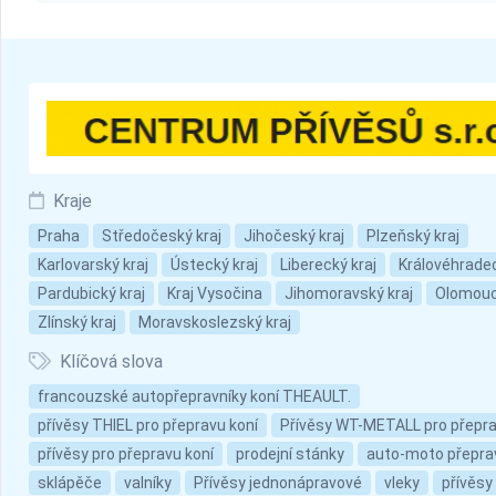
Kraje
Praha
Středočeský kraj
Jihočeský kraj
Plzeňský kraj
Karlovarský kraj
Ústecký kraj
Liberecký kraj
Královéhradec
Pardubický kraj
Kraj Vysočina
Jihomoravský kraj
Olomouc
Zlínský kraj
Moravskoslezský kraj
Klíčová slova
francouzské autopřepravníky koní THEAULT.
přívěsy THIEL pro přepravu koní
Přívěsy WT-METALL pro přepr
přívěsy pro přepravu koní
prodejní stánky
auto-moto přepra
sklápěče
valníky
Přívěsy jednonápravové
vleky
přívěsy