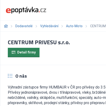
Dodavatelé
Vyhledávání
Auto-Moto
CENTRUM P
CENTRUM PRIVESU s.r.o.
Detail firmy
O nás
Výhradní zástupce firmy HUMBAUR v ČR pro přívěsy do 3.5
Přívěsy jednonápravové, dvou i třínápravové, vleky, bržděné 
nebržděné, valníky, sklápěče, multifunkční, speciály, auto-
přepravníky, skříňové, prodejní stánky, přívěsy pro přepravu 