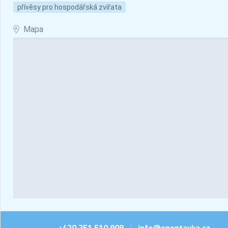
přívěsy pro hospodářská zvířata
Mapa
+420 251 510 908
info@epoptavka.cz
|