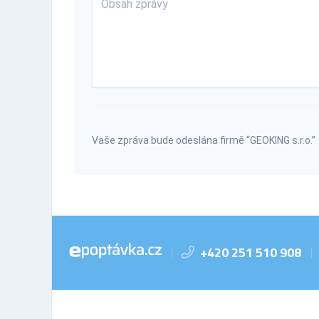
Vaše zpráva bude odeslána firmě “GEOKING s.r.o.”
+420 251 510 908
|
|