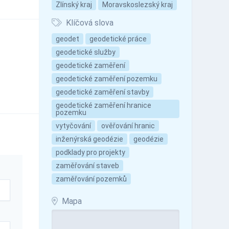
Zlínský kraj
Moravskoslezský kraj
Klíčová slova
geodet
geodetické práce
geodetické služby
geodetické zaměření
geodetické zaměření pozemku
geodetické zaměření stavby
geodetické zaměření hranice
pozemku
vytyčování
ověřování hranic
inženýrská geodézie
geodézie
podklady pro projekty
zaměřování staveb
zaměřování pozemků
Mapa