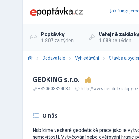
Jak fungujem
Poptávky
Veřejné zakázk
1 807
za týden
1 089
za týden
Dodavatelé
Vyhledávání
Stavba a bydle
GEOKING s.r.o.
+420603824034
http://www.geodetkralupy.cz
O nás
Nabízíme veškeré geodetické práce jako je vytvo
nemovitostí. Vytyčování nebo ověřování hranic p