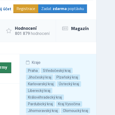
Registrace
Zadat
zdarma
poptávku
j účet
Hodnocení
Magazín
801 879
hodnocení
Kraje
irmy
Praha
Středočeský kraj
Jihočeský kraj
Plzeňský kraj
Karlovarský kraj
Ústecký kraj
Liberecký kraj
Královéhradecký kraj
Pardubický kraj
Kraj Vysočina
Jihomoravský kraj
Olomoucký kraj