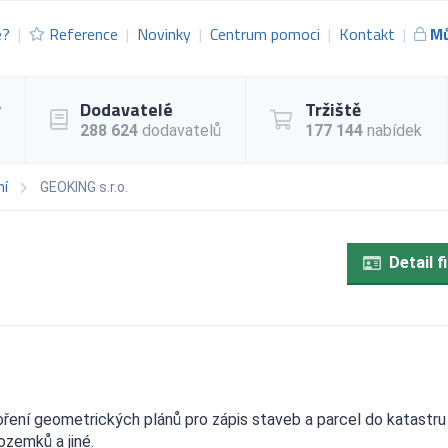
e?
Reference
Novinky
Centrum pomoci
Kontakt
Mů
y
Dodavatelé
Tržiště
288 624
dodavatelů
177 144
nabídek
ní
GEOKING s.r.o.
Detail f
ření geometrických plánů pro zápis staveb a parcel do katastru
ozemků a jiné.