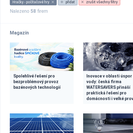
Hračky - počítačové hry
přidat
zrušit všechny filtry
Nalezeno
58
firem
Magazín
Spolehlivé řešení pro
Inovace v oblasti úspor
bezproblémový provoz
vody: česká firma
bazénových technologií
WATERSAVERS přináší
praktická řešení pro
domácnosti i velké pro