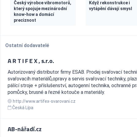
Český výrobce vibromotorů,
Když rekonstrukce i
který spojuje mezinárodní
vytápění dávají smysl
know-how a domácí
preciznost
Ostatní dodavatelé
A R T I F E X , s.r.o.
Autorizovaný distributor firmy ESAB. Prodej svařovací techni
svařovacíh materiálů,opravy a servis svařovací techniky, pla
pálící stroje + příslušenství, autogenní technika, ochranné p
pomůcky, brusné a řezné kotouče a materiály.
http://www.artifex-svarovani.cz
Česká Lípa
AB-nářadí.cz