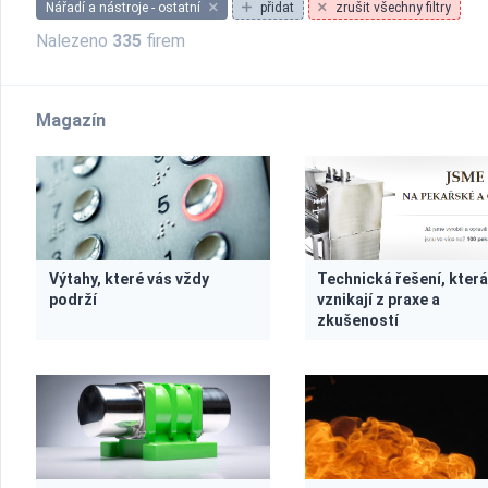
Nářadí a nástroje - ostatní
přidat
zrušit všechny filtry
Nalezeno
335
firem
Magazín
Výtahy, které vás vždy
Technická řešení, kter
podrží
vznikají z praxe a
zkušeností