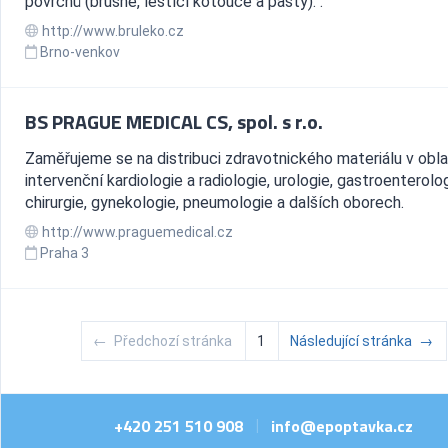
povrchů (brusné, leštící kotouče a pasty). .
http://www.bruleko.cz
Brno-venkov
BS PRAGUE MEDICAL CS, spol. s r.o.
Zaměřujeme se na distribuci zdravotnického materiálu v obl
intervenční kardiologie a radiologie, urologie, gastroenterolog
chirurgie, gynekologie, pneumologie a dalších oborech.
http://www.praguemedical.cz
Praha 3
←
Předchozí stránka
1
Následující stránka
→
+420 251 510 908
info@epoptavka.cz
|