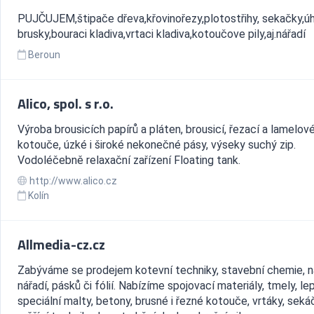
PUJČUJEM,štipače dřeva,křovinořezy,plotostřihy, sekačky,ú
brusky,bouraci kladiva,vrtaci kladiva,kotoučove pily,aj.nářadí
Beroun
Alico, spol. s r.o.
Výroba brousicích papírů a pláten, brousicí, řezací a lamelov
kotouče, úzké i široké nekonečné pásy, výseky suchý zip.
Vodoléčebně relaxační zařízení Floating tank.
http://www.alico.cz
Kolín
Allmedia-cz.cz
Zabýváme se prodejem kotevní techniky, stavební chemie, ná
nářadí, pásků či fólií. Nabízíme spojovací materiály, tmely, lep
speciální malty, betony, brusné i řezné kotouče, vrtáky, seká