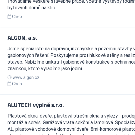
Provádííme veškeré stavebné práce, včetně výstavby rodinn
bytových domů na klíč.
Cheb
ALGON, a.s.
Jsme specialisté na dopravní, inženýrské a pozemní stavby
gabionových řešení. Poskytujeme protihlukové stěny a realiz
staveb. Nabízíme unikátní gabionové konstrukce s ochranno
známkou, které vyrábíme jako jediní.
www.algon.cz
Cheb
ALUTECH výplně s.r.o.
Plastová okna, dveře, plastová střešní okna a výlezy - prodej
montáž a servis. Garážová vrata sekční a lamelová. Speciali
AL, plastové vchodové domovní dveře. 8mi-komorové plast