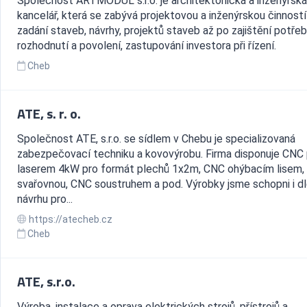
Společnost ARTMODUL s.r.o. je architektonická a inženýrská
kancelář, která se zabývá projektovou a inženýrskou činností
zadání staveb, návrhy, projektů staveb až po zajištění potře
rozhodnutí a povolení, zastupování investora při řízení.
Cheb
ATE, s. r. o.
Společnost ATE, s.r.o. se sídlem v Chebu je specializovaná
zabezpečovací techniku a kovovýrobu. Firma disponuje CNC 
laserem 4kW pro formát plechů 1x2m, CNC ohýbacím lisem,
svařovnou, CNC soustruhem a pod. Výrobky jsme schopni i d
návrhu pro...
https://atecheb.cz
Cheb
ATE, s.r.o.
Výroba, instalace a oprava elektrických strojů, přístrojů a