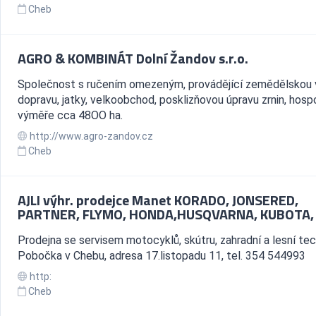
Cheb
AGRO & KOMBINÁT Dolní Žandov s.r.o.
Společnost s ručením omezeným, provádějící zemědělskou 
dopravu, jatky, velkoobchod, posklizňovou úpravu zrnin, hosp
výměře cca 48OO ha.
http://www.agro-zandov.cz
Cheb
AJLI výhr. prodejce Manet KORADO, JONSERED,
PARTNER, FLYMO, HONDA,HUSQVARNA, KUBOTA, 
Prodejna se servisem motocyklů, skútru, zahradní a lesní tec
Pobočka v Chebu, adresa 17.listopadu 11, tel. 354 544993
http:
Cheb