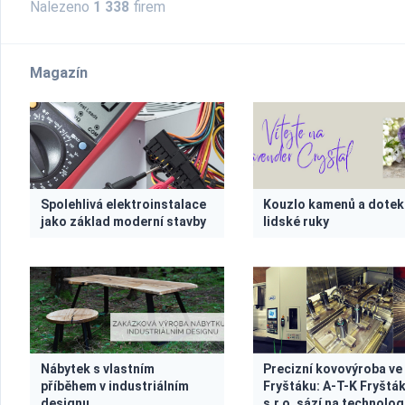
Nalezeno
1 338
firem
Magazín
Spolehlivá elektroinstalace
Kouzlo kamenů a dotek
jako základ moderní stavby
lidské ruky
Nábytek s vlastním
Precizní kovovýroba ve
příběhem v industriálním
Fryštáku: A-T-K Fryštá
designu
s.r.o. sází na technologi