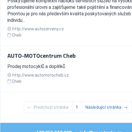
Poskytujeme komplexní nabídku servisních služeb na vysok
profesionální úrovni a zajišťujeme také pojištění a financování
Prioritou je pro nás především kvalita poskytovaných služeb
individu...
http://www.autocerveny.cz
Cheb
AUTO-MOTOcentrum Cheb
Prodej motocyklů a doplňků
http://www.automotocheb.cz
Cheb
←
Předchozí stránka
1
Následující stránka
→