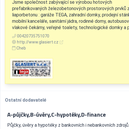
Jsme společnost zabývající se výrobou hotových
prefabrikovaných železobetonových prostorových prvků 
liaporbetonu : garáže TEGA, zahradní domky, prodejní stán
mobilní kanceláře, sanitární jádra, rodinné domy, autobuso
vlakové čekárny, veřejné toalety, technologické domky a 
00420735751070
http://www.glasiert.cz
Cheb
Ostatní dodavatelé
A-půjčky,B-úvěry,C-hypotéky,D-finance
Půjčky, úvěry a hypotéky z bankovních i nebankovních zdroj