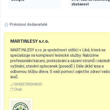
zkušenost
Prémioví dodavatelé
MARTINLESY s.r.o.
MARTINLESY s.r.o. je společnost sídlící v Libé, která se
specializuje na komplexní lesnické služby. Nabízíme
profesionální kácení, prořezávání a sázení stromů i násled
vyžínání, stavění oplocenek (posedů ) Dále úklid lesa a
odbornou těžbu dřeva. S naší pomocí zajistíte zdraví vaši
lesů.
00420730569655
Cheb