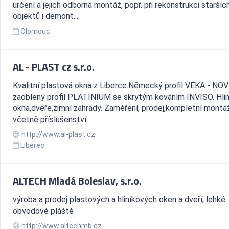
určení a jejich odborná montáž, popř. při rekonstrukci staršíc
objektů i demont...
Olomouc
AL - PLAST cz s.r.o.
Kvalitní plastová okna z Liberce.Německý profil VEKA - NO
zaoblený profil PLATINIUM se skrytým kováním INVISO. Hli
okna,dveře,zimní zahrady. Zaměření, prodej,kompletní montá
včetně příslušenství .
http://www.al-plast.cz
Liberec
ALTECH Mladá Boleslav, s.r.o.
výroba a prodej plastových a hliníkových oken a dveří, lehké
obvodové pláště
http://www.altechmb.cz