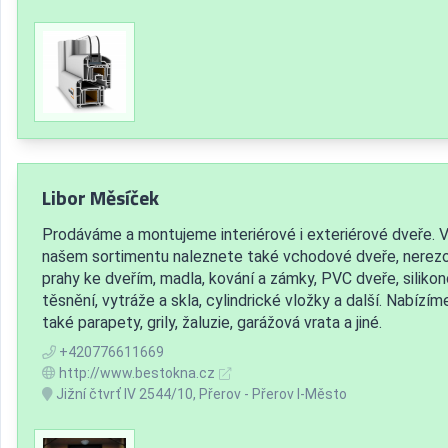
Libor Měsíček
Prodáváme a montujeme interiérové i exteriérové dveře. 
našem sortimentu naleznete také vchodové dveře, nerez
prahy ke dveřím, madla, kování a zámky, PVC dveře, siliko
těsnění, vytráže a skla, cylindrické vložky a další. Nabízím
také parapety, grily, žaluzie, garážová vrata a jiné.
+420776611669
http://www.bestokna.cz
Jižní čtvrť IV 2544/10, Přerov - Přerov I-Město