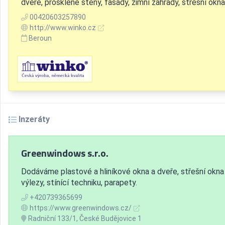
dveře, prosklené stěny, fasády, zimní zahrady, střešní okna
00420603257890
http://www.winko.cz
Beroun
Inzeráty
Greenwindows s.r.o.
Dodáváme plastové a hliníkové okna a dveře, střešní okna
výlezy, stínící techniku, parapety.
+420739365699
https://www.greenwindows.cz/
Radniční 133/1, České Budějovice 1