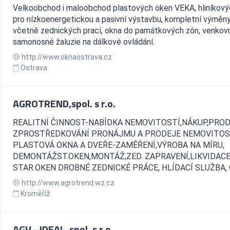
Velkoobchod i maloobchod plastových oken VEKA, hliníkov
pro nízkoenergetickou a pasivní výstavbu, kompletní výměn
včetně zednických prací, okna do památkových zón, venkov
samonosné žaluzie na dálkové ovládání.
http://www.oknaostrava.cz
Ostrava
AGROTREND,spol. s r.o.
REALITNÍ ČINNOST-NABÍDKA NEMOVITOSTÍ,NÁKUP,PROD
ZPROSTŘEDKOVÁNÍ PRONÁJMU A PRODEJE NEMOVITOS
PLASTOVÁ OKNA A DVEŘE-ZAMĚŘENÍ,VÝROBA NA MÍRU,
DEMONTÁŽST.OKEN,MONTÁŽ,ZED. ZAPRAVENÍ,LIKVIDAC
STAR.OKEN DROBNÉ ZEDNICKÉ PRÁCE, HLÍDACÍ SLUŽBA, O
http://www.agrotrend.wz.cz
Kroměříž
AGV - IDEAL, spol. s r.o.