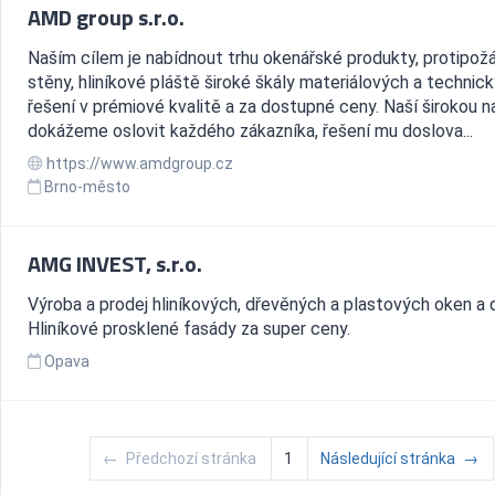
AMD group s.r.o.
Naším cílem je nabídnout trhu okenářské produkty, protipožá
stěny, hliníkové pláště široké škály materiálových a technic
řešení v prémiové kvalitě a za dostupné ceny. Naší širokou 
dokážeme oslovit každého zákazníka, řešení mu doslova...
https://www.amdgroup.cz
Brno-město
AMG INVEST, s.r.o.
Výroba a prodej hliníkových, dřevěných a plastových oken a d
Hliníkové prosklené fasády za super ceny.
Opava
←
Předchozí stránka
1
Následující stránka
→