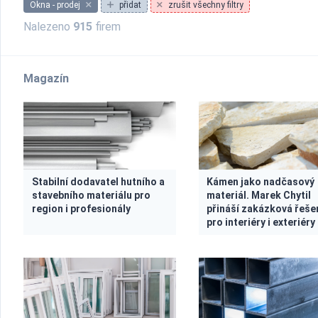
Okna - prodej
přidat
zrušit všechny filtry
Nalezeno
915
firem
Magazín
Stabilní dodavatel hutního a
Kámen jako nadčasový
stavebního materiálu pro
materiál. Marek Chytil
region i profesionály
přináší zakázková řeše
pro interiéry i exteriéry