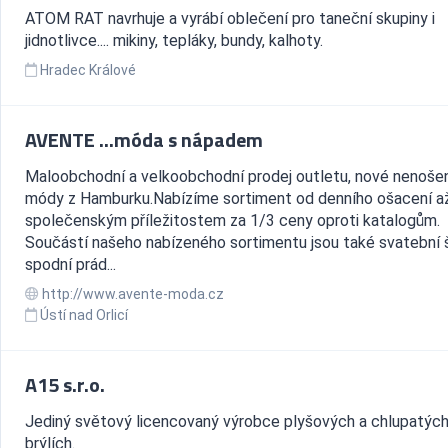
ATOM RAT navrhuje a vyrábí oblečení pro taneční skupiny i
jidnotlivce.... mikiny, tepláky, bundy, kalhoty.
Hradec Králové
AVENTE ...móda s nápadem
Maloobchodní a velkoobchodní prodej outletu, nové nenoše
módy z Hamburku.Nabízíme sortiment od denního ošacení a
společenským příležitostem za 1/3 ceny oproti katalogům.
Součástí našeho nabízeného sortimentu jsou také svatební š
spodní prád...
http://www.avente-moda.cz
Ústí nad Orlicí
A15 s.r.o.
Jediný světový licencovaný výrobce plyšových a chlupatýc
brýlích.