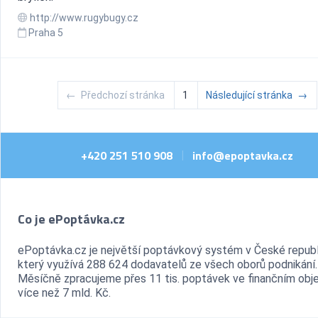
http://www.rugybugy.cz
Praha 5
←
Předchozí stránka
1
Následující stránka
→
+420 251 510 908
info@epoptavka.cz
|
Co je ePoptávka.cz
ePoptávka.cz je největší poptávkový systém v České republ
který využívá 288 624 dodavatelů ze všech oborů podnikání.
Měsíčně zpracujeme přes 11 tis. poptávek ve finančním ob
více než 7 mld. Kč.