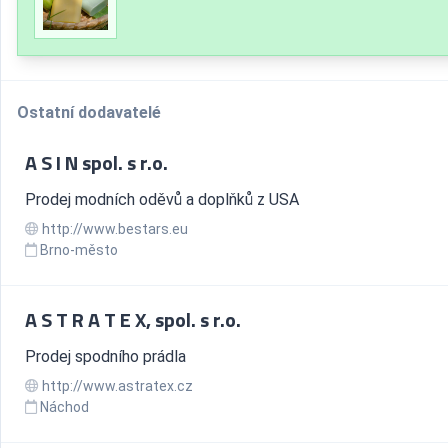
Ostatní dodavatelé
A S I N spol. s r.o.
Prodej modních oděvů a doplňků z USA
http://www.bestars.eu
Brno-město
A S T R A T E X, spol. s r.o.
Prodej spodního prádla
http://www.astratex.cz
Náchod