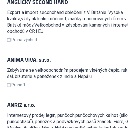
ANGLICKÝ SECOND HAND
Export a import secondhand oblečení z V. Británie. Vysoká
kvalita,vždy aktuální módnost,značky renomovaných firem v
Britské módy.Velkoobchod = zásobování kamených i interne
obchodů v ČR i EU.
Praha-východ
ANIMA VIVA, s.r.o.
Zabýváme se velkoobchodním prodejem vlněných čepic, ruka
šál, bižuterie a peněženek z Indie a Nepálu.
Praha 1
ANRIZ s.r.o.
Internetový prodej legín, punčoch,punčochových kalhot (silo
punčocháčů), ponožek a podvazkových pásů značek: Fiore, G
Marilyn, BasBleu, Mona. Nabízíme velký výběr kalhotek, pod