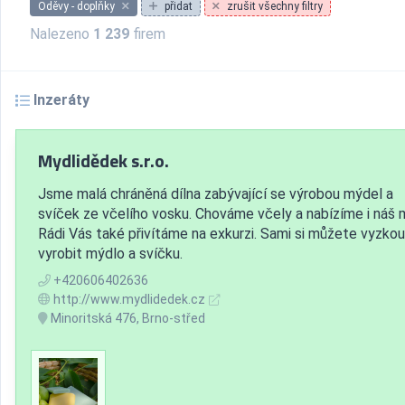
Oděvy - doplňky
přidat
zrušit všechny filtry
Nalezeno
1 239
firem
Inzeráty
Mydlidědek s.r.o.
Jsme malá chráněná dílna zabývající se výrobou mýdel a
svíček ze včelího vosku. Chováme včely a nabízíme i náš 
Rádi Vás také přivítáme na exkurzi. Sami si můžete vyzko
vyrobit mýdlo a svíčku.
+420606402636
http://www.mydlidedek.cz
Minoritská 476, Brno-střed