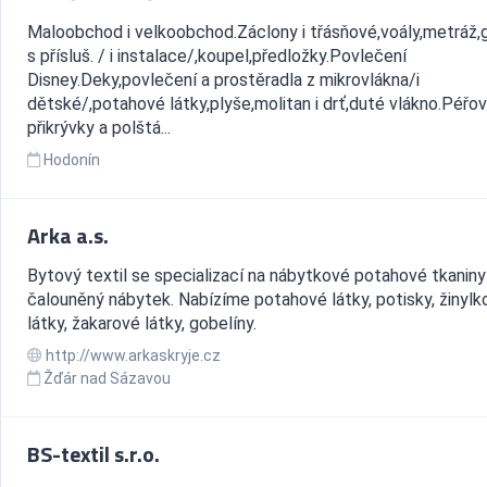
Maloobchod i velkoobchod.Záclony i třásňové,voály,metráž,
s přísluš. / i instalace/,koupel,předložky.Povlečení
Disney.Deky,povlečení a prostěradla z mikrovlákna/i
dětské/,potahové látky,plyše,molitan i drť,duté vlákno.Péřo
přikrývky a polštá...
Hodonín
Arka a.s.
Bytový textil se specializací na nábytkové potahové tkaniny
čalouněný nábytek. Nabízíme potahové látky, potisky, žinylk
látky, žakarové látky, gobelíny.
http://www.arkaskryje.cz
Žďár nad Sázavou
BS-textil s.r.o.