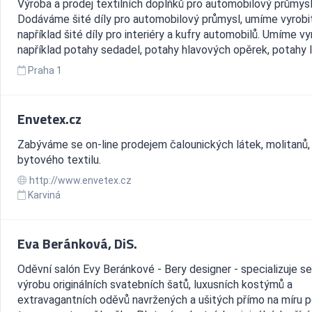
Výroba a prodej textilních doplňků pro automobilový průmysl
Dodáváme šité díly pro automobilový průmysl, umíme vyrobi
například šité díly pro interiéry a kufry automobilů. Umíme vy
například potahy sedadel, potahy hlavových opěrek, potahy lo
Praha 1
Envetex.cz
Zabýváme se on-line prodejem čalounických látek, molitanů,
bytového textilu.
http://www.envetex.cz
Karviná
Eva Beránková, DiS.
Oděvní salón Evy Beránkové - Bery designer - specializuje se
výrobu originálních svatebních šatů, luxusních kostýmů a
extravagantních oděvů navržených a ušitých přímo na míru 