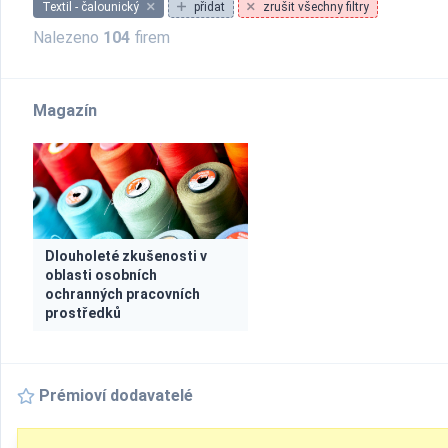
Textil - čalounický
přidat
zrušit všechny filtry
Nalezeno
104
firem
Magazín
Dlouholeté zkušenosti v
oblasti osobních
ochranných pracovních
prostředků
Prémioví dodavatelé