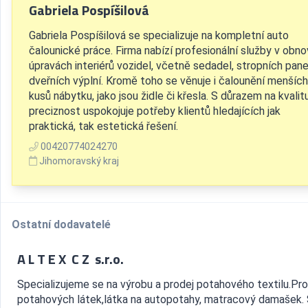
Gabriela Pospíšilová
Gabriela Pospíšilová se specializuje na kompletní auto
čalounické práce. Firma nabízí profesionální služby v obno
úpravách interiérů vozidel, včetně sedadel, stropních pane
dveřních výplní. Kromě toho se věnuje i čalounění menších
kusů nábytku, jako jsou židle či křesla. S důrazem na kvalit
preciznost uspokojuje potřeby klientů hledajících jak
praktická, tak estetická řešení.
00420774024270
Jihomoravský kraj
Ostatní dodavatelé
A L T E X C Z s.r.o.
Specializujeme se na výrobu a prodej potahového textilu.Pro
potahových látek,látka na autopotahy, matracový damašek. 