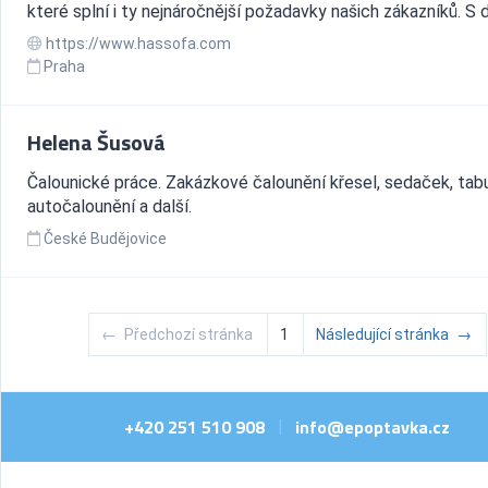
které splní i ty nejnáročnější požadavky našich zákazníků. S dů
https://www.hassofa.com
Praha
Helena Šusová
Čalounické práce. Zakázkové čalounění křesel, sedaček, tab
autočalounění a další.
České Budějovice
←
Předchozí stránka
1
Následující stránka
→
+420 251 510 908
info@epoptavka.cz
|