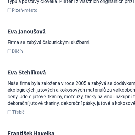
typu a postavy člověka. Pletení z vlastních originálních přízí. 
Plzeň-město
Eva Janoušová
Firma se zabývá čalounickými službami.
Děčín
Eva Stehlíková
Naše firma byla založena v roce 2005 a zabývá se dodávkam
ekologických jutových a kokosových materiálů za velkoobc
ceny. Jde o jutové tkaniny, motouzy, tašky na víno i nákupní t
dekorační jutové tkaniny, dekorační pásky, jutové a kokosové.
Třebíč
František Havelka