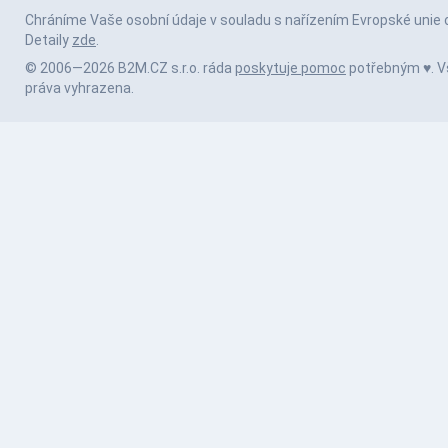
Chráníme Vaše osobní údaje v souladu s nařízením Evropské unie 
Detaily
zde
.
© 2006—2026 B2M.CZ s.r.o. ráda
poskytuje pomoc
potřebným ♥️. 
práva vyhrazena.