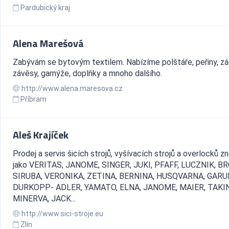
Pardubický kraj
Alena Marešová
Zabývám se bytovým textilem. Nabízíme polštáře, peřiny, zá
závěsy, garnýže, doplňky a mnoho dalšího.
http://www.alena.maresova.cz
Příbram
Aleš Krajíček
Prodej a servis šicích strojů, vyšívacích strojů a overlocků z
jako VERITAS, JANOME, SINGER, JUKI, PFAFF, LUCZNIK, B
SIRUBA, VERONIKA, ZETINA, BERNINA, HUSQVARNA, GARU
DURKOPP- ADLER, YAMATO, ELNA, JANOME, MAIER, TAKI
MINERVA, JACK...
http://www.sici-stroje.eu
Zlín