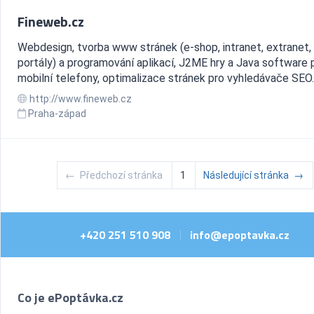
Fineweb.cz
Webdesign, tvorba www stránek (e-shop, intranet, extranet,
portály) a programování aplikací, J2ME hry a Java software 
mobilní telefony, optimalizace stránek pro vyhledávače SEO.
http://www.fineweb.cz
Praha-západ
←
Předchozí stránka
1
Následující stránka
→
+420 251 510 908
info@epoptavka.cz
|
Co je ePoptávka.cz