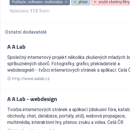
Počítače - software - multimédia
přidat
zrušit všechny filtry
Nalezeno
113
firem
Ostatní dodavatelé
A A Lab
Společný internetový projekt několika zkušených mladých li
spříbuzněných oborů. Fotografky, grafici, překladatelé a
webdesignéři - tvůrci internetových stránek a aplikací. Celá 
http://www.aalab.cz
A A Lab - webdesign
Tvorba internetových stránek a aplikací (diskusní fóra, katal
obchody, chat, databáze, portály, atd), webová propagace,
multimédia, interaktivní hry, přenos zvuku a videa. Celá ČR.