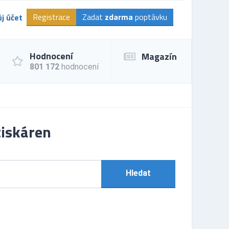
Registrace
Zadat
zdarma
poptávku
j účet
Hodnocení
Magazín
801 172
hodnocení
tiskáren
Hledat