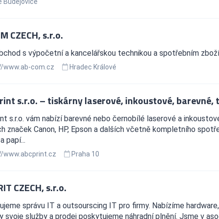
 Budějovice
M CZECH, s.r.o.
chod s výpočetní a kancelářskou technikou a spotřebním zboží p
//www.ab-com.cz
Hradec Králové
int s.r.o. – tiskárny laserové, inkoustové, barevné,
nt s.r.o. vám nabízí barevné nebo černobílé laserové a inkoustové
 značek Canon, HP, Epson a dalších včetně kompletního spotřebn
 papí...
//www.abcprint.cz
Praha 10
IT CZECH, s.r.o.
jeme správu IT a outsourscing IT pro firmy. Nabízíme hardware,
 svoje služby a prodej poskytujeme náhradní plnění. Jsme v aso