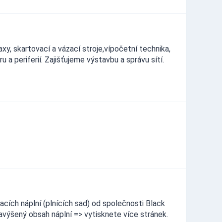
axy, skartovací a vázací stroje,vípočetní technika,
a periferií. Zajišťujeme výstavbu a správu sítí.
acích náplní (plnících sad) od společnosti Black
avýšený obsah náplní => vytisknete více stránek.