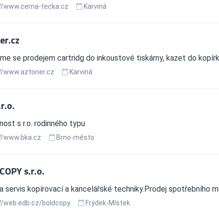
//www.cerna-tecka.cz
Karviná
er.cz
e se prodejem cartridg do inkoustové tiskárny, kazet do kopírky
//www.aztoner.cz
Karviná
r.o.
ost s r.o. rodinného typu
//www.bka.cz
Brno-město
COPY s.r.o.
a servis kopírovací a kancelářské techniky.Prodej spotřebního ma
//web.edb.cz/boldcopy
Frýdek-Místek