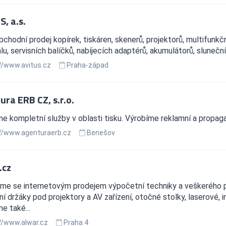
, a.s.
chodní prodej kopírek, tiskáren, skenerů, projektorů, multifunkčn
lu, servisních balíčků, nabíjecích adaptérů, akumulátorů, sluneční
//www.avitus.cz
Praha-západ
ura ERB CZ, s.r.o.
e kompletní služby v oblasti tisku. Výrobíme reklamní a propag
//www.agenturaerb.cz
Benešov
.cz
me se internetovým prodejem výpočetní techniky a veškerého př
ní držáky pod projektory a AV zařízení, otočné stolky, laserové, i
e také...
//www.alwar.cz
Praha 4