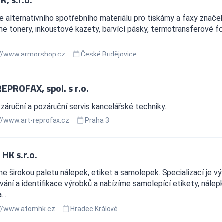
e alternativního spotřebního materiálu pro tiskárny a faxy z
e tonery, inkoustové kazety, barvící pásky, termotransferové fo
//www.armorshop.cz
České Budějovice
EPROFAX, spol. s r.o.
 záruční a pozáruční servis kancelářské techniky.
//www.art-reprofax.cz
Praha 3
HK s.r.o.
e širokou paletu nálepek, etiket a samolepek. Specializací je vý
ání a identifikace výrobků a nabízíme samolepící etikety, nálepk
...
//www.atomhk.cz
Hradec Králové