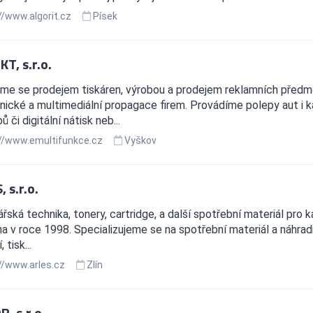
//www.algorit.cz
Písek
T, s.r.o.
me se prodejem tiskáren, výrobou a prodejem reklamních předm
nické a multimediální propagace firem. Provádíme polepy aut i k
 či digitální nátisk neb...
//www.emultifunkce.cz
Vyškov
 s.r.o.
řská technika, tonery, cartridge, a další spotřební materiál pro k
a v roce 1998. Specializujeme se na spotřební materiál a náhradn
 tisk...
//www.arles.cz
Zlín
, s.r.o.