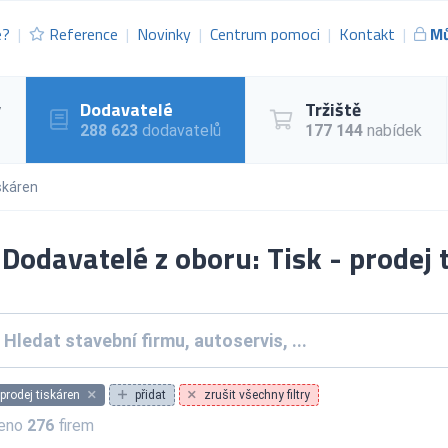
e?
Reference
Novinky
Centrum pomoci
Kontakt
Mů
y
Dodavatelé
Tržiště
288 623
dodavatelů
177 144
nabídek
iskáren
Dodavatelé z oboru: Tisk - prodej 
 prodej tiskáren
přidat
zrušit všechny filtry
zeno
276
firem