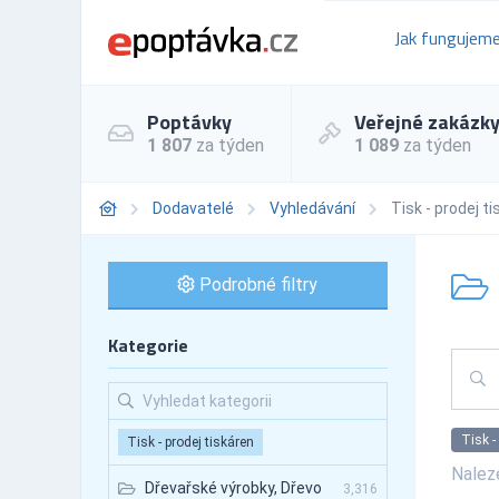
Jak fungujem
Poptávky
Veřejné zakázk
1 807
za týden
1 089
za týden
Dodavatelé
Vyhledávání
Tisk - prodej t
Podrobné filtry
Kategorie
Tisk -
Tisk - prodej tiskáren
Nale
Dřevařské výrobky, Dřevo
3,316