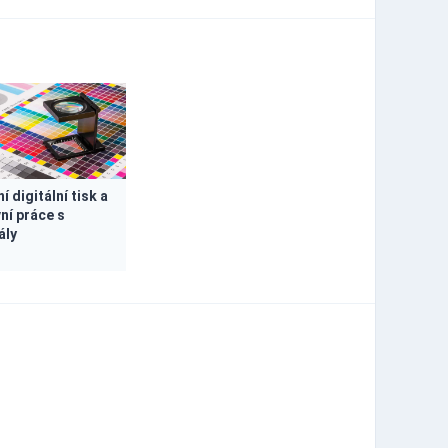
í digitální tisk a
ní práce s
ály