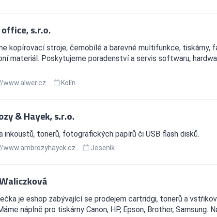
office, s.r.o.
e kopírovací stroje, černobílé a barevné multifunkce, tiskárny, f
ní materiál. Poskytujeme poradenství a servis softwaru, hardwaru 
//www.alwer.cz
Kolín
zy & Hayek, s.r.o.
 inkoustů, tonerů, fotografických papírů či USB flash disků.
//www.ambrozyhayek.cz
Jeseník
Waliczková
ečka je eshop zabývající se prodejem cartridgi, tonerů a vstřikov
Máme náplně pro tiskárny Canon, HP, Epson, Brother, Samsung. N