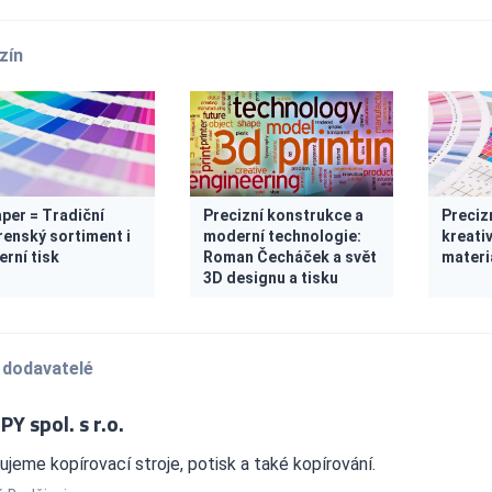
zín
aper = Tradiční
Precizní konstrukce a
Precizn
renský sortiment i
moderní technologie:
kreativ
rní tisk
Roman Čecháček a svět
materi
3D designu a tisku
 dodavatelé
PY spol. s r.o.
jeme kopírovací stroje, potisk a také kopírování.