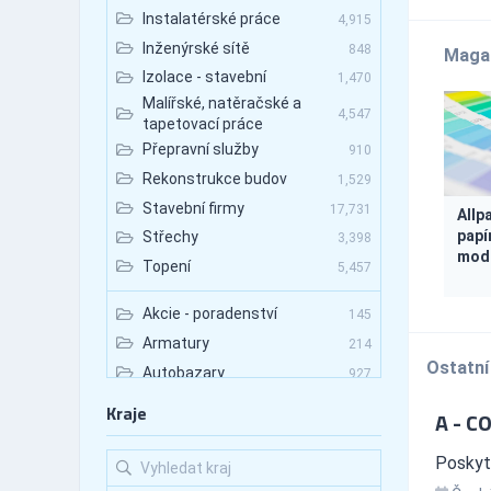
Instalatérské práce
4,915
Inženýrské sítě
848
Maga
Izolace - stavební
1,470
Malířské, natěračské a
4,547
tapetovací práce
Přepravní služby
910
Rekonstrukce budov
1,529
Stavební firmy
17,731
Allp
papí
Střechy
3,398
mode
Topení
5,457
Akcie - poradenství
145
Armatury
214
Ostatní
Autobazary
927
Autobazary - nákladní vozy
89
Kraje
A - CO
Autobazary - osobní vozy
531
Autobazary - užitkové vozy
Poskytu
133
Autobusová doprava
672