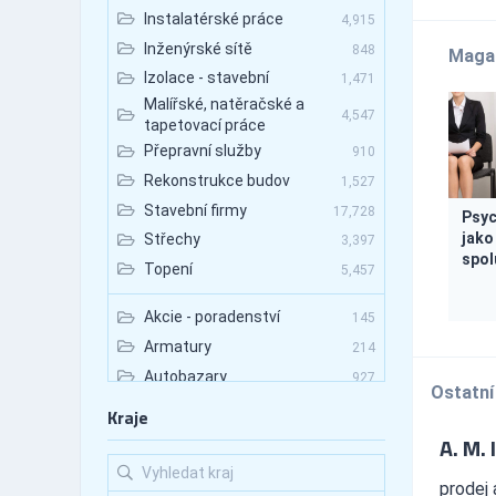
Instalatérské práce
4,915
Inženýrské sítě
848
Maga
Izolace - stavební
1,471
Malířské, natěračské a
4,547
tapetovací práce
Přepravní služby
910
Rekonstrukce budov
1,527
Stavební firmy
17,728
Psyc
jako
Střechy
3,397
spol
Topení
5,457
Akcie - poradenství
145
Armatury
214
Autobazary
927
Ostatní
Autobazary - nákladní vozy
89
Kraje
Autobazary - osobní vozy
531
A. M. 
Autobazary - užitkové vozy
133
prodej 
Autobusová doprava
672