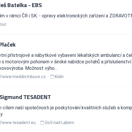
leš Batelka - EBS
ím v rámci ČR i SK: - opravy elektronických zařízení a ZDRAV
ouc
 Plaček
ní přístrojové a nábytkové vybavení lékařských ambulancí a če
 i s motorovým pohonem v široké nabídce potahů a příslušenstv
kovovýroba. Možnost výho...
//www.meddistribuce.cz
Kolín
 Sigmund TESADENT
 cílem naší společnosti je poskytování kvalitních služeb a komp
y.
//www.tesadent.eu
Ústí nad Labem