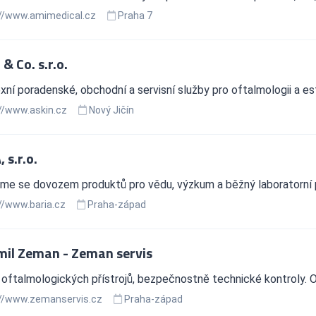
//www.amimedical.cz
Praha 7
& Co. s.r.o.
ní poradenské, obchodní a servisní služby pro oftalmologii a es
//www.askin.cz
Nový Jičín
 s.r.o.
me se dovozem produktů pro vědu, výzkum a běžný laboratorní 
//www.baria.cz
Praha-západ
il Zeman - Zeman servis
oftalmologických přístrojů, bezpečnostně technické kontroly. O
//www.zemanservis.cz
Praha-západ