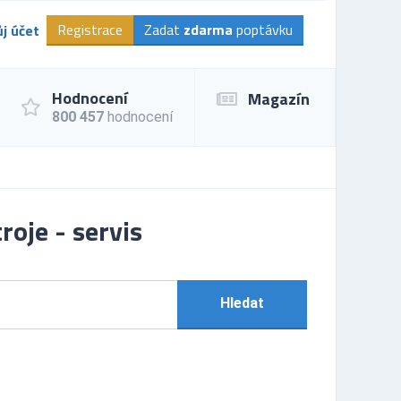
Registrace
Zadat
zdarma
poptávku
j účet
Hodnocení
Magazín
800 457
hodnocení
roje - servis
Hledat