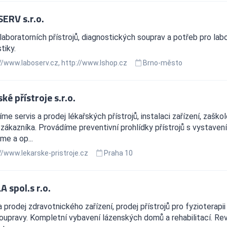
ERV s.r.o.
laboratorních přístrojů, diagnostických souprav a potřeb pro labo
tiky.
//www.laboserv.cz, http://www.lshop.cz
Brno-město
ké přístroje s.r.o.
me servis a prodej lékařských přístrojů, instalaci zařízení, zaško
zákazníka. Provádíme preventivní prohlídky přístrojů s vystavení
e a op...
//www.lekarske-pristroje.cz
Praha 10
 spol.s r.o.
a prodej zdravotnického zařízení, prodej přístrojů pro fyzioterapii
oupravy. Kompletní vybavení lázenských domů a rehabilitací. Revi