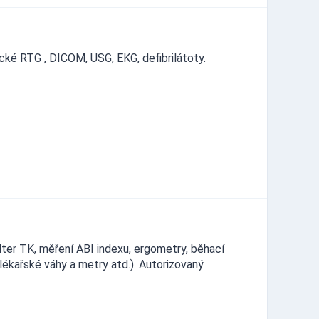
ké RTG , DICOM, USG, EKG, defibrilátoty.
lter TK, měření ABI indexu, ergometry, běhací
lékařské váhy a metry atd.). Autorizovaný