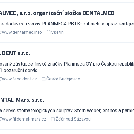
LMED, s.r.o. organizační složka DENTALMED
me dodávky a servis PLANMECA,PBTK- zubních souprav, rentgen
//www.dentalmed.info
Vsetín
 DENT s.r.o.
zovaný zástupce finské značky Planmeca OY pro Českou republik
 i pozáruční servis.
//www.fencldent.cz
České Budějovice
ENTAL-Mars, s.r.o.
a servis stomatologických souprav Stern Weber, Anthos a parní
//www.filidental-mars.cz
Žďár nad Sázavou