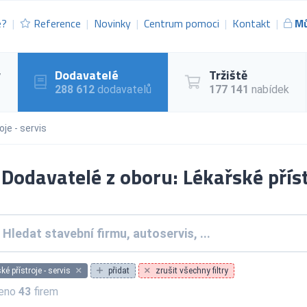
e?
Reference
Novinky
Centrum pomoci
Kontakt
Mů
y
Dodavatelé
Tržiště
288 612
dodavatelů
177 141
nabídek
oje - servis
Dodavatelé z oboru: Lékařské příst
ké přístroje - servis
přidat
zrušit všechny filtry
zeno
43
firem