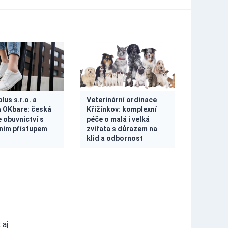
us s.r.o. a
Veterinární ordinace
 OKbare: česká
Křižínkov: komplexní
 obuvnictví s
péče o malá i velká
ním přístupem
zvířata s důrazem na
klid a odbornost
aj.