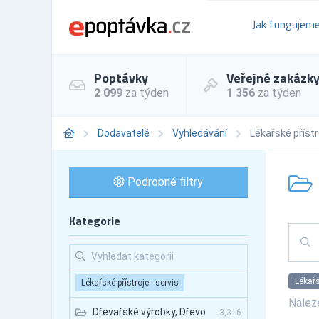
Jak fungujem
Poptávky
Veřejné zakázk
2 099
za týden
1 356
za týden
Dodavatelé
Vyhledávání
Lékařské přístr
Podrobné filtry
Kategorie
Lékařs
Lékařské přístroje - servis
Nale
Dřevařské výrobky, Dřevo
3,316