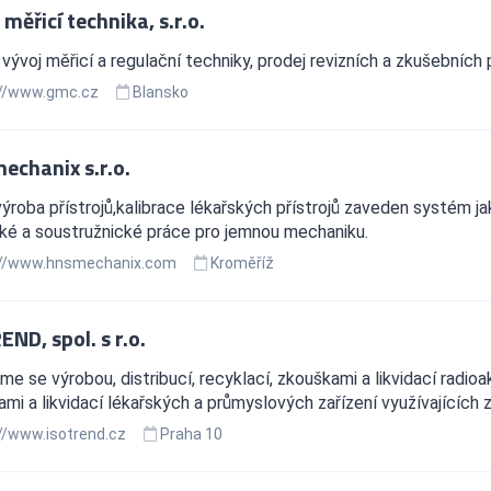
měřicí technika, s.r.o.
 vývoj měřicí a regulační techniky, prodej revizních a zkušebních p
//www.gmc.cz
Blansko
echanix s.r.o.
výroba přístrojů,kalibrace lékařských přístrojů zaveden systém 
ké a soustružnické práce pro jemnou mechaniku.
://www.hnsmechanix.com
Kroměříž
ND, spol. s r.o.
e se výrobou, distribucí, recyklací, zkouškami a likvidací radioak
mi a likvidací lékařských a průmyslových zařízení využívajících zdr
//www.isotrend.cz
Praha 10