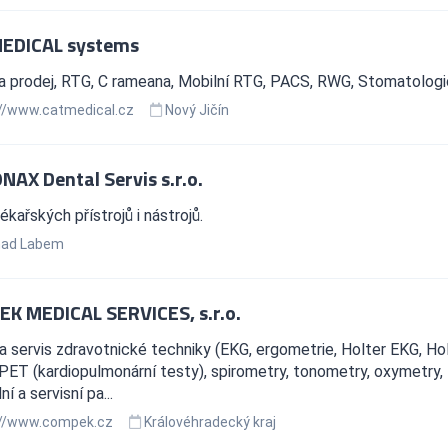
EDICAL systems
 prodej, RTG, C rameana, Mobilní RTG, PACS, RWG, Stomatologic
//www.catmedical.cz
Nový Jičín
NAX Dental Servis s.r.o.
lékařských přístrojů i nástrojů.
nad Labem
K MEDICAL SERVICES, s.r.o.
a servis zdravotnické techniky (EKG, ergometrie, Holter EKG, Ho
PET (kardiopulmonární testy), spirometry, tonometry, oxymetry, 
í a servisní pa...
//www.compek.cz
Královéhradecký kraj