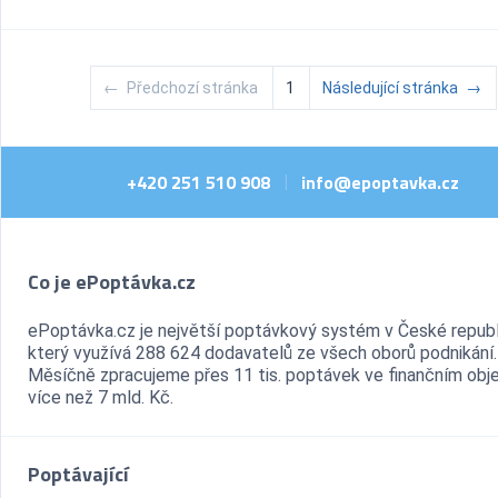
←
Předchozí stránka
1
Následující stránka
→
+420 251 510 908
info@epoptavka.cz
|
Co je ePoptávka.cz
ePoptávka.cz je největší poptávkový systém v České republ
který využívá 288 624 dodavatelů ze všech oborů podnikání.
Měsíčně zpracujeme přes 11 tis. poptávek ve finančním ob
více než 7 mld. Kč.
Poptávající