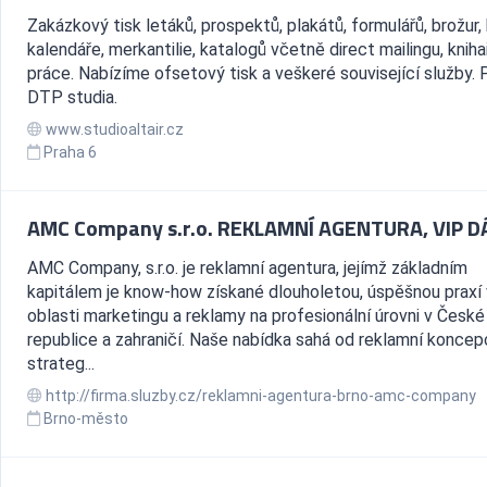
Zakázkový tisk letáků, prospektů, plakátů, formulářů, brožur, 
kalendáře, merkantilie, katalogů včetně direct mailingu, knih
práce. Nabízíme ofsetový tisk a veškeré související služby.
DTP studia.
www.studioaltair.cz
Praha 6
AMC Company s.r.o. REKLAMNÍ AGENTURA, VIP 
AMC Company, s.r.o. je reklamní agentura, jejímž základním
kapitálem je know-how získané dlouholetou, úspěšnou praxí 
oblasti marketingu a reklamy na profesionální úrovni v České
republice a zahraničí. Naše nabídka sahá od reklamní koncep
strateg...
http://firma.sluzby.cz/reklamni-agentura-brno-amc-company
Brno-město