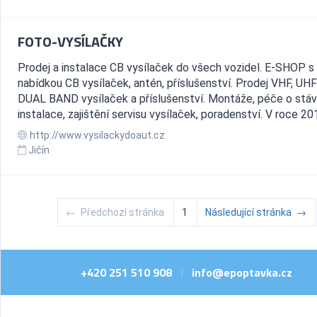
FOTO-VYSÍLAČKY
Prodej a instalace CB vysílaček do všech vozidel. E-SHOP s
nabídkou CB vysílaček, antén, příslušenství. Prodej VHF, UHF
DUAL BAND vysílaček a příslušenství. Montáže, péče o stáva
instalace, zajištění servisu vysílaček, poradenství. V roce 201
http://www.vysilackydoaut.cz
Jičín
←
Předchozí stránka
1
Následující stránka
→
+420 251 510 908
info@epoptavka.cz
|