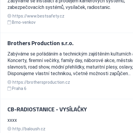
Zabýváme se instalací a prodejem kamerových systémů,
zabezpečovacích systémů, vysílaček, radiostanic.
https://www.bestsafety.cz
Brno-venkov
Brothers Production s.r.o.
Zabýváme se pořádáním a technickým zajištěním kulturních a
Koncerty, firemní večírky, family day, náborové akce, městsk
slavnosti, road show, módní přehlídky, maturitní plesy, oslavy
Disponujeme vlastní technikou, včetně možnosti zapůjčen...
https://brothersproduction.cz
Praha 6
CB-RADIOSTANICE - VYSÍLAČKY
xxxx
http://baloush.cz