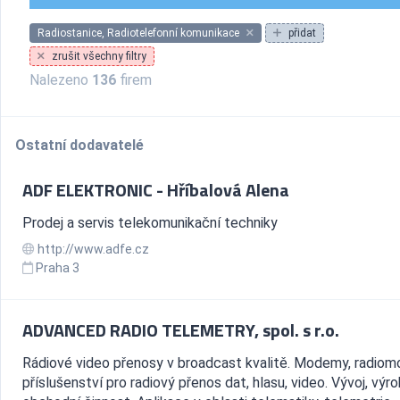
Radiostanice, Radiotelefonní komunikace
přidat
zrušit všechny filtry
Nalezeno
136
firem
Ostatní dodavatelé
ADF ELEKTRONIC - Hříbalová Alena
Prodej a servis telekomunikační techniky
http://www.adfe.cz
Praha 3
ADVANCED RADIO TELEMETRY, spol. s r.o.
Rádiové video přenosy v broadcast kvalitě. Modemy, radiomo
příslušenství pro radiový přenos dat, hlasu, video. Vývoj, výro