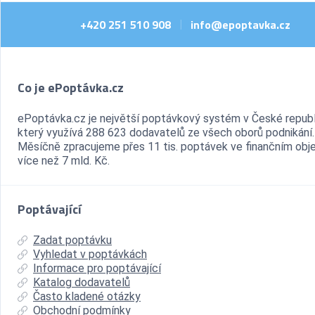
+420 251 510 908
info@epoptavka.cz
|
Co je ePoptávka.cz
ePoptávka.cz je největší poptávkový systém v České republ
který využívá 288 623 dodavatelů ze všech oborů podnikání.
Měsíčně zpracujeme přes 11 tis. poptávek ve finančním ob
více než 7 mld. Kč.
Poptávající
Zadat poptávku
Vyhledat v poptávkách
Informace pro poptávající
Katalog dodavatelů
Často kladené otázky
Obchodní podmínky