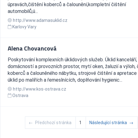
úpravách,čištění koberců a čalounění,kompletní čištění
automobilů,ú...
http://www.adamasuklid.cz
Karlovy Vary
Alena Chovancová
Poskytování komplexních úklidových služeb. Úklid kanceláří,
domácností a provozních prostor, mytí oken, žaluzií a výloh, 
koberců a čalouněného nábytku, strojové čištění a apretace 
úklid po malířích a řemeslnících, doplňování hygienic...
http://www.kos-ostrava.cz
Ostrava
←
Předchozí stránka
1
Následující stránka
→