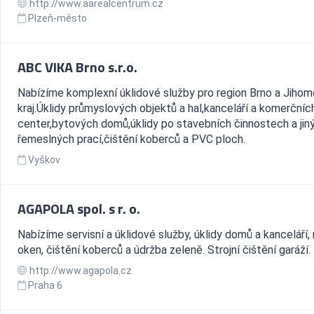
http://www.aarealcentrum.cz
Plzeň-město
ABC VIKA Brno s.r.o.
Nabízíme komplexní úklidové služby pro region Brno a Jiho
kraj.Úklidy průmyslových objektů a hal,kanceláří a komerčníc
center,bytových domů,úklidy po stavebních činnostech a jin
řemeslných prací,čištění koberců a PVC ploch.
Vyškov
AGAPOLA spol. s r. o.
Nabízíme servisní a úklidové služby, úklidy domů a kanceláří,
oken, čištění koberců a údržba zeleně. Strojní čištění garáží.
http://www.agapola.cz
Praha 6