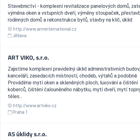
Stavebnictví - komplexní revitalizace panelových domů, zate
výměna oken a vstupních dveří, výměny stoupaček, přestav
rodinných domů a rekonstrukce bytů, stavby na klíč, úklid
http://www.arminternational.cz
Jihlava
ART VIKO, s.r.o.
Zajistíme komplexní pravidelný úklid administrativních budov
kanceláří, zasedacích místností, chodeb, výtahů a podobně.
Provádíme mytí oken a skleněných ploch, luxování a čištění
koberců, čištění čalouněného nábytku, mytí dveří, mytí topn
těles...
http://www.artviko.cz
Praha 1
AS úklidy s.r.o.