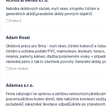
Nabídka úklidových služeb, mytí oken, strojního čištění a
generálních úklidů,pravidelné úklidy pevných objektů.
Praha 3
Adam Rossi
Úklidové práce pro firmy - mytí oken, čištění koberců a čalou
čištění a ochrana podlah/PVC, marmoleum, linoleum, teraco,
mramor, parkety, kámen, dlažba/polymerními vosky + případ
následná péče o takto ošetřené povrchy. Generální úklidy, pos
Brno-venkov
Adamas s.r.o.
Firma zabývající se správou a údržbou nemovitostí,úklidovým
pracemi,údržbou kolem domů, dále nabízíme komlexní služby
požadavků zakazníka( likvidace odpadů,úklidy po stavebních