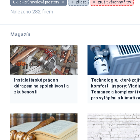
Úklid - průmyslové prostory
přidat
zrušit všechny filtry
Nalezeno
282
firem
Magazín
Instalatérské práce s
Technologie, které zaji
důrazem na spolehlivost a
komfort i úspory: Vladi
zkušenosti
Tomanec a komplexní ř
pro vytápění a klimatiz