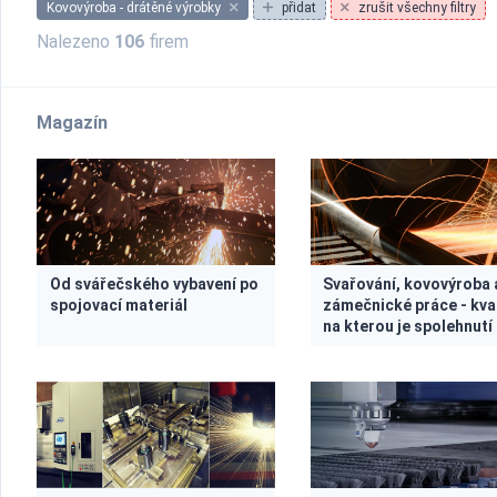
Kovovýroba - drátěné výrobky
přidat
zrušit všechny filtry
Nalezeno
106
firem
Magazín
Od svářečského vybavení po
Svařování, kovovýroba 
spojovací materiál
zámečnické práce - kval
na kterou je spolehnutí