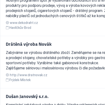
Nosným programem spol. je vybavování obchodních sítí a ře
produkty pro podporu prodeje, vývoj a výroba kovových rekla
prodejních stojanů, cigaretových stojanů - drátěný program. 
nabídky plastů od jednoduchých cenových štítků až ke komp.
www.dekodraht.cz
Havlíčkův Brod
Drátěná výroba Novák
Zabýváme se výrobou drátěného zboží. Zaměřujeme se na r
a prodejní stojany, chovatelské potřeby a výrobky pro gastro
sportovní potřeby. Vyrábíme také gabionové konstrukce.
Zajišťujeme sériovou i malosériovou výrobou či dle požadavku
http://www.dratnovak.cz
Frýdek-Místek
Dušan Janovský s.r.o.
Kompletní zakázková výroba z drátu. Výroba reklamních stoj