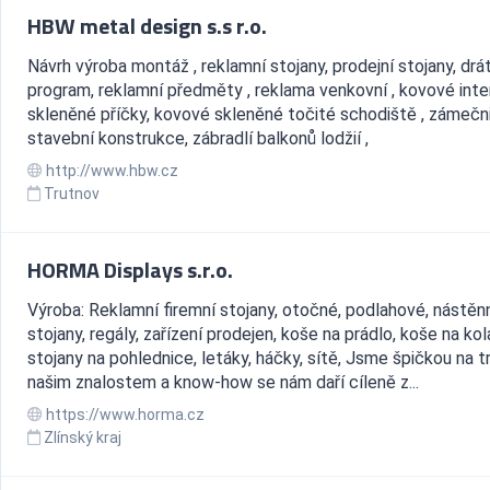
HBW metal design s.s r.o.
Návrh výroba montáž , reklamní stojany, prodejní stojany, drá
program, reklamní předměty , reklama venkovní , kovové inter
skleněné příčky, kovové skleněné točité schodiště , zámečn
stavební konstrukce, zábradlí balkonů lodžií ,
http://www.hbw.cz
Trutnov
HORMA Displays s.r.o.
Výroba: Reklamní firemní stojany, otočné, podlahové, nástěn
stojany, regály, zařízení prodejen, koše na prádlo, koše na kol
stojany na pohlednice, letáky, háčky, sítě, Jsme špičkou na t
našim znalostem a know-how se nám daří cíleně z...
https://www.horma.cz
Zlínský kraj