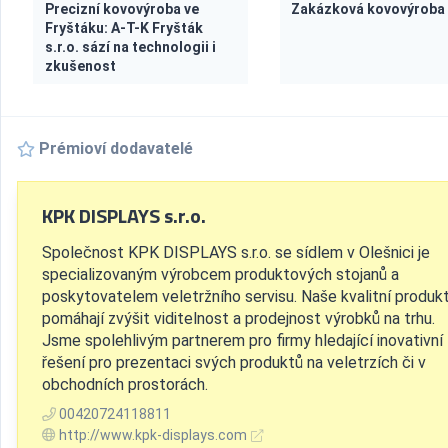
Precizní kovovýroba ve
Zakázková kovovýroba
Fryštáku: A-T-K Fryšták
s.r.o. sází na technologii i
zkušenost
Prémioví dodavatelé
KPK DISPLAYS s.r.o.
Společnost KPK DISPLAYS s.r.o. se sídlem v Olešnici je
specializovaným výrobcem produktových stojanů a
poskytovatelem veletržního servisu. Naše kvalitní produk
pomáhají zvýšit viditelnost a prodejnost výrobků na trhu.
Jsme spolehlivým partnerem pro firmy hledající inovativní
řešení pro prezentaci svých produktů na veletrzích či v
obchodních prostorách.
00420724118811
http://www.kpk-displays.com