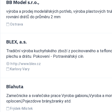
BB Model s.r.o.,
výroba a prodej modelářských potřeb, výroba plastových tru
rovnání drátů do průměru 2 mm
Ostrava
BLEX, a.s.
Tradiční výroba kuchyňského zboží z pocínovaného a teflon
plechu a drátu. Pokovení - Potravinářský cín.
http://www.blex.cz
Karlovy Vary
Blahuta
Zamečnicke a svařečske prace.Vyroba gabionu,Vyroba a mo
oplocení,Pojezdove brány,branky atd.
Frýdek-Místek