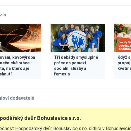
zín
ování, kovovýroba
Tři dekády smysluplné
Když s
mečnické práce -
práce na pomezí
propoj
ta, na kterou je
sociální služby a
květin
ehnutí
řemesla
ioví dodavatelé
podářský dvůr Bohuslavice s.r.o.
ečnost Hospodářský dvůr Bohuslavice s.r.o. sídlící v Bohuslavic