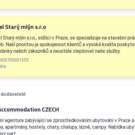
l Starý mlýn s.r.o
 Starý mlýn s.r.o., sídlící v Praze, se specializuje na stavební p
eb. Naší prioritou je spokojenost klientů a vysoká kvalita posky
davky našich zákazníků a neustále zlepšovat naše služby.
420705601555
aha
 dodavatelé
 Accommodation CZECH
í agentura zabývající se zprostředkováním ubytování v Praze a 
y, apartmány, hostely, chaty, chalupy, lázně, campy. Nabídka ub
vý part...