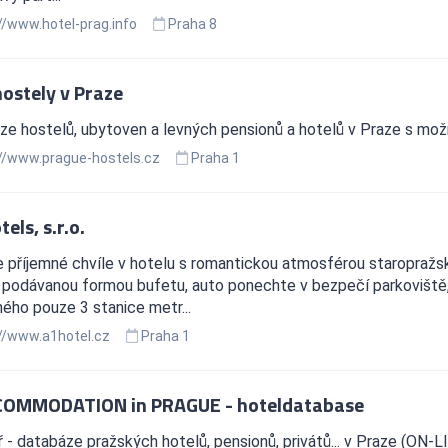
//www.hotel-prag.info
Praha 8
hostely v Praze
e hostelů, ubytoven a levných pensionů a hotelů v Praze s mož
//www.prague-hostels.cz
Praha 1
tels, s.r.o.
te příjemné chvíle v hotelu s romantickou atmosférou staropra
 podávanou formou bufetu, auto ponechte v bezpečí parkoviště,
ého pouze 3 stanice metr...
//www.a1hotel.cz
Praha 1
OMMODATION in PRAGUE - hoteldatabase
 - databáze pražských hotelů, pensionů, privátů... v Praze (ON-L