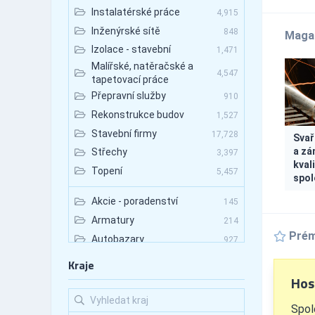
Instalatérské práce
4,915
Inženýrské sítě
848
Maga
Izolace - stavební
1,471
Malířské, natěračské a
4,547
tapetovací práce
Přepravní služby
910
Rekonstrukce budov
1,527
Stavební firmy
17,728
Svař
a zá
Střechy
3,397
kvali
Topení
5,457
spol
Akcie - poradenství
145
Armatury
214
Prém
Autobazary
927
Autobazary - nákladní vozy
89
Kraje
Autobazary - osobní vozy
Hos
531
Autobazary - užitkové vozy
133
Spol
Autobusová doprava
672