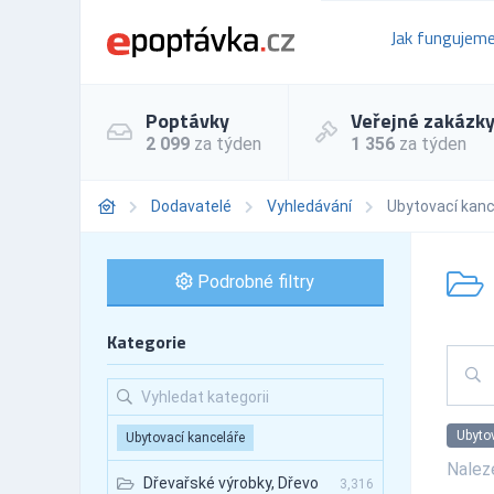
Jak fungujem
Poptávky
Veřejné zakázk
2 099
za týden
1 356
za týden
Dodavatelé
Vyhledávání
Ubytovací kanc
Podrobné filtry
Kategorie
Ubytov
Ubytovací kanceláře
Nale
Dřevařské výrobky, Dřevo
3,316