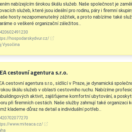
zením nabízejícím širokou škálu služeb. Naše společnost je zamě
vacích služeb, které jsou ideální pro rodinu, páry i firemní skupin
naše hosty nezapomenutelný zážitek, a proto nabízíme také služ
aráme o veškeré organizační záležitos...
420602491230
tps://hospodarskydvur.cz/
aj Vysočina
EA cestovní agentura s.r.o.
 cestovní agentura s.r.o., sídlící v Praze, je dynamická společno
irokou škálu služeb v oblasti cestovního ruchu. Nabízíme profesio
buildingových aktivit, zajišťujeme komfortní ubytování, a posky
oru při firemních cestách. Naše služby zahrnují také organizaci k
mž klademe důraz na detail a individuální potřeb...
420702077270
tps://www.miteaca.cz/
aha