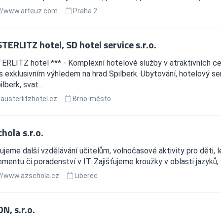
//www.arteuz.com
Praha 2
ERLITZ hotel, SD hotel service s.r.o.
RLITZ hotel *** - Komplexní hotelové služby v atraktivních ce
 exklusivním výhledem na hrad Spilberk. Ubytování, hotelový ser
lberk, svat...
usterlitzhotel.cz
Brno-město
hola s.r.o.
jeme další vzdělávání učitelům, volnočasové aktivity pro děti, 
entu či poradenství v IT. Zajišťujeme kroužky v oblasti jazyků, 
//www.azschola.cz
Liberec
N, s.r.o.