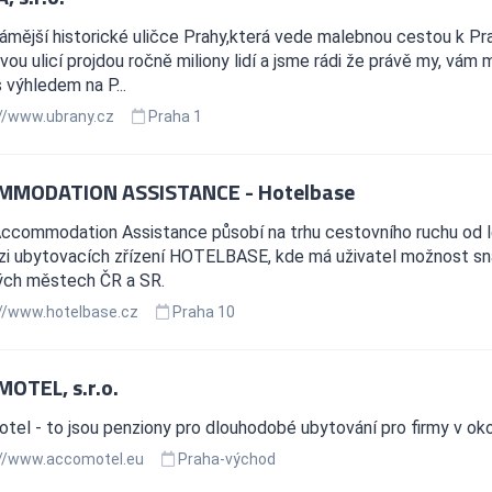
ámější historické uličce Prahy,která vede malebnou cestou k Pr
ou ulicí projdou ročně miliony lidí a jsme rádi že právě my, 
 výhledem na P...
//www.ubrany.cz
Praha 1
MMODATION ASSISTANCE - Hotelbase
Accommodation Assistance působí na trhu cestovního ruchu od l
zi ubytovacích zřízení HOTELBASE, kde má uživatel možnost sna
ých městech ČR a SR.
//www.hotelbase.cz
Praha 10
OTEL, s.r.o.
el - to jsou penziony pro dlouhodobé ubytování pro firmy v okol
//www.accomotel.eu
Praha-východ