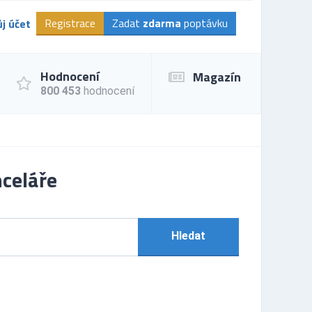
Registrace
Zadat
zdarma
poptávku
j účet
Hodnocení
Magazín
800 453
hodnocení
celáře
Hledat