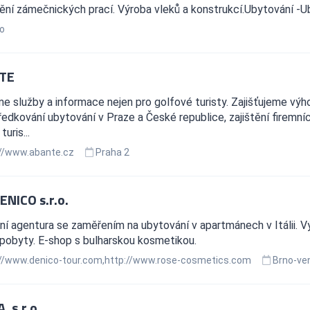
ní zámečnických prací. Výroba vleků a konstrukcí.Ubytování -U
o
TE
e služby a informace nejen pro golfové turisty. Zajišťujeme výh
edkování ubytování v Praze a České republice, zajištění firemních
turis...
//www.abante.cz
Praha 2
ENICO s.r.o.
í agentura se zaměřením na ubytování v apartmánech v Itálii. V
 pobyty. E-shop s bulharskou kosmetikou.
//www.denico-tour.com,http://www.rose-cosmetics.com
Brno-ve
 s.r.o.