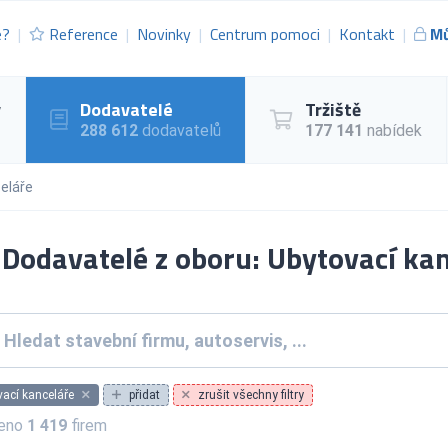
e?
Reference
Novinky
Centrum pomoci
Kontakt
Mů
y
Dodavatelé
Tržiště
288 612
dodavatelů
177 141
nabídek
eláře
Dodavatelé z oboru: Ubytovací kan
ací kanceláře
přidat
zrušit všechny filtry
zeno
1 419
firem