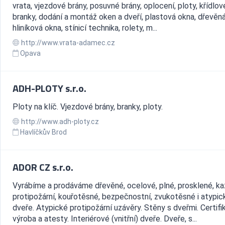
vrata, vjezdové brány, posuvné brány, oplocení, ploty, křídlov
branky, dodání a montáž oken a dveří, plastová okna, dřevěná
hliníková okna, stínicí technika, rolety, m...
http://www.vrata-adamec.cz
Opava
ADH-PLOTY s.r.o.
Ploty na klíč. Vjezdové brány, branky, ploty.
http://www.adh-ploty.cz
Havlíčkův Brod
ADOR CZ s.r.o.
Vyrábíme a prodáváme dřevěné, ocelové, plné, prosklené, ka
protipožární, kouřotěsné, bezpečnostní, zvukotěsné i atypic
dveře. Atypické protipožární uzávěry. Stěny s dveřmi. Certif
výroba a atesty. Interiérové (vnitřní) dveře. Dveře, s...