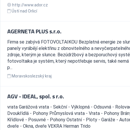
http://www.ador.cz
Ústí nad Orlicí
AGERNETA PLUS s.r.o.
Firma se zabývá FOTOVOLTAIKOU Bezplatná energie ze slu
panely vyrábějí elektřinu z obnovitelného a nevyčerpatelnéh
zdroje, kterým je slunce. Bezúdržbový a bezporuchový syst
fotovoltaika je systém, který nepotřebuje servis, také nemá
p...
Moravskoslezský kraj
AGV - IDEAL, spol. s r.o.
vrata Garážová vrata - Sekční - Výklopná - Odsuvná - Rolovac
Dvoukřídlá - Pohony Průmyslová vrata - Vrata - Pohony Brán
Křídlové - Posuvné - Pohony Ostatní - Ploty - Garáže - Aut
dveře - Okna, dveře VEKRA Herman Trido