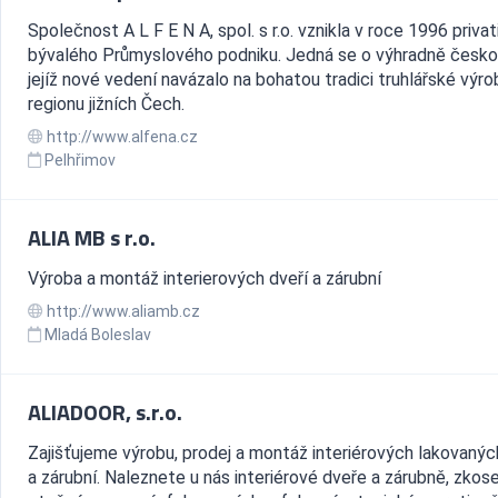
Společnost A L F E N A, spol. s r.o. vznikla v roce 1996 privat
bývalého Průmyslového podniku. Jedná se o výhradně českou
jejíž nové vedení navázalo na bohatou tradici truhlářské výro
regionu jižních Čech.
http://www.alfena.cz
Pelhřimov
ALIA MB s r.o.
Výroba a montáž interierových dveří a zárubní
http://www.aliamb.cz
Mladá Boleslav
ALIADOOR, s.r.o.
Zajišťujeme výrobu, prodej a montáž interiérových lakovanýc
a zárubní. Naleznete u nás interiérové dveře a zárubně, zkos