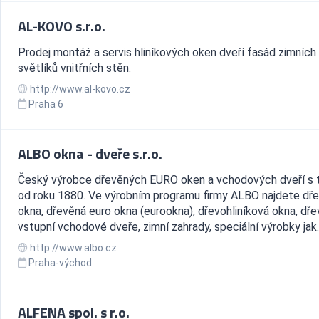
AL-KOVO s.r.o.
Prodej montáž a servis hliníkových oken dveří fasád zimních
světlíků vnitřních stěn.
http://www.al-kovo.cz
Praha 6
ALBO okna - dveře s.r.o.
Český výrobce dřevěných EURO oken a vchodových dveří s t
od roku 1880. Ve výrobním programu firmy ALBO najdete dř
okna, dřevěná euro okna (eurookna), dřevohliníková okna, dř
vstupní vchodové dveře, zimní zahrady, speciální výrobky jak..
http://www.albo.cz
Praha-východ
ALFENA spol. s r.o.