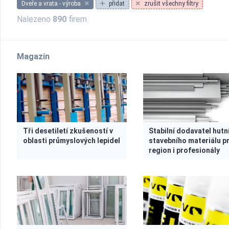
Dveře a vrata - výroba
přidat
zrušit všechny filtry
Nalezeno
890
firem
Magazín
Tři desetiletí zkušeností v
Stabilní dodavatel hutn
oblasti průmyslových lepidel
stavebního materiálu p
region i profesionály