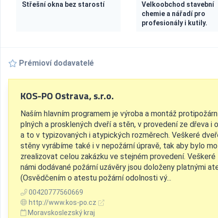
Střešní okna bez starostí
Velkoobchod stavební
chemie a nářadí pro
profesionály i kutily.
Prémioví dodavatelé
KOS-PO Ostrava, s.r.o.
Naším hlavním programem je výroba a montáž protipožárn
plných a prosklených dveří a stěn, v provedení ze dřeva i o
a to v typizovaných i atypických rozměrech. Veškeré dveř
stěny vyrábíme také i v nepožární úpravě, tak aby bylo m
zrealizovat celou zakázku ve stejném provedení. Veškeré
námi dodávané požární uzávěry jsou doloženy platnými at
(Osvědčením o atestu požární odolnosti vý...
00420777560669
http://www.kos-po.cz
Moravskoslezský kraj