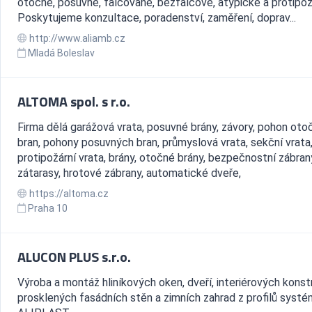
otočné, posuvné, falcované, bezfalcové, atypické a protipož
Poskytujeme konzultace, poradenství, zaměření, doprav...
http://www.aliamb.cz
Mladá Boleslav
ALTOMA spol. s r.o.
Firma dělá garážová vrata, posuvné brány, závory, pohon ot
bran, pohony posuvných bran, průmyslová vrata, sekční vrata
protipožární vrata, brány, otočné brány, bezpečnostní zábran
zátarasy, hrotové zábrany, automatické dveře,
https://altoma.cz
Praha 10
ALUCON PLUS s.r.o.
Výroba a montáž hliníkových oken, dveří, interiérových konst
prosklených fasádních stěn a zimních zahrad z profilů syst