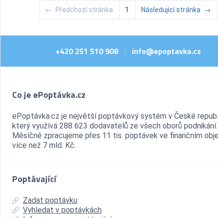
←
Předchozí stránka
1
Následující stránka
→
+420 251 510 908
info@epoptavka.cz
|
Co je ePoptávka.cz
ePoptávka.cz je největší poptávkový systém v České republ
který využívá 288 623 dodavatelů ze všech oborů podnikání.
Měsíčně zpracujeme přes 11 tis. poptávek ve finančním ob
více než 7 mld. Kč.
Poptávající
Zadat poptávku
Vyhledat v poptávkách