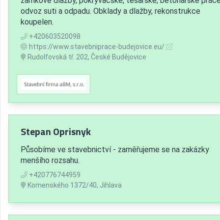
zámkové dlažby, pokrývačské, tesařské, betonářské práce
odvoz suti a odpadu. Obklady a dlažby, rekonstrukce
koupelen.
+420603520098
https://www.stavebniprace-budejovice.eu/
Rudolfovská tř. 202, České Budějovice
Stepan Oprisnyk
Působíme ve stavebnictví - zaměřujeme se na zakázky
menšího rozsahu.
+420776744959
Komenského 1372/40, Jihlava