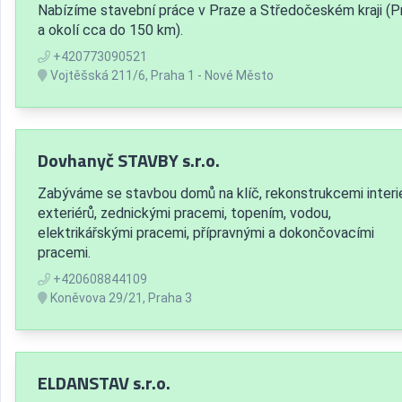
Nabízíme stavební práce v Praze a Středočeském kraji (P
a okolí cca do 150 km).
+420773090521
Vojtěšská 211/6, Praha 1 - Nové Město
Dovhanyč STAVBY s.r.o.
Zabýváme se stavbou domů na klíč, rekonstrukcemi interié
exteriérů, zednickými pracemi, topením, vodou,
elektrikářskými pracemi, přípravnými a dokončovacími
pracemi.
+420608844109
Koněvova 29/21, Praha 3
ELDANSTAV s.r.o.