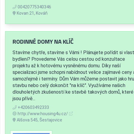
00420775340346
Kovan 21, Kováň
RODINNÉ DOMY NA KLÍČ
Stavíme chytře, stavíme s Vámi ! Plánujete pořídit si vlast
bydlení? Provedeme Vás celou cestou od konzultace
projektu až k hotovému vysněnému domu. Díky naší
specializaci jsme schopni nabídnout velice zajímavé ceny 
samozřejmě i termíny. Dům Vám můžeme postavit jako hr
stavbu nebo celý dokončit "na klíč". Využíváme našich
dlouholetých zkušeností ke stavbě takových domů, které
jsou přívě...
+420603492333
http://www.housing4u.cz/
Alšova 545, Šestajovice