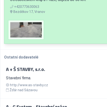
+420773630063
Bezděkov 17, Vranov
Ostatní dodavatelé
A + Š STAVBY, s.r.o.
Stavební firma.
http://www.as-stavby.cz
Žďár nad Sázavou
A - G System - Stavební práce