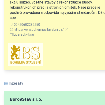
škálu služeb, včetně stavby a rekonstrukce budov,
rekonstrukčních prací a strojních omítek. Naše práce je
pečlivě prováděna a odpovídá nejvyšším standardům. Dál
spe...
00420602232250
http://www.bohemiastavebni.cz/
Liberecký kraj
Inzeráty
BorovStav s.r.o.