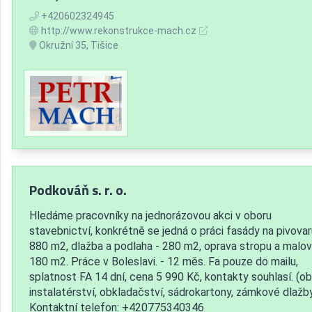
+420602324945
http://www.rekonstrukce-mach.cz
Okružní 35, Tišice
Podkováň s. r. o.
Hledáme pracovníky na jednorázovou akci v oboru
stavebnictví, konkrétně se jedná o práci fasády na pivovar
880 m2, dlažba a podlaha - 280 m2, oprava stropu a malov
180 m2. Práce v Boleslavi. - 12 měs. Fa pouze do mailu,
splatnost FA 14 dní, cena 5 990 Kč, kontakty souhlasí. (ob
instalatérství, obkladačství, sádrokartony, zámkové dlažb
Kontaktní telefon: +420775340346