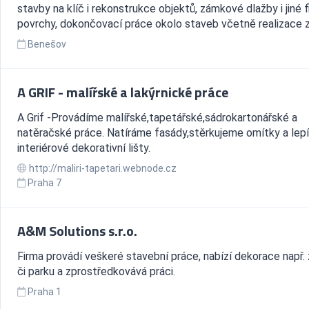
stavby na klíč i rekonstrukce objektů, zámkové dlažby i jiné f
povrchy, dokončovací práce okolo staveb včetně realizace z
Benešov
A GRIF - malířské a lakýrnické práce
A Grif -Provádíme malířské,tapetářské,sádrokartonářské a
natěračské práce. Natíráme fasády,stěrkujeme omítky a lep
interiérové dekorativní lišty.
http://maliri-tapetari.webnode.cz
Praha 7
A&M Solutions s.r.o.
Firma provádí veškeré stavební práce, nabízí dekorace např.
či parku a zprostředkovává práci.
Praha 1