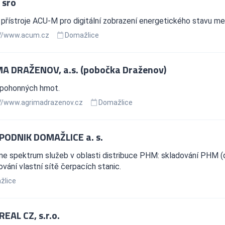
 sro
přístroje ACU-M pro digitální zobrazení energetického stavu mer
//www.acum.cz
Domažlice
A DRAŽENOV, a.s. (pobočka Draženov)
 pohonných hmot.
//www.agrimadrazenov.cz
Domažlice
ODNIK DOMAŽLICE a. s.
e spektrum služeb v oblasti distribuce PHM: skladování PHM (d
vání vlastní sítě čerpacích stanic.
žlice
EAL CZ, s.r.o.