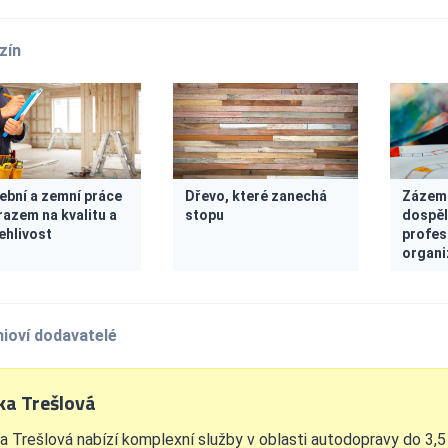
zín
ební a zemní práce
Dřevo, které zanechá
Zázemí
razem na kvalitu a
stopu
dospěl
ehlivost
profes
organi
ioví dodavatelé
ka Trešlová
a Trešlová nabízí komplexní služby v oblasti autodopravy do 3,5