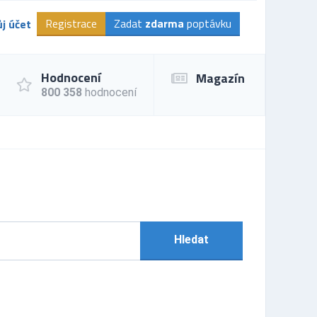
Registrace
Zadat
zdarma
poptávku
j účet
Hodnocení
Magazín
800 358
hodnocení
Hledat