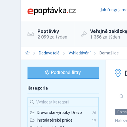
Jak fungujem
Poptávky
Veřejné zakázk
2 099
za týden
1 356
za týden
Dodavatelé
Vyhledávání
Domažlice
D
Podrobné filtry
Kategorie
Domaž
Dřevařské výrobky, Dřevo
26
Nale
Instalatérské práce
19