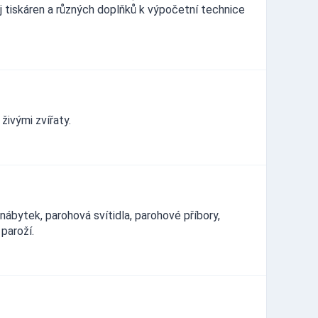
ej tiskáren a různých doplňků k výpočetní technice
ivými zvířaty.
bytek, parohová svítidla, parohové příbory,
paroží.