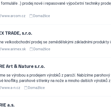
, formuláře ..) prodej nové i repasované výpočetní techniky prod
//www.arcom.cz
Domažlice
X TRADE, s.r.o.
e velkoobchodní prodej se zemědělskými základními produkty i ž
//www.arimex.sk
Domažlice
E Art & Nature s.r.o.
e se výrobou a prodejem výrobků z paroží. Nabízíme parohový ná
é knoflíky, parohové střenky na nože a mnoho dalších výrobků z 
//www.a-n.cz
Domažlice
IE a.s.