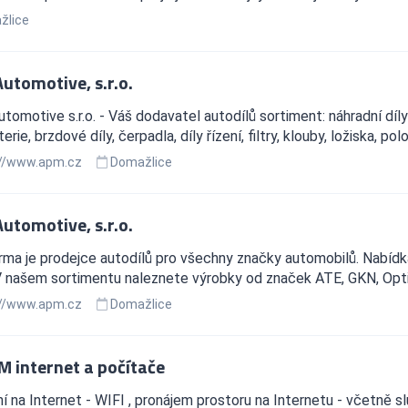
žlice
utomotive, s.r.o.
omotive s.r.o. - Váš dodavatel autodílů sortiment: náhradní díly 
erie, brzdové díly, čerpadla, díly řízení, filtry, klouby, ložiska, po
//www.apm.cz
Domažlice
utomotive, s.r.o.
rma je prodejce autodílů pro všechny značky automobilů. Nabídka
V našem sortimentu naleznete výrobky od značek ATE, GKN, Optib
//www.apm.cz
Domažlice
 internet a počítače
ní na Internet - WIFI , pronájem prostoru na Internetu - včetně s