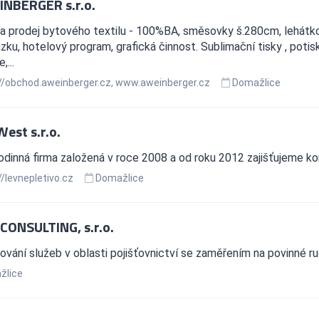
INBERGER s.r.o.
a prodej bytového textilu - 100%BA, směsovky š.280cm, lehátko
zku, hotelový program, grafická činnost. Sublimační tisky , potis
,...
//obchod.aweinberger.cz, www.aweinberger.cz
Domažlice
est s.r.o.
dinná firma založená v roce 2008 a od roku 2012 zajišťujeme k
//levnepletivo.cz
Domažlice
 CONSULTING, s.r.o.
vání služeb v oblasti pojišťovnictví se zaměřením na povinné ruče
žlice