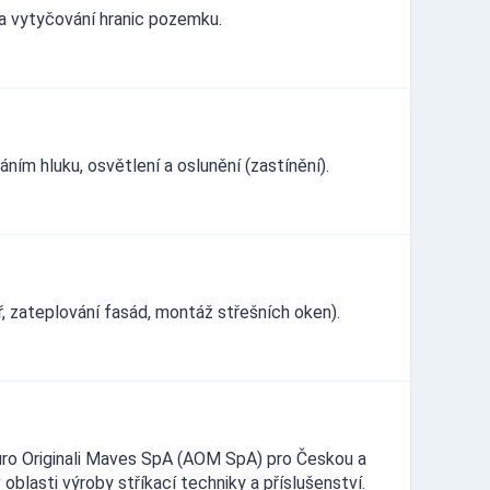
a vytyčování hranic pozemku.
ím hluku, osvětlení a oslunění (zastínění).
ř, zateplování fasád, montáž střešních oken).
turo Originali Maves SpA (AOM SpA) pro Českou a
blasti výroby stříkací techniky a příslušenství.