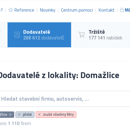
e?
Reference
Novinky
Centrum pomoci
Kontakt
Mů
y
Dodavatelé
Tržiště
288 612
dodavatelů
177 141
nabídek
odavatelé z lokality: Domažlice
lice
přidat
zrušit všechny filtry
zeno
1 110
firem