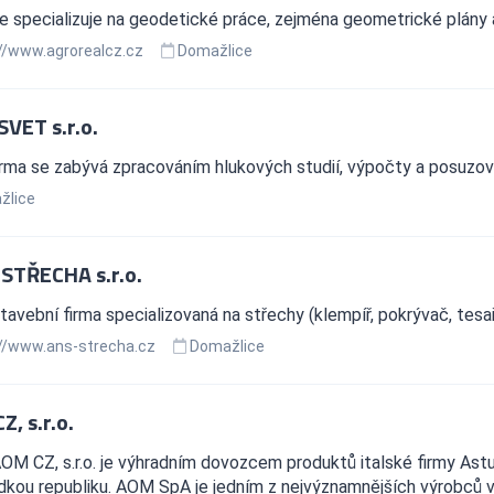
e specializuje na geodetické práce, zejména geometrické plány 
//www.agrorealcz.cz
Domažlice
VET s.r.o.
rma se zabývá zpracováním hlukových studií, výpočty a posuzován
žlice
 STŘECHA s.r.o.
avební firma specializovaná na střechy (klempíř, pokrývač, tesa
//www.ans-strecha.cz
Domažlice
, s.r.o.
OM CZ, s.r.o. je výhradním dovozcem produktů italské firmy As
kou republiku. AOM SpA je jedním z nejvýznamnějších výrobců v o