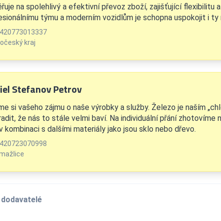
uje na spolehlivý a efektivní převoz zboží, zajišťující flexibilitu
esionálnímu týmu a moderním vozidlům je schopna uspokojit i ty 
420773013337
očeský kraj
iel Stefanov Petrov
me si vašeho zájmu o naše výrobky a služby. Železo je naším „ch
adit, že nás to stále velmi baví. Na individuální přání zhotovíme 
v kombinaci s dalšími materiály jako jsou sklo nebo dřevo.
420723070998
mažlice
 dodavatelé