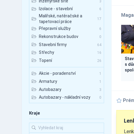
Inženýrské sítě
3
Izolace - stavební
6
Maga
Malířské, natěračské a
17
tapetovací práce
Přepravní služby
6
Rekonstrukce budov
0
Stavební firmy
64
Střechy
16
Stav
Topení
26
s dů
spol
Akcie - poradenství
1
Armatury
1
Autobazary
3
Autobazary - nákladní vozy
0
Prém
Autobazary - osobní vozy
3
Kraje
Autobazary - užitkové vozy
0
Len
Autobusová doprava
0
Autobusová doprava -
Lenk
0
mezinárodní