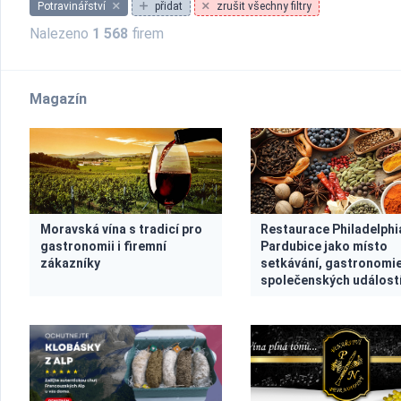
Potravinářství
přidat
zrušit všechny filtry
Nalezeno
1 568
firem
Magazín
Moravská vína s tradicí pro
Restaurace Philadelphi
gastronomii i firemní
Pardubice jako místo
zákazníky
setkávání, gastronomie
společenských událost