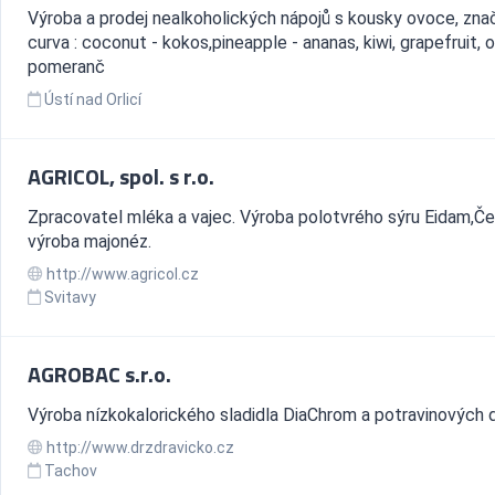
Výroba a prodej nealkoholických nápojů s kousky ovoce, zna
curva : coconut - kokos,pineapple - ananas, kiwi, grapefruit, 
pomeranč
Ústí nad Orlicí
AGRICOL, spol. s r.o.
Zpracovatel mléka a vajec. Výroba polotvrého sýru Eidam,Če
výroba majonéz.
http://www.agricol.cz
Svitavy
AGROBAC s.r.o.
Výroba nízkokalorického sladidla DiaChrom a potravinových 
http://www.drzdravicko.cz
Tachov