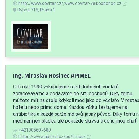
http://www.covitar.cz/,www.covitar-velkoobchod.cz
Rybná 716, Praha 1
Ing. Miroslav Rosinec APIMEL
Od roku 1990 vykupujeme med drobných včelařů,
zpracováváme a dodáváme do sítí obchodů. Díky tomu
můžete mít na stole kdykoli med jako od včelaře. V restau
hotelu nebo přímo doma. Každou várku testujeme na
antibiotika a každá šarže má svůj jasný původ. Díky tomu 
med není jen sladký, ale pokaždé skrývá trochu jinou chuť.
+421905607680
https://www.apimel.cz/cs/o-nas/