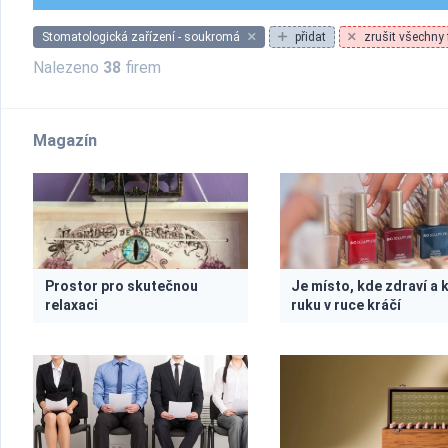
Stomatologická zařízení - soukromá
přidat
zrušit všechny f
Nalezeno
38
firem
Magazín
Prostor pro skutečnou
Je místo, kde zdraví a 
relaxaci
ruku v ruce kráčí