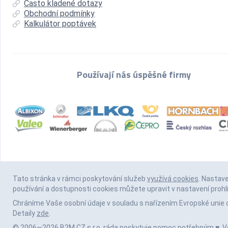
Často kladené dotazy
Obchodní podmínky
Kalkulátor poptávek
Používají nás úspěšné firmy
Tato stránka v rámci poskytování služeb
využívá cookies
. Nastav
používání a dostupnosti cookies můžete upravit v nastavení prohl
Chráníme Vaše osobní údaje v souladu s nařízením Evropské unie 
Detaily
zde
.
© 2006—2026 B2M.CZ s.r.o. ráda
poskytuje pomoc
potřebným ♥️. 