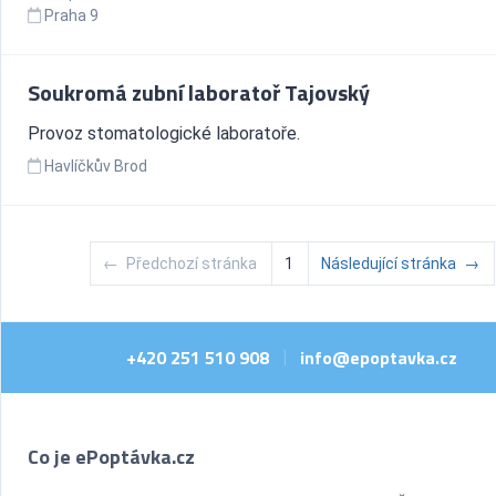
Praha 9
Soukromá zubní laboratoř Tajovský
Provoz stomatologické laboratoře.
Havlíčkův Brod
←
Předchozí stránka
1
Následující stránka
→
+420 251 510 908
info@epoptavka.cz
|
Co je ePoptávka.cz