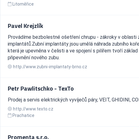
Litoměřice
Pavel Krejzlík
Provádíme bezbolestné ošetření chrupu - zákroky v oblasti 
implantátů.Zubní implantáty jsou umělá náhrada zubního koř
která je upevněna v čelisti a ve spojení s pilířem tvoří základ
připevnění nového zubu.
http://www.zubni-implantaty-brno.cz
Petr Pawlitschko - TexTo
Prodej a servis elektrických vyvíječů páry, VEIT, GHIDINI, 
http://www.texto.cz
Prachatice
Promenta s.r.o.