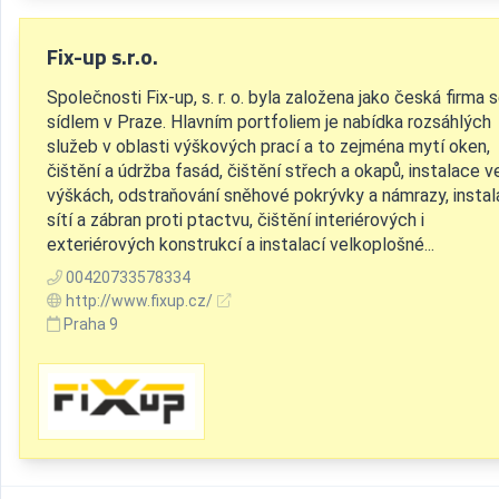
Fix-up s.r.o.
Společnosti Fix-up, s. r. o. byla založena jako česká firma 
sídlem v Praze. Hlavním portfoliem je nabídka rozsáhlých
služeb v oblasti výškových prací a to zejména mytí oken,
čištění a údržba fasád, čištění střech a okapů, instalace v
výškách, odstraňování sněhové pokrývky a námrazy, insta
sítí a zábran proti ptactvu, čištění interiérových i
exteriérových konstrukcí a instalací velkoplošné...
00420733578334
http://www.fixup.cz/
Praha 9