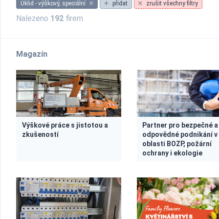
Úklid - výškový, speciální
přidat
zrušit všechny filtry
Nalezeno
192
firem
Magazín
Výškové práce s jistotou a
Partner pro bezpečné a
zkušeností
odpovědné podnikání v
oblasti BOZP, požární
ochrany i ekologie