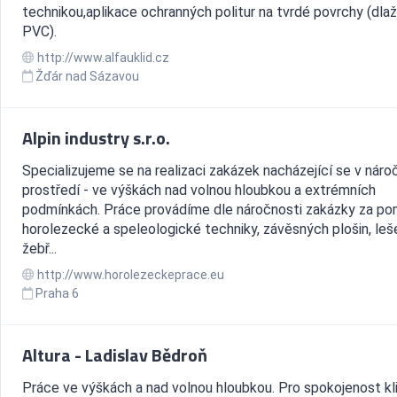
technikou,aplikace ochranných politur na tvrdé povrchy (dlaž
PVC).
http://www.alfauklid.cz
Žďár nad Sázavou
Alpin industry s.r.o.
Specializujeme se na realizaci zakázek nacházející se v nár
prostředí - ve výškách nad volnou hloubkou a extrémních
podmínkách. Práce provádíme dle náročnosti zakázky za po
horolezecké a speleologické techniky, závěsných plošin, leše
žebř...
http://www.horolezeckeprace.eu
Praha 6
Altura - Ladislav Bědroň
Práce ve výškách a nad volnou hloubkou. Pro spokojenost kl