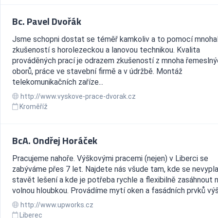
Bc. Pavel Dvořák
Jsme schopni dostat se téměř kamkoliv a to pomocí mnoha
zkušeností s horolezeckou a lanovou technikou. Kvalita
prováděných prací je odrazem zkušeností z mnoha řemeslný
oborů, práce ve stavební firmě a v údržbě. Montáž
telekomunikačních zaříze...
http://www.vyskove-prace-dvorak.cz
Kroměříž
BcA. Ondřej Horáček
Pracujeme nahoře. Výškovými pracemi (nejen) v Liberci se
zabýváme přes 7 let. Najdete nás všude tam, kde se nevypla
stavět lešení a kde je potřeba rychle a flexibilně zasáhnout 
volnou hloubkou. Provádíme mytí oken a fasádních prvků výš
http://www.upworks.cz
Liberec