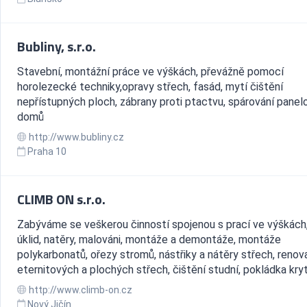
Bubliny, s.r.o.
Stavební, montážní práce ve výškách, převážně pomocí
horolezecké techniky,opravy střech, fasád, mytí čištění
nepřístupných ploch, zábrany proti ptactvu, spárování pane
domů
http://www.bubliny.cz
Praha 10
CLIMB ON s.r.o.
Zabýváme se veškerou činností spojenou s prací ve výškách,
úklid, natěry, malováni, montáže a demontáže, montáže
polykarbonatů, ořezy stromů, nástřiky a nátěry střech, reno
eternitových a plochých střech, čištění studní, pokládka kryti
http://www.climb-on.cz
Nový Jičín