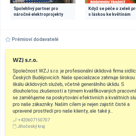
Spolehlivý partner pro
Když se péče o zeleň pr
náročné elektroprojekty
s láskou ke květinám
Prémioví dodavatelé
WZJ s.r.o.
Společnost WZJ s.r.o. je profesionální úklidová firma sídlíc
Českých Budějovicích. Naše specializace zahrnuje širokou
škálu úklidových služeb, včetně generálního úklidu. S
dlouholetou zkušeností a týmem kvalifikovaných pracovn
se zaměřujeme na poskytování efektivních a kvalitních sl
pro naše zákazníky. Naším cílem je nejen zajistit čisté a
upravené prostředí pro naše klienty, ale také ji...
+420607150707
Jihočeský kraj