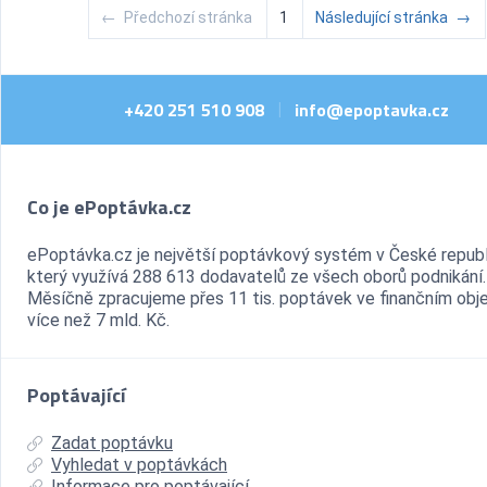
←
Předchozí stránka
1
Následující stránka
→
+420 251 510 908
info@epoptavka.cz
|
Co je ePoptávka.cz
ePoptávka.cz je největší poptávkový systém v České republ
který využívá 288 613 dodavatelů ze všech oborů podnikání.
Měsíčně zpracujeme přes 11 tis. poptávek ve finančním ob
více než 7 mld. Kč.
Poptávající
Zadat poptávku
Vyhledat v poptávkách
Informace pro poptávající