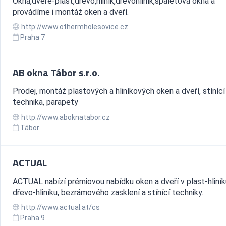
Okna,dveře-plast,dřevo,hliník,dřevohliník,špaletová okna a
provádíme i montáž oken a dveří­.
http://www.othermholesovice.cz
Praha 7
AB okna Tábor s.r.o.
Prodej, montáž plastových a hliníkových oken a dveří, stínící
technika, parapety
http://www.aboknatabor.cz
Tábor
ACTUAL
ACTUAL nabízí prémiovou nabídku oken a dveří v plast-hliník
dřevo-hliníku, bezrámového zasklení a stínící techniky.
http://www.actual.at/cs
Praha 9