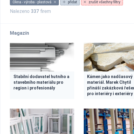
Okna - výroba - plastová
přidat
zrušit všechny filtry
Nalezeno
337
firem
Magazín
Stabilní dodavatel hutního a
Kámen jako nadčasový
stavebního materiálu pro
materiál. Marek Chytil
region i profesionály
přináší zakázková řeše
pro interiéry i exteriéry