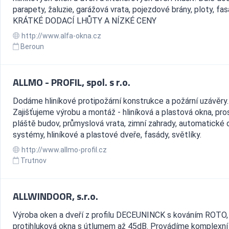
parapety, žaluzie, garážová vrata, pojezdové brány, ploty, fas
KRÁTKÉ DODACÍ LHŮTY A NÍZKÉ CENY
http://www.alfa-okna.cz
Beroun
ALLMO - PROFIL, spol. s r.o.
Dodáme hliníkové protipožární konstrukce a požární uzávěry.
Zajišťujeme výrobu a montáž - hliníková a plastová okna, pro
pláště budov, průmyslová vrata, zimní zahrady, automatické 
systémy, hliníkové a plastové dveře, fasády, světlíky.
http://www.allmo-profil.cz
Trutnov
ALLWINDOOR, s.r.o.
Výroba oken a dveří z profilu DECEUNINCK s kováním ROTO,
protihluková okna s útlumem až 45dB. Provádíme komplexní