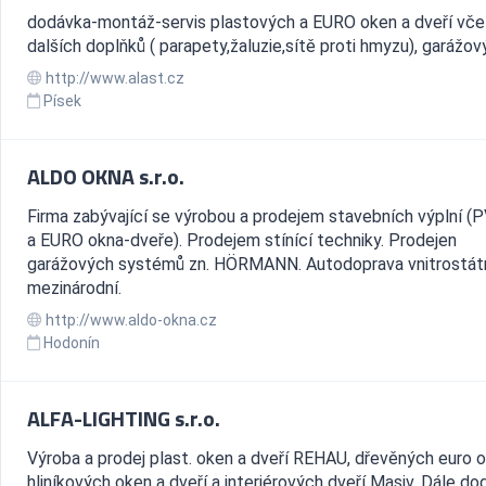
dodávka-montáž-servis plastových a EURO oken a dveří vč
dalších doplňků ( parapety,žaluzie,sítě proti hmyzu), garážov
http://www.alast.cz
Písek
ALDO OKNA s.r.o.
Firma zabývající se výrobou a prodejem stavebních výplní (
a EURO okna-dveře). Prodejem stínící techniky. Prodejen
garážových systémů zn. HÖRMANN. Autodoprava vnitrostátn
mezinárodní.
http://www.aldo-okna.cz
Hodonín
ALFA-LIGHTING s.r.o.
Výroba a prodej plast. oken a dveří REHAU, dřevěných euro o
hliníkových oken a dveří a interiérových dveří Masiv. Dále d