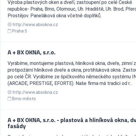
Výroba plastových oken a dveří, zastoupení po celé České
republice- Praha, Brno, Olomouc, Uh. Hradiště, Uh. Brod, Přer
Prostějov. Paneláková okna včetně doplňků.
http://www.abxokna.cz
Praha 5
A + BX OKNA, s.r.o.
Vyrábíme, montujeme plastová, hliníková okna, dveře, zimní z
protipožární hliníkové dveře a okna, protihluková okna. Zast
po celé ČR. Vyrábíme ze špičkového německého systému 
(ARCADE, PRESTIGE, EFORTE). Naše firma má tradici od r...
http://www.abxokna.cz
Brno-město
A + BX OKNA, s.r.o. - plastová a hliníková okna, d
fasády