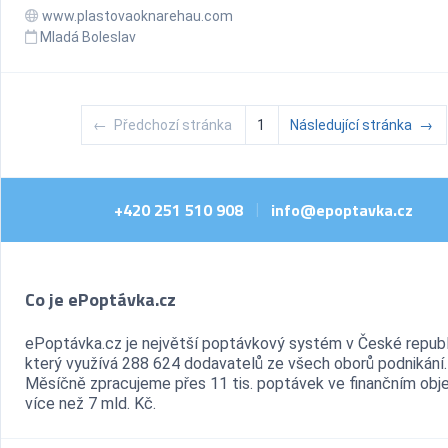
www.plastovaoknarehau.com
Mladá Boleslav
←
Předchozí stránka
1
Následující stránka
→
+420 251 510 908
info@epoptavka.cz
|
Co je ePoptávka.cz
ePoptávka.cz je největší poptávkový systém v České republ
který využívá 288 624 dodavatelů ze všech oborů podnikání.
Měsíčně zpracujeme přes 11 tis. poptávek ve finančním ob
více než 7 mld. Kč.