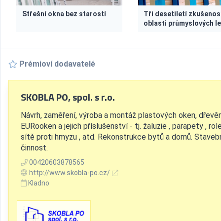
Střešní okna bez starostí
Tři desetiletí zkušenost
oblasti průmyslových le
Prémioví dodavatelé
SKOBLA PO, spol. s r.o.
Návrh, zaměření, výroba a montáž plastových oken, dřevě
EURooken a jejich příslušenství - tj. žaluzie , parapety , role
sítě proti hmyzu , atd. Rekonstrukce bytů a domů. Staveb
činnost.
00420603878565
http://www.skobla-po.cz/
Kladno