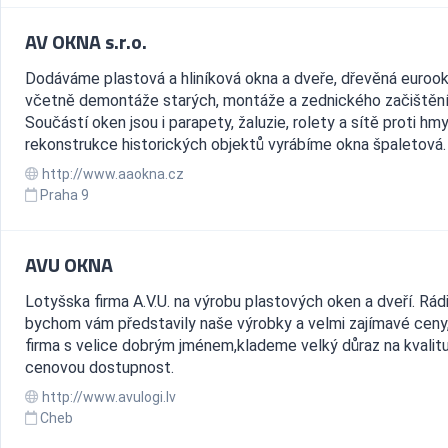
AV OKNA s.r.o.
Dodáváme plastová a hliníková okna a dveře, dřevěná euroo
včetně demontáže starých, montáže a zednického začištění
Součástí oken jsou i parapety, žaluzie, rolety a sítě proti hm
rekonstrukce historických objektů vyrábíme okna špaletová.
http://www.aaokna.cz
Praha 9
AVU OKNA
Lotyšska firma A.V.U. na výrobu plastových oken a dveří. Rád
bychom vám představily naše výrobky a velmi zajímavé ceny
firma s velice dobrým jménem,klademe velký důraz na kvalitu
cenovou dostupnost.
http://www.avulogi.lv
Cheb