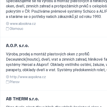
Specializujeme se na výrobu a montáž plastových a hliníkov
oken, dveří, zimních zahrad a protipožárních prvků s celoplo
pokrytím v ČR. Používáme prémiové systémy Schüco a AL
a staráme se o potřeby našich zákazníků již od roku 1993.
www.abxokna.cz
Olomouc
A.O.P. s.r.o.
Výroba, prodej a montáž plastových oken z profilů
Deceuninck(Inoutic), dveří, vrat a zimních zahrad, hliníkové f
systémy Heroal a Aluprof. Obklady vnitřního ostění, žaluzie, v
parapety, obklady dveří a vrat. Systémy předokenních rolet, s
http://www.aopokna.cz
Přerov
AB THERM s.r.o.