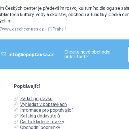
m Českých center je především rozvoj kulturního dialogu se zah
blastech kultury, vědy a školství, obchodu a turistiky. Česká c
ch m...
//www.czechcentres.cz
Praha 1
Chcete nové obchodní
info@epoptavka.cz
příležitosti?
Poptávající
Zadat poptávku
Vyhledat v poptávkách
Informace pro poptávající
Katalog dodavatelů
Často kladené otázky
Obchodní podmínky