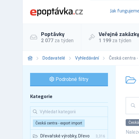
Jak fungujem
Poptávky
Veřejné zakázk
2 077
za týden
1 199
za týden
Dodavatelé
Vyhledávání
Česká centra -
Podrobné filtry
Kategorie
Česká 
Česká centra - export import
Nale
Dřevařské výrobky, Dřevo
3,316