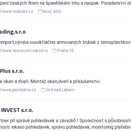
pení českých firem na španělském trhu a naopak. Poradenství o
//www.todoriko.cz
Nový Jičín
ading.s.r.o
import,výroba vusoktlačnix armovaných trubek z temoplastikov
//www.texnocom.narod.ru
Praha 10
lus s.r.o.
 oken a dveří. Montáž oken,dveří a příslušenství.
//www.pemlokna.cz
Ústí nad Labem
 INVEST s.r.o.
tner při správě pohledávek a závazků ! Společnost s působností
nosti: inkaso pohledávek, správu pohledávek, monitoring plateb