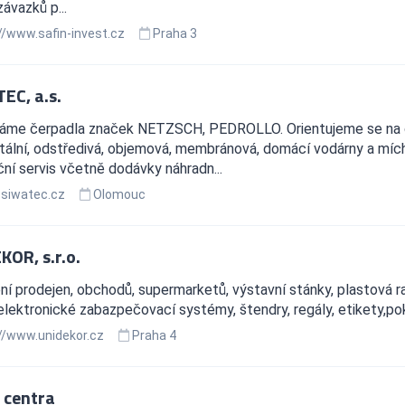
závazků p...
//www.safin-invest.cz
Praha 3
EC, a.s.
áme čerpadla značek NETZSCH, PEDROLLO. Orientujeme se na č
tální, odstředivá, objemová, membránová, domácí vodárny a mích
ní servis včetně dodávky náhradn...
siwatec.cz
Olomouc
KOR, s.r.o.
í prodejen, obchodů, supermarketů, výstavní stánky, plastová r
elektronické zabazpečovací systémy, štendry, regály, etikety,po
//www.unidekor.cz
Praha 4
 centra