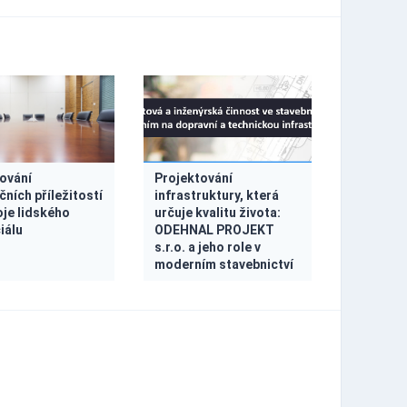
ování
Projektování
čních příležitostí
infrastruktury, která
oje lidského
určuje kvalitu života:
iálu
ODEHNAL PROJEKT
s.r.o. a jeho role v
moderním stavebnictví