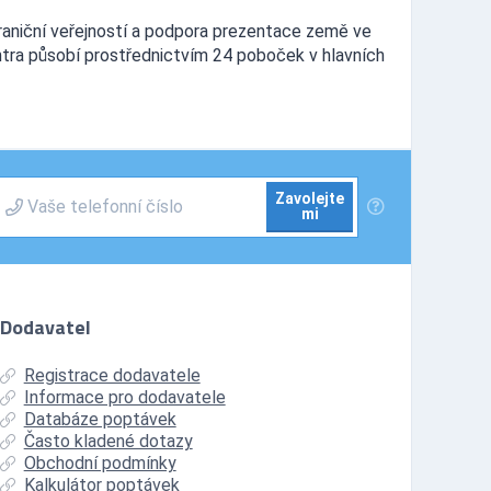
raniční veřejností a podpora prezentace země ve
entra působí prostřednictvím 24 poboček v hlavních
Zavolejte
mi
Dodavatel
Registrace dodavatele
Informace pro dodavatele
Databáze poptávek
Často kladené dotazy
Obchodní podmínky
Kalkulátor poptávek