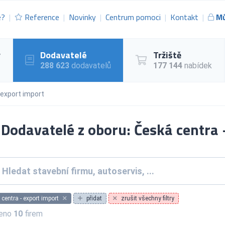
e?
Reference
Novinky
Centrum pomoci
Kontakt
Mů
y
Dodavatelé
Tržiště
288 623
dodavatelů
177 144
nabídek
 export import
Dodavatelé z oboru: Česká centra 
centra - export import
přidat
zrušit všechny filtry
zeno
10
firem