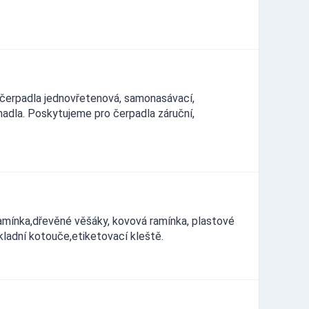
erpadla jednovřetenová, samonasávací,
adla. Poskytujeme pro čerpadla záruční,
amínka,dřevěné věšáky, kovová ramínka, plastové
kladní kotouče,etiketovací kleště.