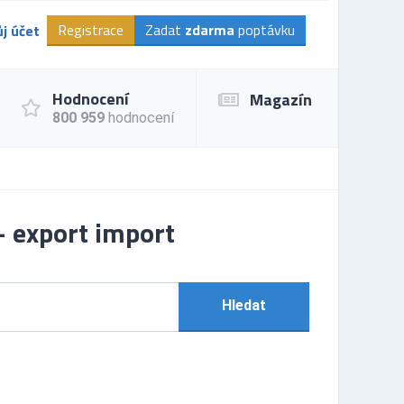
Registrace
Zadat
zdarma
poptávku
j účet
Hodnocení
Magazín
800 959
hodnocení
- export import
Hledat