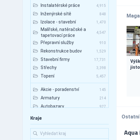
Instalatérské práce
4,915
Inženýrské sítě
848
Maga
Izolace - stavební
1,470
Malířské, natěračské a
4,547
tapetovací práce
Přepravní služby
910
Rekonstrukce budov
1,529
Stavební firmy
17,731
Výšk
jist
Střechy
3,398
Topení
5,457
Akcie - poradenství
145
Armatury
214
Autobazary
927
Autobazary - nákladní vozy
89
Ostatní
Kraje
Autobazary - osobní vozy
531
Aqua I
Autobazary - užitkové vozy
133
Autobusová doprava
672