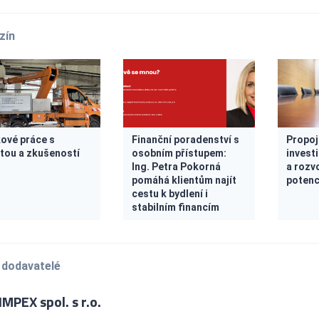
zín
ové práce s
Finanční poradenství s
Propoj
otou a zkušeností
osobním přístupem:
investi
Ing. Petra Pokorná
a rozv
pomáhá klientům najít
potenc
cestu k bydlení i
stabilním financím
 dodavatelé
MPEX spol. s r.o.