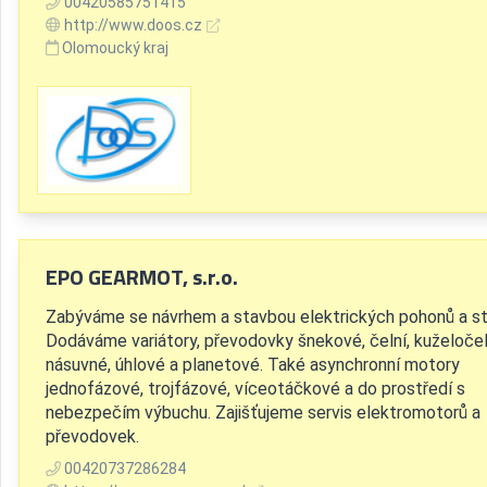
00420585751415
http://www.doos.cz
Olomoucký kraj
EPO GEARMOT, s.r.o.
Zabýváme se návrhem a stavbou elektrických pohonů a str
Dodáváme variátory, převodovky šnekové, čelní, kuželočel
násuvné, úhlové a planetové. Také asynchronní motory
jednofázové, trojfázové, víceotáčkové a do prostředí s
nebezpečím výbuchu. Zajišťujeme servis elektromotorů a
převodovek.
00420737286284