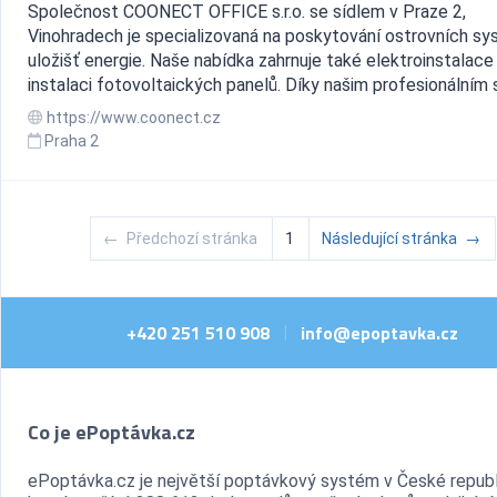
Společnost COONECT OFFICE s.r.o. se sídlem v Praze 2,
Vinohradech je specializovaná na poskytování ostrovních sy
uložišť energie. Naše nabídka zahrnuje také elektroinstalace
instalaci fotovoltaických panelů. Díky našim profesionálním sl
https://www.coonect.cz
Praha 2
←
Předchozí stránka
1
Následující stránka
→
+420 251 510 908
info@epoptavka.cz
|
Co je ePoptávka.cz
ePoptávka.cz je největší poptávkový systém v České republ