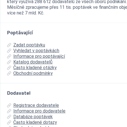
který využívá 288 612 dodavatelů ze všech oborů podnikání.
Měsíčně zpracujeme přes 11 tis. poptávek ve finančním ob
více než 7 mld. Kč.
Poptávající
Zadat poptávku
Vyhledat v poptávkách
Informace pro poptávající
Katalog dodavatelů
Často kladené otázky
Obchodní podmínky
Dodavatel
Registrace dodavatele
Informace pro dodavatele
Databáze poptávek
Často kladené dotazy