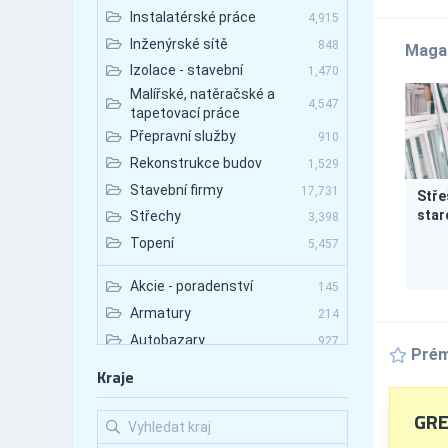
Instalatérské práce
4,915
Inženýrské sítě
848
Maga
Izolace - stavební
1,470
Malířské, natěračské a
4,547
tapetovací práce
Přepravní služby
910
Rekonstrukce budov
1,529
Stavební firmy
17,731
Stře
star
Střechy
3,398
Topení
5,457
Akcie - poradenství
145
Armatury
214
Autobazary
927
Prém
Autobazary - nákladní vozy
89
Kraje
Autobazary - osobní vozy
531
GRE
Autobazary - užitkové vozy
133
Autobusová doprava
672