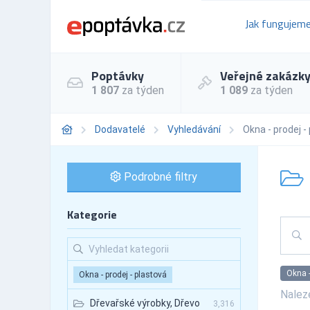
Jak fungujem
Poptávky
Veřejné zakázk
1 807
za týden
1 089
za týden
Dodavatelé
Vyhledávání
Okna - prodej -
Podrobné filtry
Kategorie
Okna -
Okna - prodej - plastová
Nale
Dřevařské výrobky, Dřevo
3,316