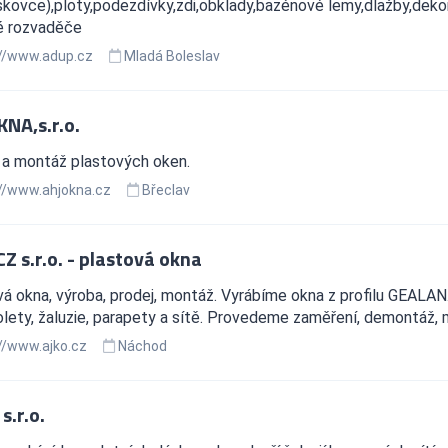
skovce),ploty,podezdívky,zdi,obklady,bazénové lemy,dlažby,dekor
é rozvaděče
//www.adup.cz
Mladá Boleslav
KNA,s.r.o.
 a montáž plastových oken.
//www.ahjokna.cz
Břeclav
Z s.r.o. - plastová okna
á okna, výroba, prodej, montáž. Vyrábíme okna z profilu GEALAN
olety, žaluzie, parapety a sítě. Provedeme zaměření, demontáž, 
//www.ajko.cz
Náchod
s.r.o.