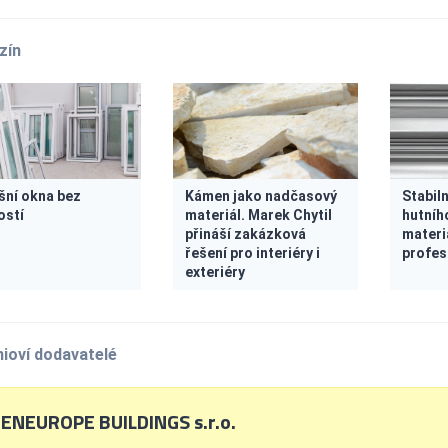
zín
šní okna bez
Kámen jako nadčasový
Stabil
ostí
materiál. Marek Chytil
hutníh
přináší zakázková
materiá
řešení pro interiéry i
profes
exteriéry
ioví dodavatelé
ENEUROPE BUILDINGS s.r.o.