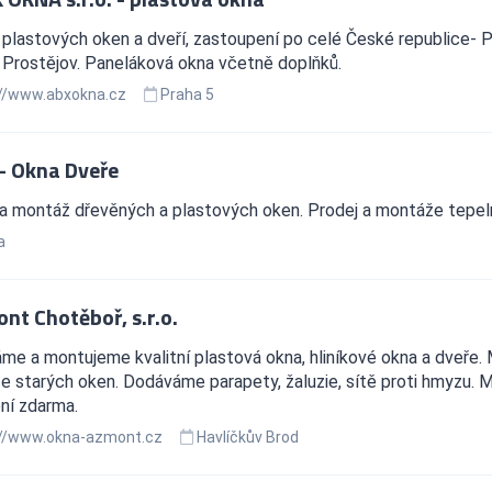
plastových oken a dveří, zastoupení po celé České republice- Pr
 Prostějov. Paneláková okna včetně doplňků.
//www.abxokna.cz
Praha 5
 - Okna Dveře
 a montáž dřevěných a plastových oken. Prodej a montáže tepel
a
nt Chotěboř, s.r.o.
me a montujeme kvalitní plastová okna, hliníkové okna a dveře
ce starých oken. Dodáváme parapety, žaluzie, sítě proti hmyzu.
ní zdarma.
//www.okna-azmont.cz
Havlíčkův Brod