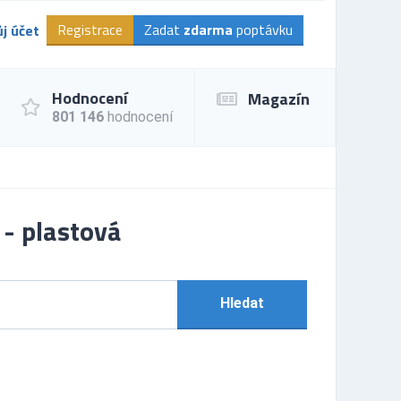
Registrace
Zadat
zdarma
poptávku
j účet
Hodnocení
Magazín
801 146
hodnocení
 - plastová
Hledat