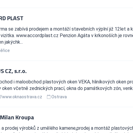
RD PLAST
rma se zabívá prodejem a montáží stavebních výplní již 12let a 
 vizitka. www.accordplast.cz Penzion Agáta v krkonoších je rovn
n jakýchk...
ěřice
 CZ, s.r.o.
bchod i maloobchod plastových oken VEKA, hliníkových oken pro
 oken včetně zednických prací, okna do památkových zón, venko
//www.oknaostrava.cz
Ostrava
Milan Kroupa
a a prodej výrobků z umělého kamene,prodej a montáž plastovýc