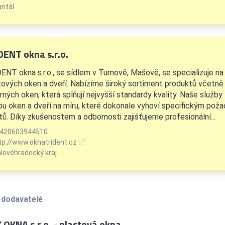
untál
DENT okna s.r.o.
ENT okna s.r.o., se sídlem v Turnově, Mašově, se specializuje n
tových oken a dveří. Nabízíme široký sortiment produktů včetně
rných oken, která splňují nejvyšší standardy kvality. Naše služby
bu oken a dveří na míru, které dokonale vyhoví specifickým pož
ntů. Díky zkušenostem a odbornosti zajišťujeme profesionální...
420603944510
tp://www.oknatrident.cz
álovéhradecký kraj
 dodavatelé
X OKNA s.r.o. - plastová okna