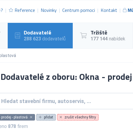
e?
Reference
Novinky
Centrum pomoci
Kontakt
Mů
y
Dodavatelé
Tržiště
288 623
dodavatelů
177 144
nabídek
 plastová
Dodavatelé z oboru: Okna - prodej
 prodej - plastová
přidat
zrušit všechny filtry
zeno
878
firem