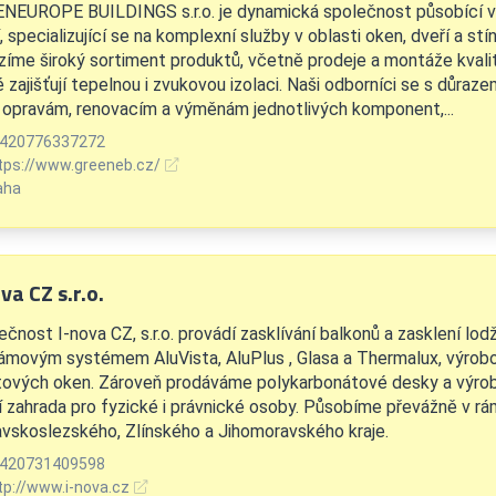
NEUROPE BUILDINGS s.r.o. je dynamická společnost působící v
, specializující se na komplexní služby v oblasti oken, dveří a stín
zíme široký sortiment produktů, včetně prodeje a montáže kvalit
 zajišťují tepelnou i zvukovou izolaci. Naši odborníci se s důraze
 opravám, renovacím a výměnám jednotlivých komponent,...
420776337272
tps://www.greeneb.cz/
aha
va CZ s.r.o.
čnost I-nova CZ, s.r.o. provádí zasklívání balkonů a zasklení lod
ámovým systémem AluVista, AluPlus , Glasa a Thermalux, výrob
tových oken. Zároveň prodáváme polykarbonátové desky a výrob
í zahrada pro fyzické i právnické osoby. Působíme převážně v r
vskoslezského, Zlínského a Jihomoravského kraje.
420731409598
tp://www.i-nova.cz