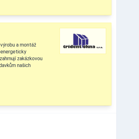
a výrobu a montáž
 energeticky
 zahrnují zakázkovou
adavkům našich