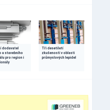
ní dodavatel
Tři desetiletí
o a stavebního
zkušeností v oblasti
lu pro region i
průmyslových lepidel
ionály