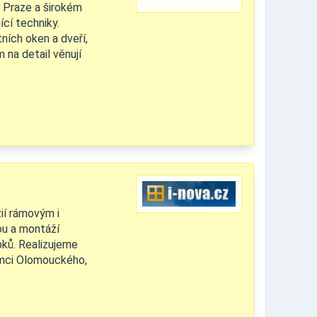
 Praze a širokém
ící techniky.
ních oken a dveří,
m na detail věnují
žií rámovým i
ou a montáží
ků. Realizujeme
ámci Olomouckého,