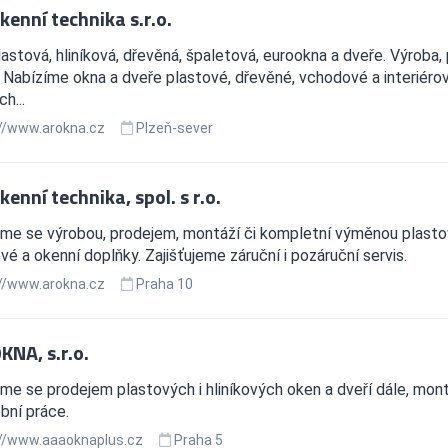
kenní technika s.r.o.
astová, hliníková, dřevěná, špaletová, eurookna a dveře. Výroba
. Nabízíme okna a dveře plastové, dřevěné, vchodové a interiéro
ch...
//www.arokna.cz
Plzeň-sever
kenní technika, spol. s r.o.
me se výrobou, prodejem, montáží či kompletní výměnou plast
é a okenní doplňky. Zajišťujeme záruční i pozáruční servis.
//www.arokna.cz
Praha 10
KNA, s.r.o.
e se prodejem plastových i hliníkových oken a dveří dále, montá
bní práce.
//www.aaaoknaplus.cz
Praha 5