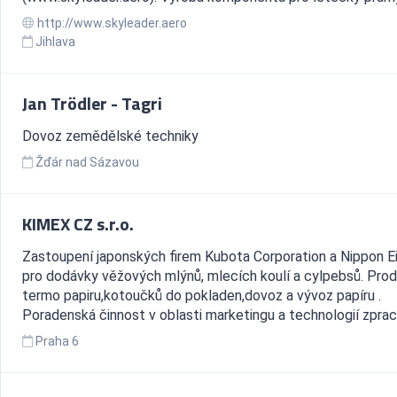
http://www.skyleader.aero
Jihlava
Jan Trödler - Tagri
Dovoz zemědělské techniky
Žďár nad Sázavou
KIMEX CZ s.r.o.
Zastoupení japonských firem Kubota Corporation a Nippon Ei
pro dodávky věžových mlýnů, mlecích koulí a cylpebsů. Prod
termo papiru,kotoučků do pokladen,dovoz a vývoz papíru .
Poradenská činnost v oblasti marketingu a technologií zpraco
Praha 6