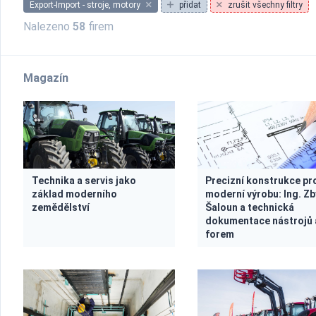
Export-Import - stroje, motory
přidat
zrušit všechny filtry
Nalezeno
58
firem
Magazín
Technika a servis jako
Precizní konstrukce pr
základ moderního
moderní výrobu: Ing. Z
zemědělství
Šaloun a technická
dokumentace nástrojů 
forem