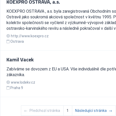
KOEXPRO OSTRAVA, a.s.
KOEXPRO OSTRAVA , a.s. byla zaregistrovaná Obchodním s
Ostravě jako soukromá akciová společnost v květnu 1995. P
kolektiv společnosti se vyčlenil z výzkumně-vývojové zákla
ostravsko-karvinského revíru a následně pokračoval v další vý
http://www.koexpro.cz
Ostrava
Kamil Vacek
Zabíváme se dovozem z EU a USA. Vše individuálně dle potř
zákazníka.
www.lodekv.cz
Praha 9
←
Předchozí stránka
1
Následující stránka
→