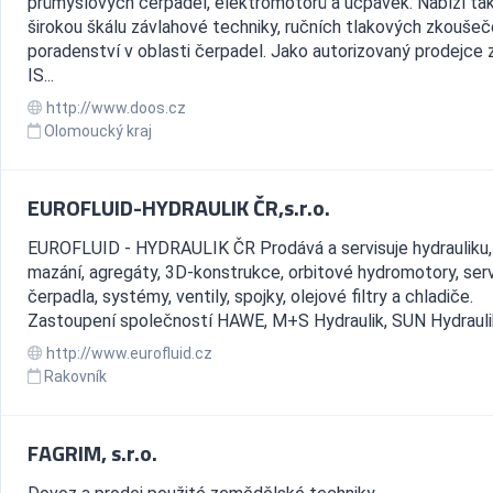
průmyslových čerpadel, elektromotorů a ucpávek. Nabízí ta
širokou škálu závlahové techniky, ručních tlakových zkoušeč
poradenství v oblasti čerpadel. Jako autorizovaný prodejce
IS...
http://www.doos.cz
Olomoucký kraj
EUROFLUID-HYDRAULIK ČR,s.r.o.
EUROFLUID - HYDRAULIK ČR Prodává a servisuje hydrauliku,
mazání, agregáty, 3D-konstrukce, orbitové hydromotory, serv
čerpadla, systémy, ventily, spojky, olejové filtry a chladiče.
Zastoupení společností HAWE, M+S Hydraulik, SUN Hydraulik,
http://www.eurofluid.cz
Rakovník
FAGRIM, s.r.o.