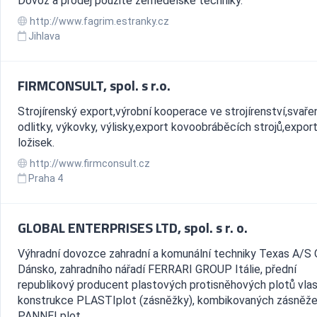
Dovoz a prodej použité zemědělské techniky.
http://www.fagrim.estranky.cz
Jihlava
FIRMCONSULT, spol. s r.o.
Strojírenský export,výrobní kooperace ve strojírenství,svaře
odlitky, výkovky, výlisky,export kovoobráběcích strojů,expor
ložisek.
http://www.firmconsult.cz
Praha 4
GLOBAL ENTERPRISES LTD, spol. s r. o.
Výhradní dovozce zahradní a komunální techniky Texas A/S
Dánsko, zahradního nářadí FERRARI GROUP Itálie, přední
republikový producent plastových protisněhových plotů vlas
konstrukce PLASTIplot (zásněžky), kombikovaných zásněž
PANNELplot...